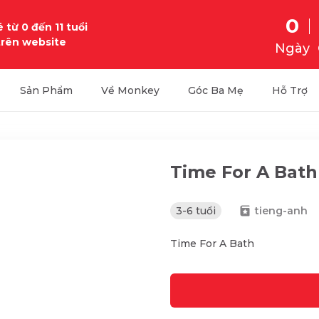
0
 từ 0 đến 11 tuổi
trên website
Ngày
Sản Phẩm
Về Monkey
Góc Ba Mẹ
Hỗ Trợ
Time For A Bath
3-6 tuổi
tieng-anh
Time For A Bath