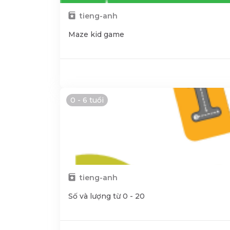
tieng-anh
Maze kid game
0 - 6 tuổi
tieng-anh
Số và lượng từ 0 - 20