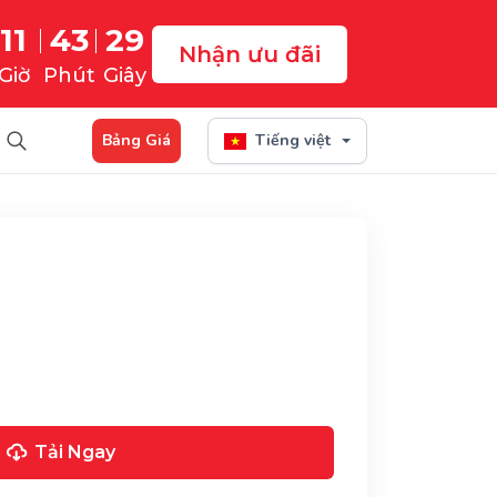
11
43
28
Nhận ưu đãi
Giờ
Phút
Giây
Bảng Giá
Tiếng việt
Tải Ngay