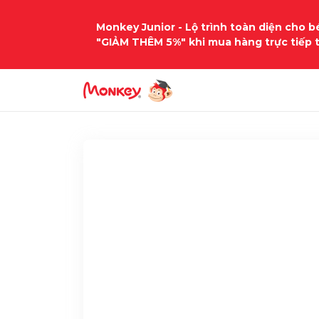
Monkey Junior - Lộ trình toàn diện cho bé
"GIẢM THÊM 5%" khi mua hàng trực tiếp 
Trang chủ
Học liệu
tieng-anh