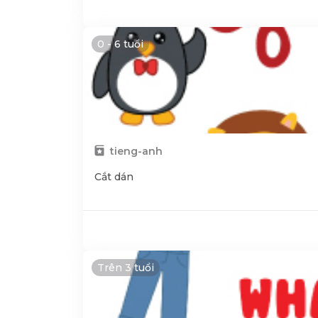
0 - 6 tuổi
tieng-anh
Cắt dán
Trên 3 tuổi