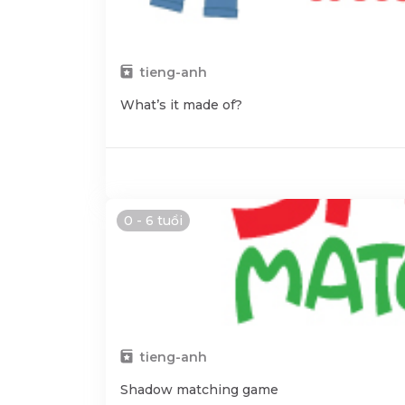
tieng-anh
What’s it made of?
0 - 6 tuổi
tieng-anh
Shadow matching game