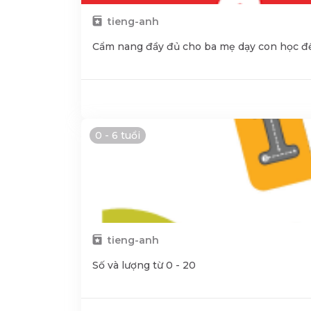
tieng-anh
Cẩm nang đầy đủ cho ba mẹ dạy con học đế
0 - 6 tuổi
tieng-anh
Số và lượng từ 0 - 20