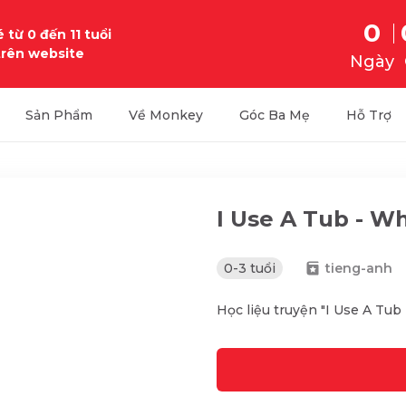
0
 từ 0 đến 11 tuổi
trên website
Ngày
Sản Phẩm
Về Monkey
Góc Ba Mẹ
Hỗ Trợ
I Use A Tub - W
0-3 tuổi
tieng-anh
Học liệu truyện "I Use A Tub