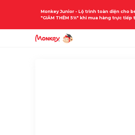
Monkey Junior - Lộ trình toàn diện cho bé
"GIẢM THÊM 5%" khi mua hàng trực tiếp 
Trang chủ
Học liệu
tieng-anh