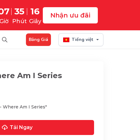
07
35
14
Nhận ưu đãi
Giờ
Phút
Giây
Bảng Giá
Tiếng việt
here Am I Series
 - Where Am I Series"
Tải Ngay