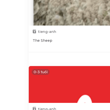
tieng-anh
The Sheep
0-3 tuổi
tieng-anh