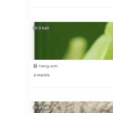
0-3 tuổi
tieng-anh
A Mantis
0-3 tuổi