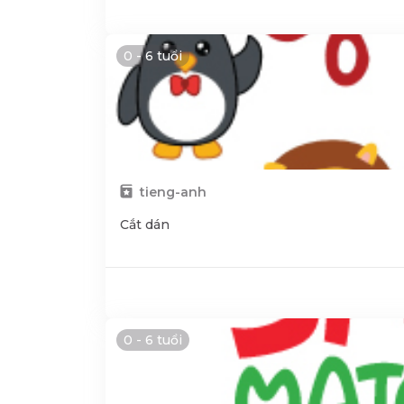
0 - 6 tuổi
tieng-anh
Cắt dán
0 - 6 tuổi