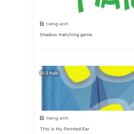
tieng-anh
Shadow matching game
0-3 tuổi
tieng-anh
This Is My Pointed Ear