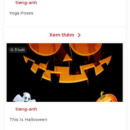
tieng-anh
Yoga Poses
Xem thêm
0-3 tuổi
tieng-anh
This Is Halloween