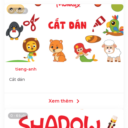
0 - 6 tuổi
tieng-anh
Cắt dán
Xem thêm
0 - 6 tuổi