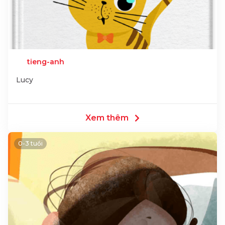
tieng-anh
Lucy
Xem thêm
0-3 tuổi