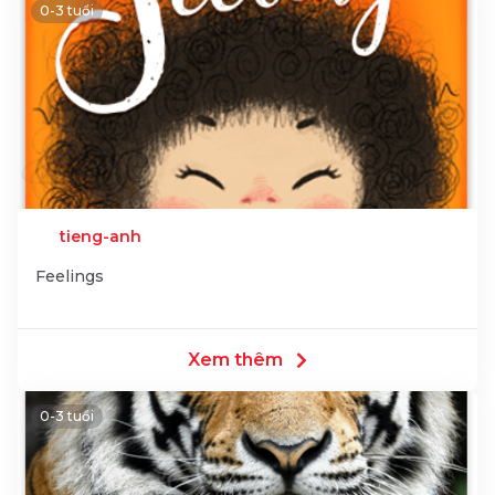
0-3 tuổi
tieng-anh
Feelings
Xem thêm
0-3 tuổi