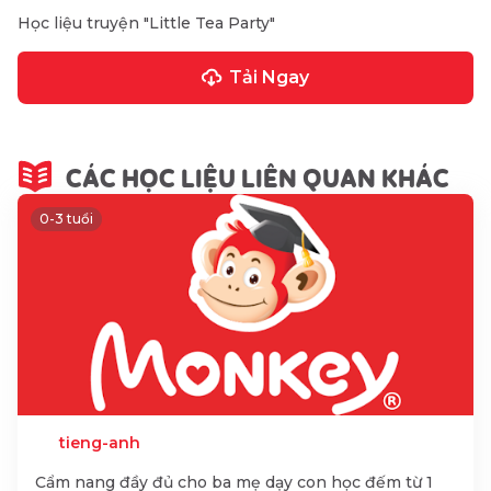
Học liệu truyện "Little Tea Party"
Tải Ngay
CÁC HỌC LIỆU LIÊN QUAN KHÁC
0-3 tuổi
tieng-anh
Cẩm nang đầy đủ cho ba mẹ dạy con học đếm từ 1