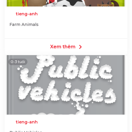
tieng-anh
Farm Animals
Xem thêm
0-3 tuổi
tieng-anh