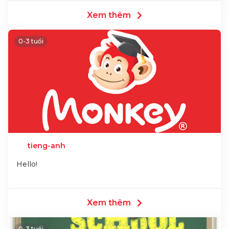
Xem thêm
0-3 tuổi
tieng-anh
Hello!
Xem thêm
0-3 tuổi