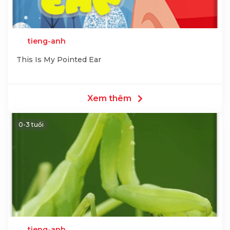
tieng-anh
This Is My Pointed Ear
Xem thêm
0-3 tuổi
tieng-anh