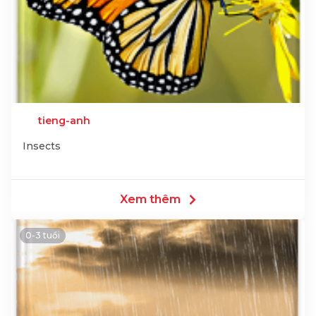
tieng-anh
Insects
Xem thêm
0-3 tuổi