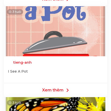
0-3 tuổi
tieng-anh
I See A Pot
Xem thêm
0-3 tuổi