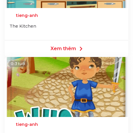
tieng-anh
The Kitchen
Xem thêm
0-3 tuổi
tieng-anh