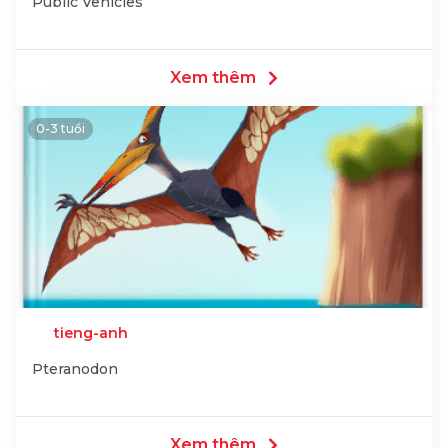
Public Vehicles
Xem thêm
0-3 tuổi
tieng-anh
Pteranodon
Xem thêm