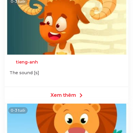
0-3 tuổi
tieng-anh
The sound [s]
Xem thêm
0-3 tuổi