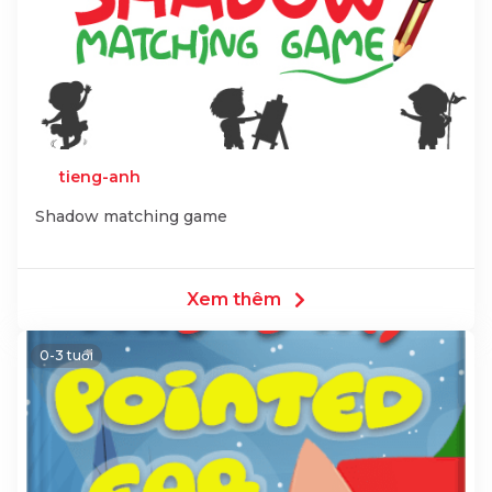
tieng-anh
Shadow matching game
Xem thêm
0-3 tuổi