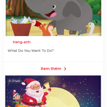
tieng-anh
What Do You Want To Do?
Xem thêm
0-3 tuổi