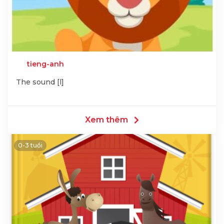
tieng-anh
The sound [l]
Xem thêm
0-3 tuổi