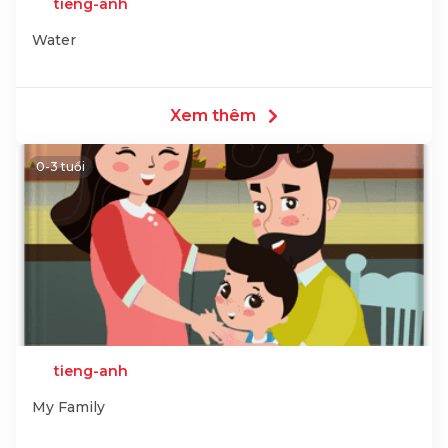
tieng-anh
Water
Xem thêm
0-3 tuổi
tieng-anh
My Family