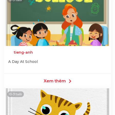
tieng-anh
A Day At School
Xem thêm
0-3 tuổi