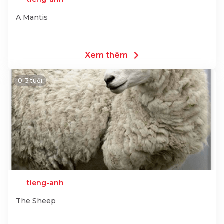
A Mantis
Xem thêm
0-3 tuổi
tieng-anh
The Sheep