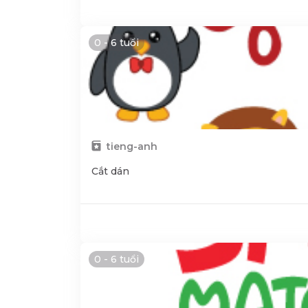
0 - 6 tuổi
tieng-anh
Cắt dán
0 - 6 tuổi