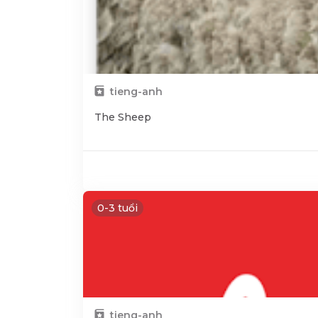
tieng-anh
The Sheep
0-3 tuổi
tieng-anh