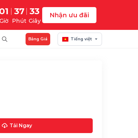
01
37
31
Nhận ưu đãi
Giờ
Phút
Giây
Bảng Giá
Tiếng việt
Tải Ngay