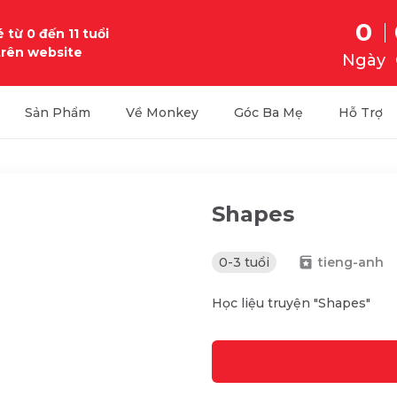
0
 từ 0 đến 11 tuổi
trên website
Ngày
Sản Phẩm
Về Monkey
Góc Ba Mẹ
Hỗ Trợ
Shapes
0-3 tuổi
tieng-anh
Học liệu truyện "Shapes"