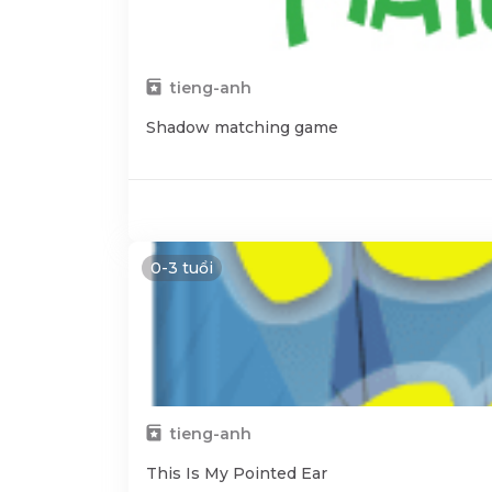
tieng-anh
Shadow matching game
0-3 tuổi
tieng-anh
This Is My Pointed Ear