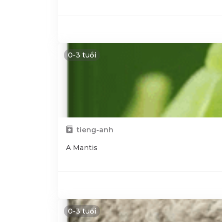
0-3 tuổi
tieng-anh
A Mantis
0-3 tuổi