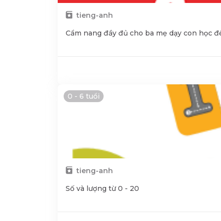
tieng-anh
Cẩm nang đầy đủ cho ba mẹ dạy con học đế
0 - 6 tuổi
tieng-anh
Số và lượng từ 0 - 20