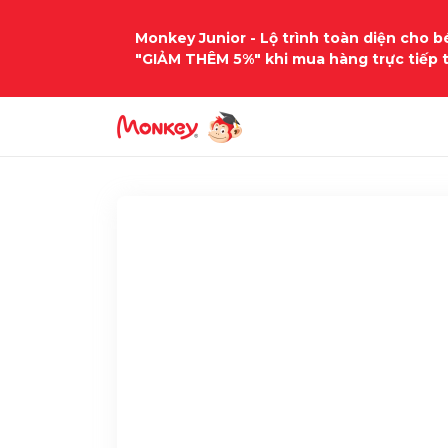
Monkey Junior - Lộ trình toàn diện cho bé
"GIẢM THÊM 5%" khi mua hàng trực tiếp 
Trang chủ
Học liệu
tieng-anh