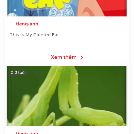
tieng-anh
This Is My Pointed Ear
Xem thêm
0-3 tuổi
tieng-anh