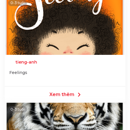
0-3 tuổi
tieng-anh
Feelings
Xem thêm
0-3 tuổi