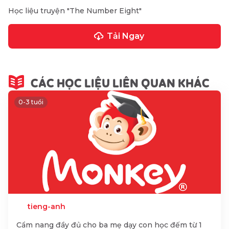
Học liệu truyện "The Number Eight"
Tải Ngay
CÁC HỌC LIỆU LIÊN QUAN KHÁC
0-3 tuổi
tieng-anh
Cẩm nang đầy đủ cho ba mẹ dạy con học đếm từ 1