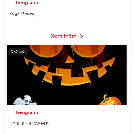
tieng-anh
Yoga Poses
Xem thêm
0-3 tuổi
tieng-anh
This Is Halloween