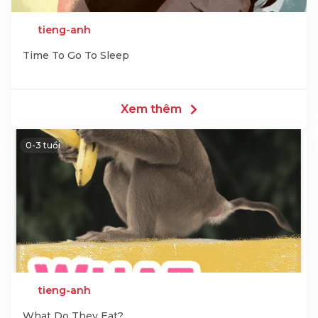
tieng-anh
Time To Go To Sleep
Xem thêm
0-3 tuổi
tieng-anh
What Do They Eat?