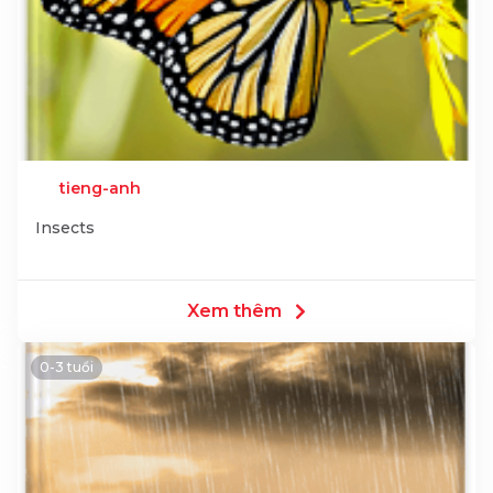
tieng-anh
Insects
Xem thêm
0-3 tuổi