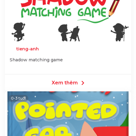
tieng-anh
Shadow matching game
Xem thêm
0-3 tuổi