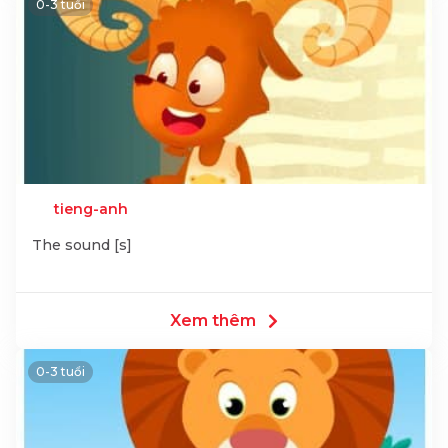
0-3 tuổi
tieng-anh
The sound [s]
Xem thêm
0-3 tuổi