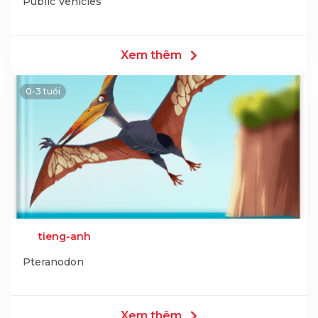
Public Vehicles
Xem thêm
0-3 tuổi
tieng-anh
Pteranodon
Xem thêm