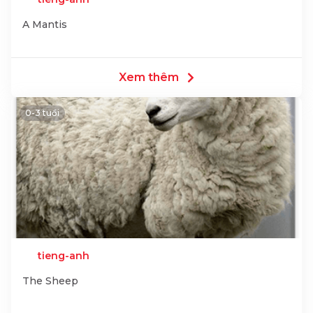
A Mantis
Xem thêm
0-3 tuổi
tieng-anh
The Sheep