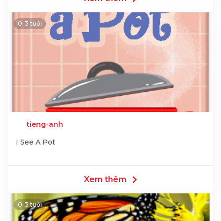
0-3 tuổi
tieng-anh
I See A Pot
Xem thêm
0-3 tuổi