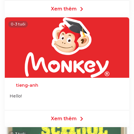
Xem thêm
0-3 tuổi
tieng-anh
Hello!
Xem thêm
0-3 tuổi