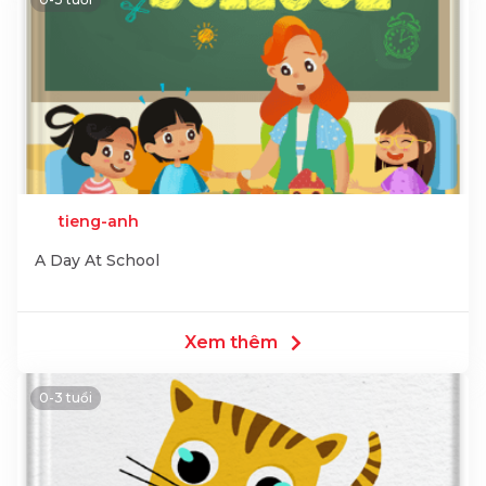
tieng-anh
A Day At School
Xem thêm
0-3 tuổi