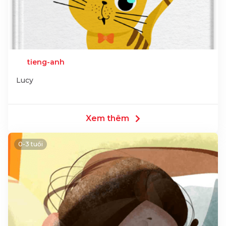
tieng-anh
Lucy
Xem thêm
0-3 tuổi