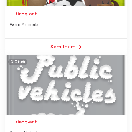
tieng-anh
Farm Animals
Xem thêm
0-3 tuổi
tieng-anh