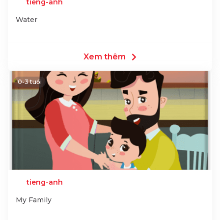
tieng-anh
Water
Xem thêm
0-3 tuổi
tieng-anh
My Family