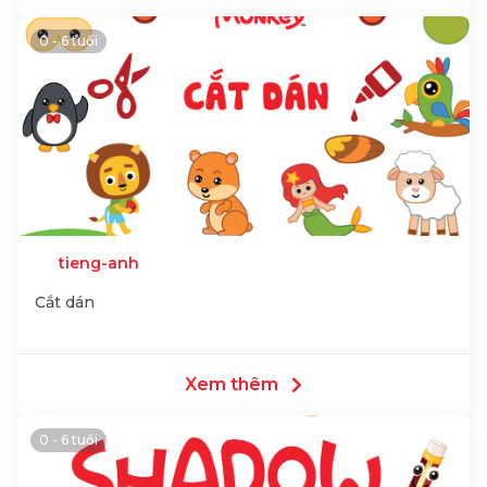
0 - 6 tuổi
tieng-anh
Cắt dán
Xem thêm
0 - 6 tuổi