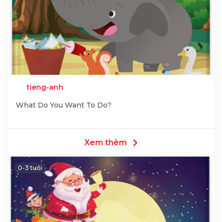
tieng-anh
What Do You Want To Do?
Xem thêm
0-3 tuổi