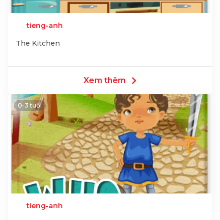
tieng-anh
The Kitchen
Xem thêm
0-3 tuổi
tieng-anh