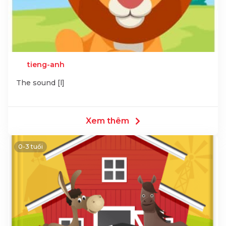
tieng-anh
The sound [l]
Xem thêm
0-3 tuổi