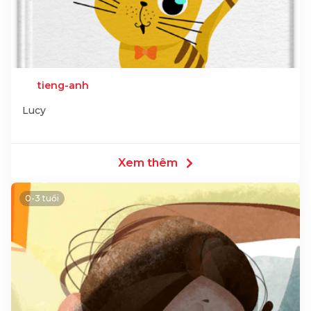
tieng-anh
Lucy
Xem thêm
0-3 tuổi