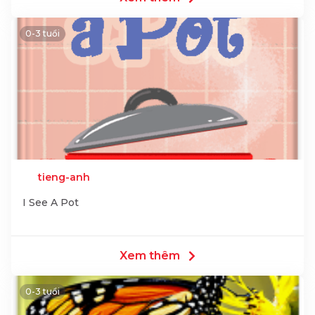
0-3 tuổi
tieng-anh
I See A Pot
Xem thêm
0-3 tuổi