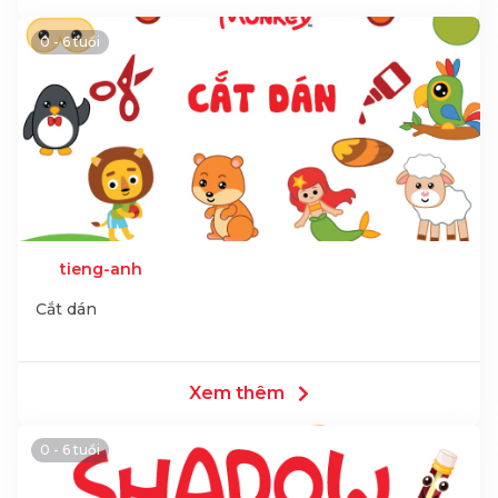
0 - 6 tuổi
tieng-anh
Cắt dán
Xem thêm
0 - 6 tuổi