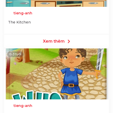
tieng-anh
The Kitchen
Xem thêm
0-3 tuổi
tieng-anh