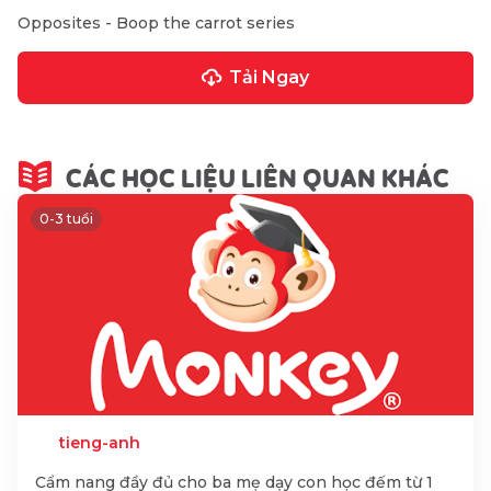
Opposites - Boop the carrot series
Tải Ngay
CÁC HỌC LIỆU LIÊN QUAN KHÁC
0-3 tuổi
tieng-anh
Cẩm nang đầy đủ cho ba mẹ dạy con học đếm từ 1