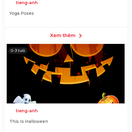
tieng-anh
Yoga Poses
Xem thêm
0-3 tuổi
tieng-anh
This Is Halloween