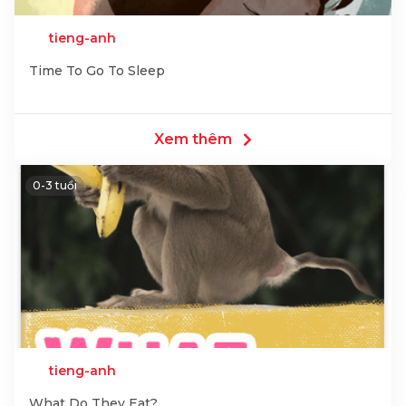
tieng-anh
Time To Go To Sleep
Xem thêm
0-3 tuổi
tieng-anh
What Do They Eat?