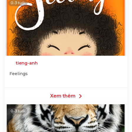
0-3 tuổi
tieng-anh
Feelings
Xem thêm
0-3 tuổi