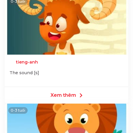
0-3 tuổi
tieng-anh
The sound [s]
Xem thêm
0-3 tuổi