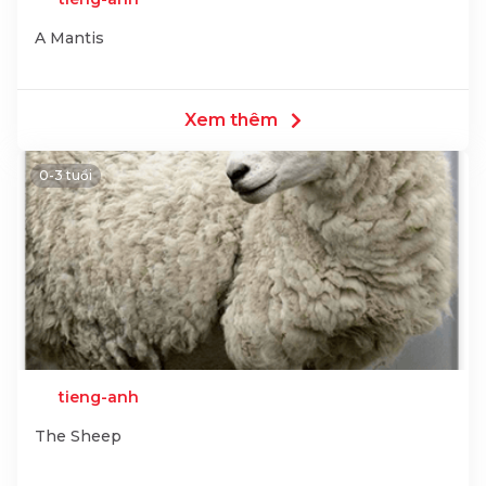
A Mantis
Xem thêm
0-3 tuổi
tieng-anh
The Sheep