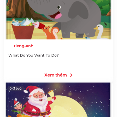
tieng-anh
What Do You Want To Do?
Xem thêm
0-3 tuổi