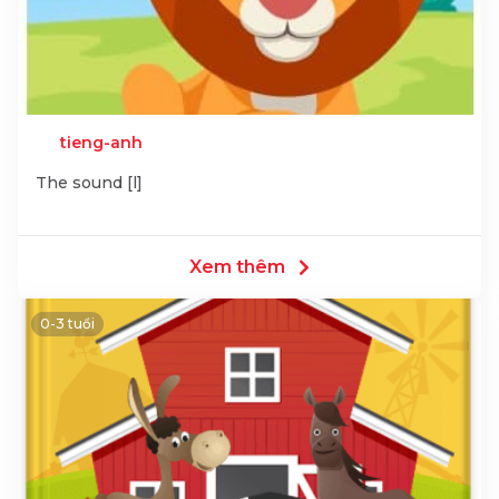
tieng-anh
The sound [l]
Xem thêm
0-3 tuổi