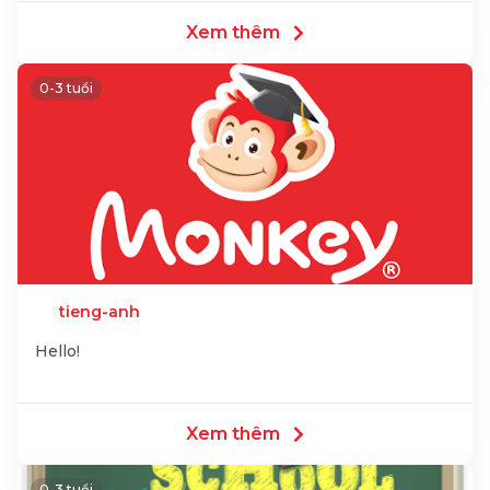
Xem thêm
0-3 tuổi
tieng-anh
Hello!
Xem thêm
0-3 tuổi