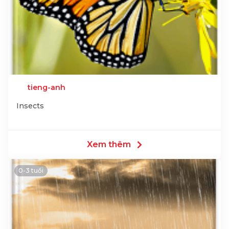
tieng-anh
Insects
Xem thêm
0-3 tuổi