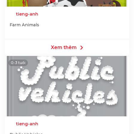
tieng-anh
Farm Animals
Xem thêm
0-3 tuổi
tieng-anh