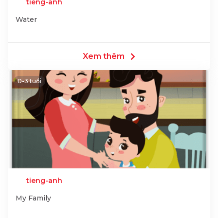
tieng-anh
Water
Xem thêm
0-3 tuổi
tieng-anh
My Family