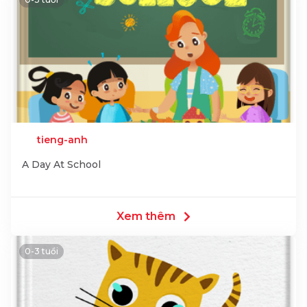
tieng-anh
A Day At School
Xem thêm
0-3 tuổi