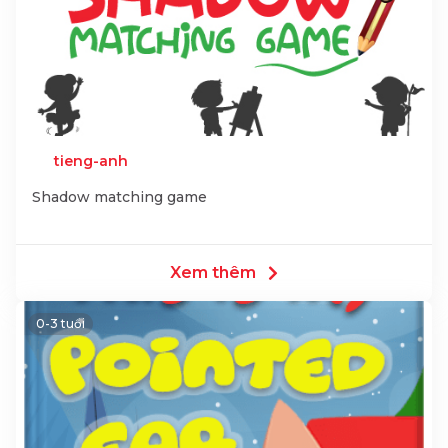
tieng-anh
Shadow matching game
Xem thêm
0-3 tuổi