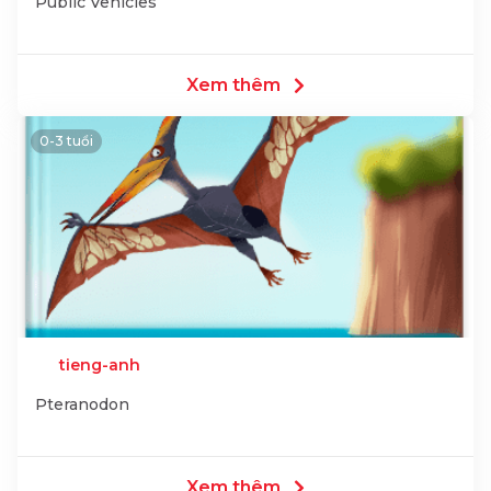
Public Vehicles
Xem thêm
0-3 tuổi
tieng-anh
Pteranodon
Xem thêm