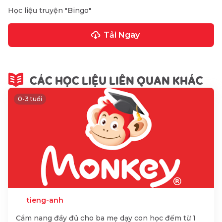
Học liệu truyện "Bingo"
Tải Ngay
CÁC HỌC LIỆU LIÊN QUAN KHÁC
0-3 tuổi
tieng-anh
Cẩm nang đầy đủ cho ba mẹ dạy con học đếm từ 1