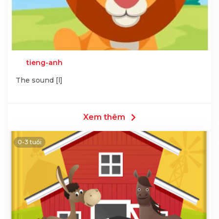
tieng-anh
The sound [l]
Xem thêm
0-3 tuổi