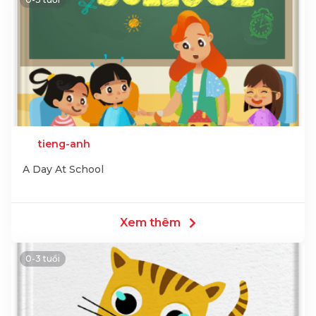
tieng-anh
A Day At School
Xem thêm
0-3 tuổi