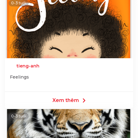
0-3 tuổi
tieng-anh
Feelings
Xem thêm
0-3 tuổi