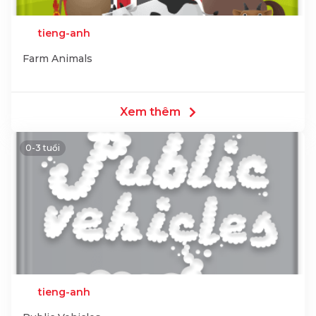
tieng-anh
Farm Animals
Xem thêm
0-3 tuổi
tieng-anh