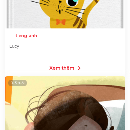
tieng-anh
Lucy
Xem thêm
0-3 tuổi