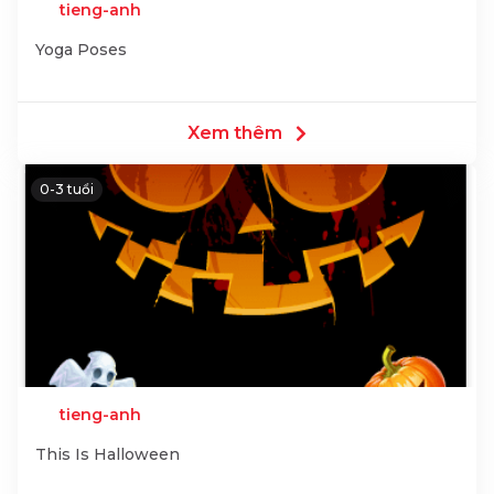
tieng-anh
Yoga Poses
Xem thêm
0-3 tuổi
tieng-anh
This Is Halloween