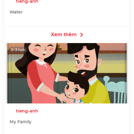
tieng-anh
Water
Xem thêm
0-3 tuổi
tieng-anh
My Family