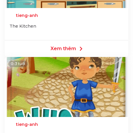
tieng-anh
The Kitchen
Xem thêm
0-3 tuổi
tieng-anh