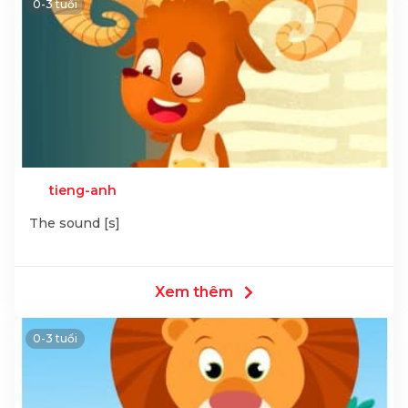
0-3 tuổi
tieng-anh
The sound [s]
Xem thêm
0-3 tuổi