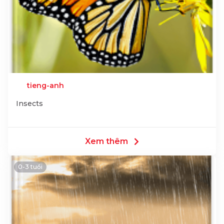
tieng-anh
Insects
Xem thêm
0-3 tuổi