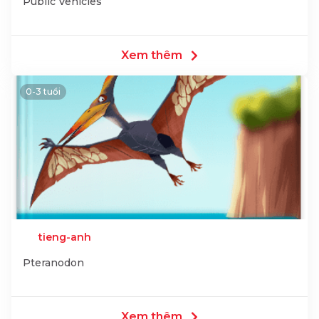
Public Vehicles
Xem thêm
0-3 tuổi
tieng-anh
Pteranodon
Xem thêm