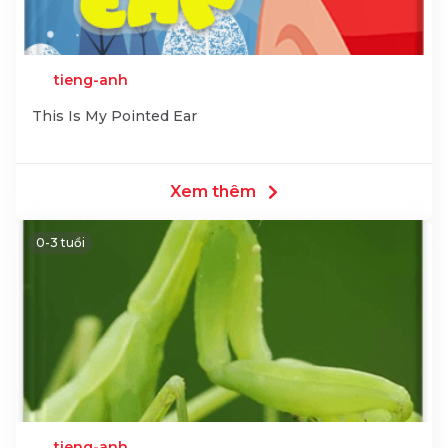
tieng-anh
This Is My Pointed Ear
Xem thêm
0-3 tuổi
tieng-anh