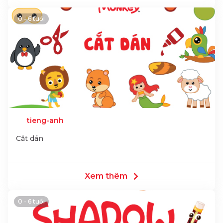
0 - 6 tuổi
tieng-anh
Cắt dán
Xem thêm
0 - 6 tuổi