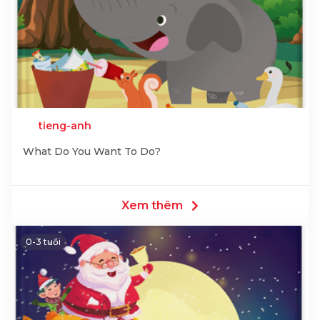
tieng-anh
What Do You Want To Do?
Xem thêm
0-3 tuổi