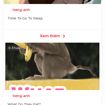
tieng-anh
Time To Go To Sleep
Xem thêm
0-3 tuổi
tieng-anh
What Do They Eat?