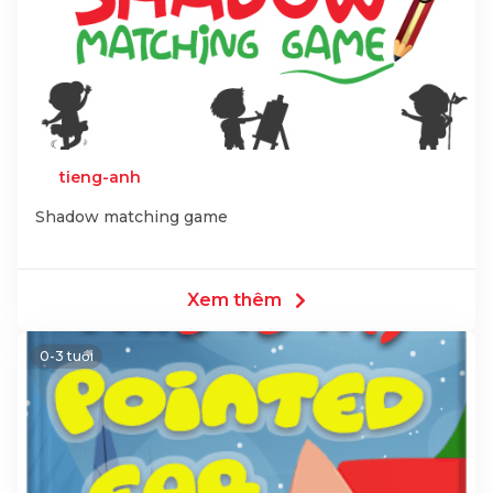
tieng-anh
Shadow matching game
Xem thêm
0-3 tuổi