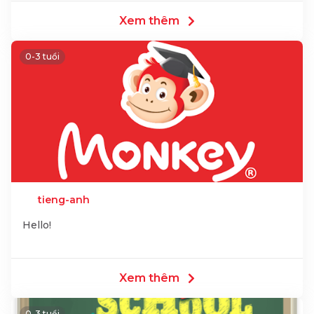
Xem thêm
0-3 tuổi
tieng-anh
Hello!
Xem thêm
0-3 tuổi