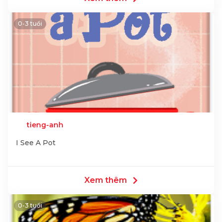
0-3 tuổi
tieng-anh
I See A Pot
Xem thêm
0-3 tuổi