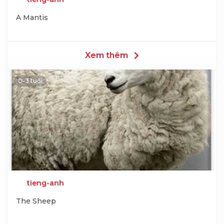
A Mantis
Xem thêm
0-3 tuổi
tieng-anh
The Sheep