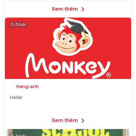
Xem thêm
0-3 tuổi
tieng-anh
Hello!
Xem thêm
0-3 tuổi