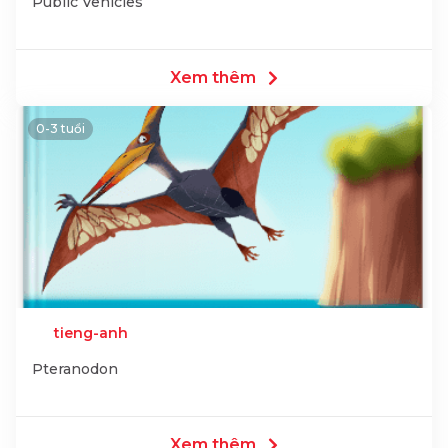
Public Vehicles
Xem thêm
0-3 tuổi
tieng-anh
Pteranodon
Xem thêm