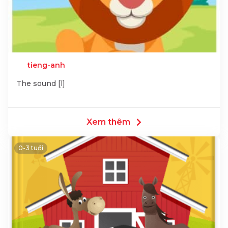
tieng-anh
The sound [l]
Xem thêm
0-3 tuổi