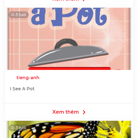
0-3 tuổi
tieng-anh
I See A Pot
Xem thêm
0-3 tuổi