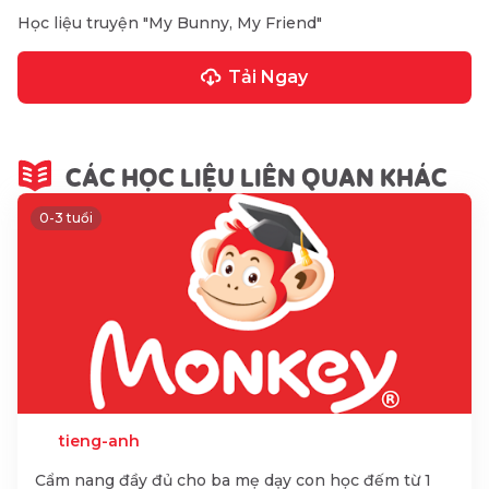
Học liệu truyện "My Bunny, My Friend"
Tải Ngay
CÁC HỌC LIỆU LIÊN QUAN KHÁC
0-3 tuổi
tieng-anh
Cẩm nang đầy đủ cho ba mẹ dạy con học đếm từ 1