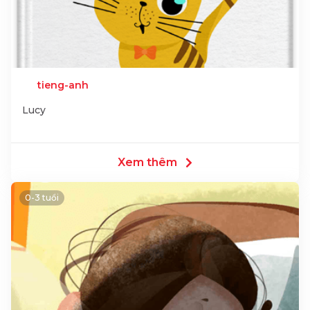
tieng-anh
Lucy
Xem thêm
0-3 tuổi