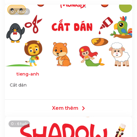
0 - 6 tuổi
tieng-anh
Cắt dán
Xem thêm
0 - 6 tuổi