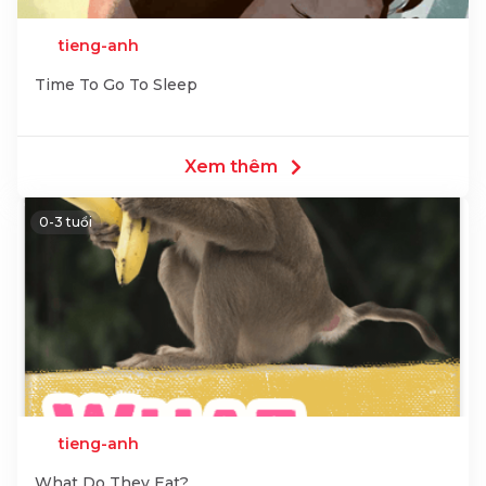
tieng-anh
Time To Go To Sleep
Xem thêm
0-3 tuổi
tieng-anh
What Do They Eat?