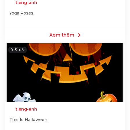
tieng-anh
Yoga Poses
Xem thêm
0-3 tuổi
tieng-anh
This Is Halloween