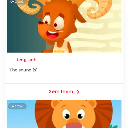
0-3 tuổi
tieng-anh
The sound [s]
Xem thêm
0-3 tuổi