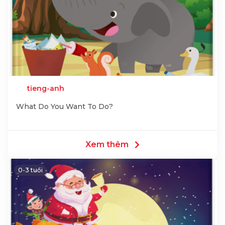
tieng-anh
What Do You Want To Do?
Xem thêm
0-3 tuổi