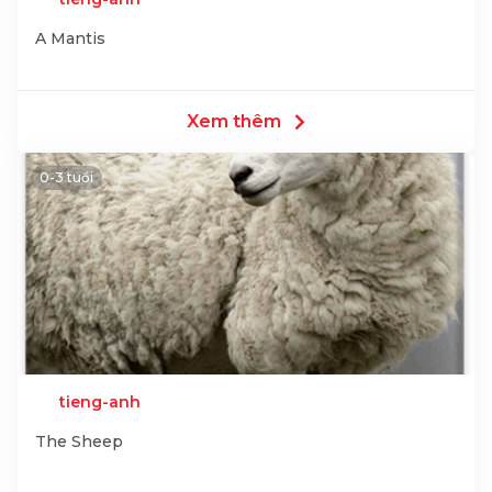
A Mantis
Xem thêm
0-3 tuổi
tieng-anh
The Sheep