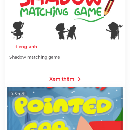
tieng-anh
Shadow matching game
Xem thêm
0-3 tuổi