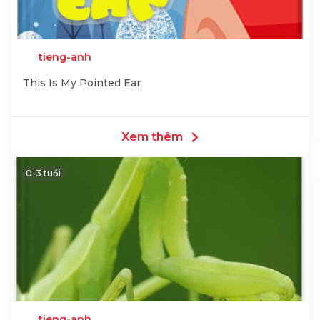
tieng-anh
This Is My Pointed Ear
Xem thêm
0-3 tuổi
tieng-anh