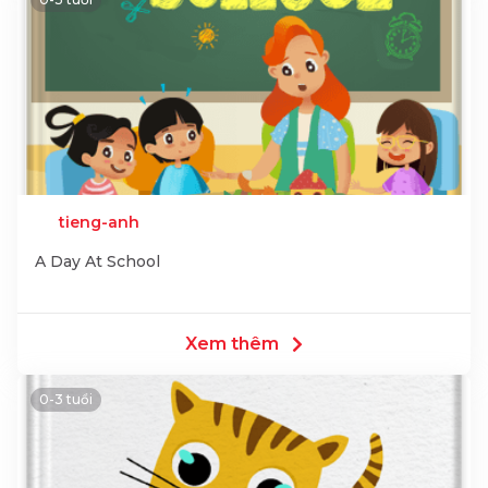
tieng-anh
A Day At School
Xem thêm
0-3 tuổi