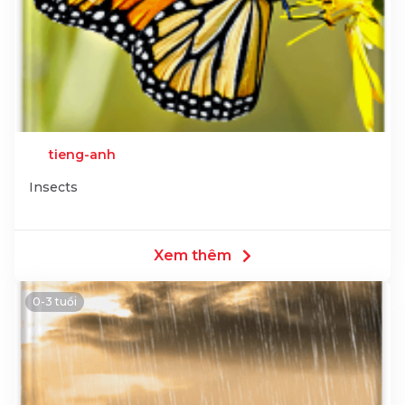
tieng-anh
Insects
Xem thêm
0-3 tuổi