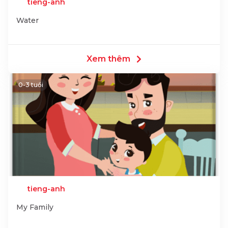
tieng-anh
Water
Xem thêm
0-3 tuổi
tieng-anh
My Family