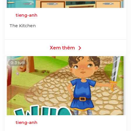
tieng-anh
The Kitchen
Xem thêm
0-3 tuổi
tieng-anh