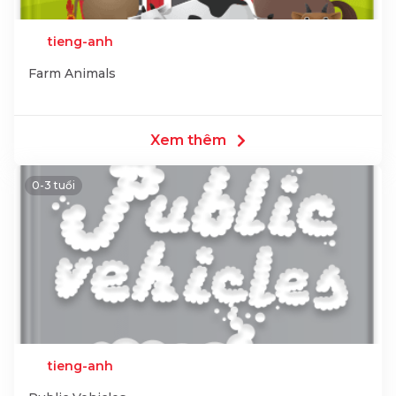
tieng-anh
Farm Animals
Xem thêm
0-3 tuổi
tieng-anh