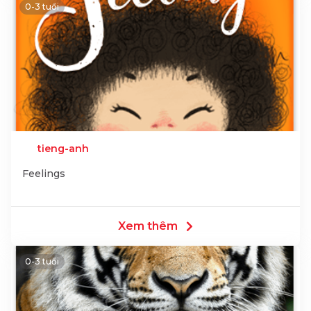
0-3 tuổi
tieng-anh
Feelings
Xem thêm
0-3 tuổi