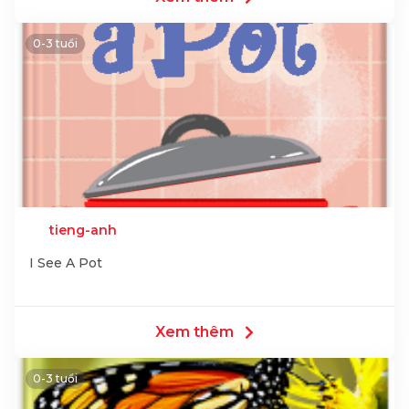
0-3 tuổi
tieng-anh
I See A Pot
Xem thêm
0-3 tuổi