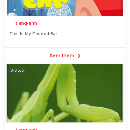
tieng-anh
This Is My Pointed Ear
Xem thêm
0-3 tuổi
tieng-anh