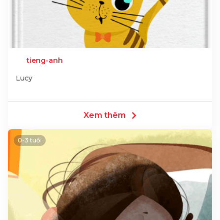
tieng-anh
Lucy
Xem thêm
0-3 tuổi