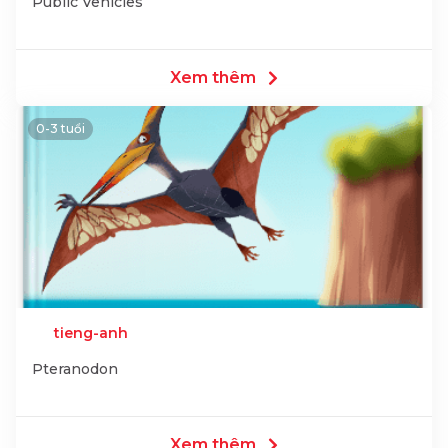
Public Vehicles
Xem thêm
0-3 tuổi
tieng-anh
Pteranodon
Xem thêm