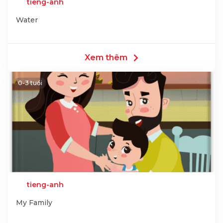
tieng-anh
Water
Xem thêm
0-3 tuổi
tieng-anh
My Family