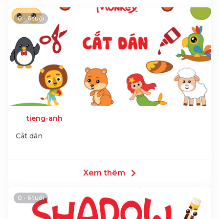
0 - 6 tuổi
tieng-anh
Cắt dán
Xem thêm
0 - 6 tuổi