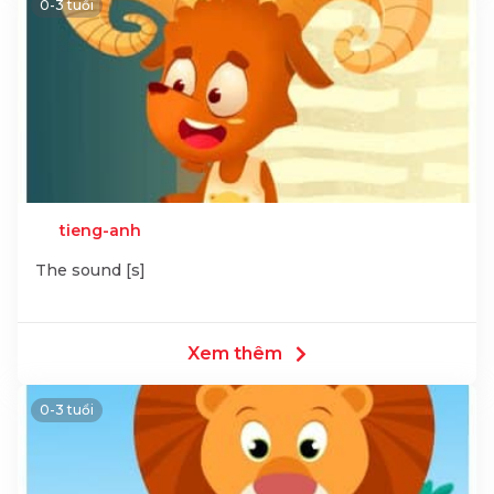
0-3 tuổi
tieng-anh
The sound [s]
Xem thêm
0-3 tuổi