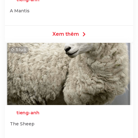
A Mantis
Xem thêm
0-3 tuổi
tieng-anh
The Sheep