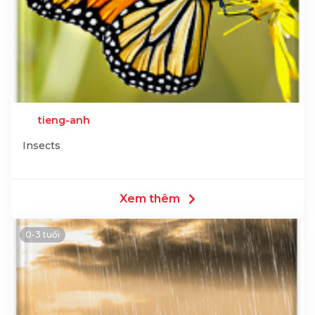
tieng-anh
Insects
Xem thêm
0-3 tuổi