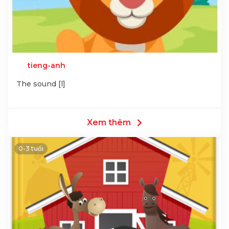
tieng-anh
The sound [l]
Xem thêm
0-3 tuổi