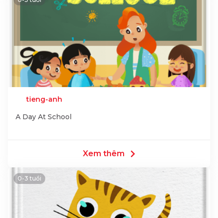
tieng-anh
A Day At School
Xem thêm
0-3 tuổi