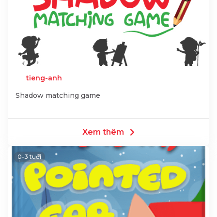
tieng-anh
Shadow matching game
Xem thêm
0-3 tuổi