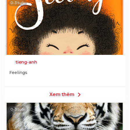
0-3 tuổi
tieng-anh
Feelings
Xem thêm
0-3 tuổi