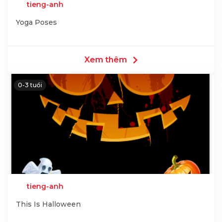
tieng-anh
Yoga Poses
Xem thêm
0-3 tuổi
tieng-anh
This Is Halloween