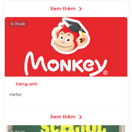
Xem thêm
0-3 tuổi
tieng-anh
Hello!
Xem thêm
0-3 tuổi