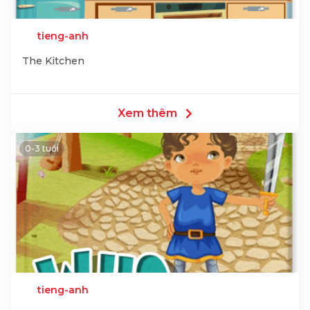
tieng-anh
The Kitchen
Xem thêm
0-3 tuổi
tieng-anh