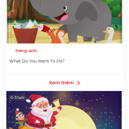
tieng-anh
What Do You Want To Do?
Xem thêm
0-3 tuổi