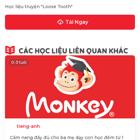
Học liệu truyện "Loose Tooth"
Tải Ngay
CÁC HỌC LIỆU LIÊN QUAN KHÁC
0-3 tuổi
tieng-anh
Cẩm nang đầy đủ cho ba mẹ dạy con học đếm từ 1