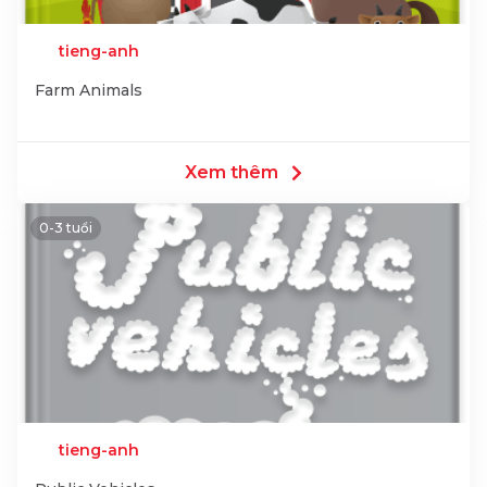
tieng-anh
Farm Animals
Xem thêm
0-3 tuổi
tieng-anh