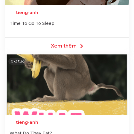
tieng-anh
Time To Go To Sleep
Xem thêm
0-3 tuổi
tieng-anh
What Do They Eat?