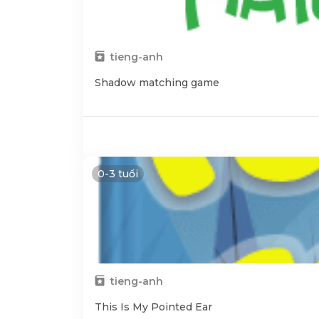
tieng-anh
Shadow matching game
0-3 tuổi
tieng-anh
This Is My Pointed Ear