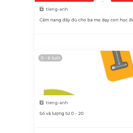
tieng-anh
Cẩm nang đầy đủ cho ba mẹ dạy con học đế
0 - 6 tuổi
tieng-anh
Số và lượng từ 0 - 20