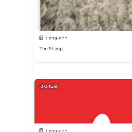
tieng-anh
The Sheep
0-3 tuổi
tieng-anh