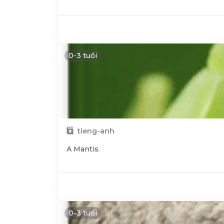
0-3 tuổi
tieng-anh
A Mantis
0-3 tuổi