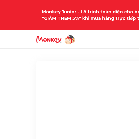
Monkey Junior - Lộ trình toàn diện cho bé
"GIẢM THÊM 5%" khi mua hàng trực tiếp 
Trang chủ
Học liệu
tieng-anh