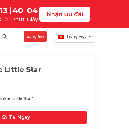
13
40
03
Nhận ưu đãi
Giờ
Phút
Giây
Bảng Giá
Tiếng việt
 Little Star
nkle Little Star"
Tải Ngay