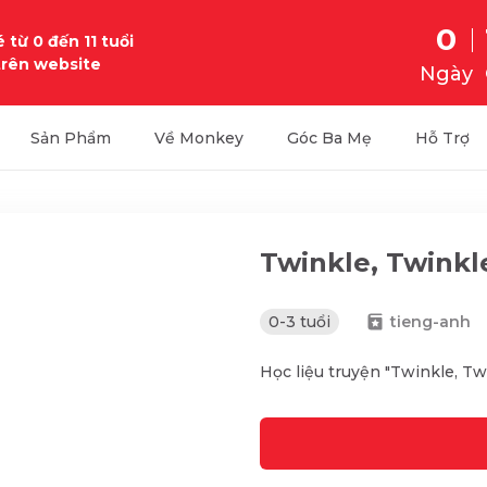
0
 từ 0 đến 11 tuổi
trên website
Ngày
Sản Phẩm
Về Monkey
Góc Ba Mẹ
Hỗ Trợ
Twinkle, Twinkle
0-3 tuổi
tieng-anh
Học liệu truyện "Twinkle, Twi