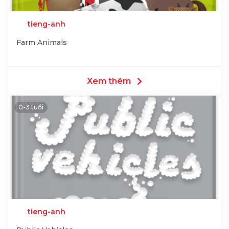
tieng-anh
Farm Animals
Xem thêm
0-3 tuổi
tieng-anh