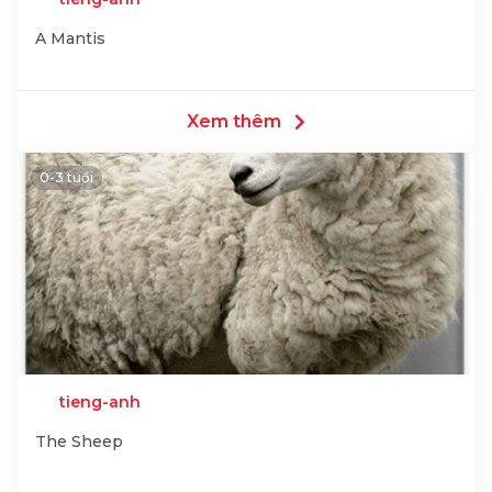
A Mantis
Xem thêm
0-3 tuổi
tieng-anh
The Sheep