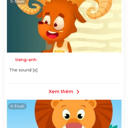
0-3 tuổi
tieng-anh
The sound [s]
Xem thêm
0-3 tuổi