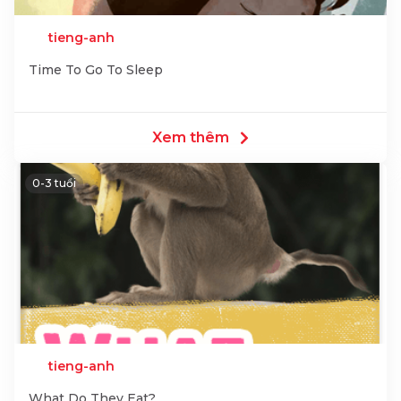
tieng-anh
Time To Go To Sleep
Xem thêm
0-3 tuổi
tieng-anh
What Do They Eat?