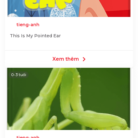
tieng-anh
This Is My Pointed Ear
Xem thêm
0-3 tuổi
tieng-anh