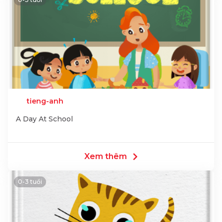
tieng-anh
A Day At School
Xem thêm
0-3 tuổi