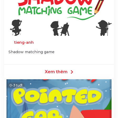
tieng-anh
Shadow matching game
Xem thêm
0-3 tuổi