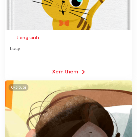
tieng-anh
Lucy
Xem thêm
0-3 tuổi