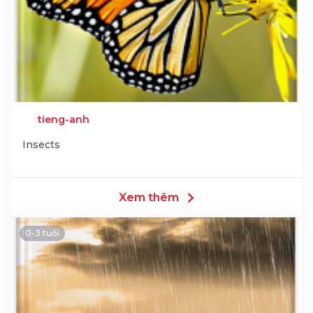
tieng-anh
Insects
Xem thêm
0-3 tuổi