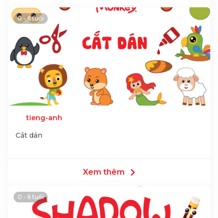
0 - 6 tuổi
tieng-anh
Cắt dán
Xem thêm
0 - 6 tuổi