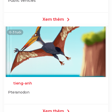
Public Vehicles
Xem thêm
0-3 tuổi
tieng-anh
Pteranodon
Xem thêm