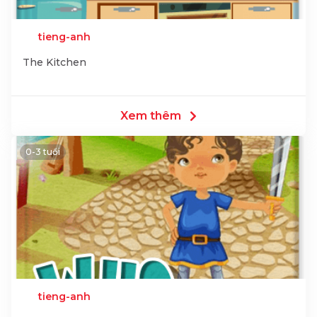
tieng-anh
The Kitchen
Xem thêm
0-3 tuổi
tieng-anh