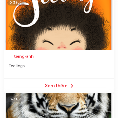
0-3 tuổi
tieng-anh
Feelings
Xem thêm
0-3 tuổi