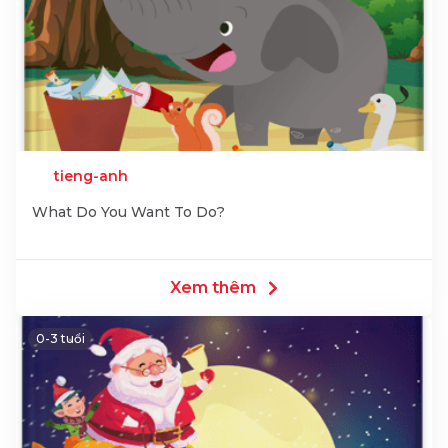
tieng-anh
What Do You Want To Do?
Xem thêm
0-3 tuổi