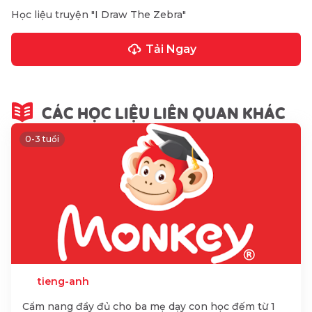
Học liệu truyện "I Draw The Zebra"
Tải Ngay
CÁC HỌC LIỆU LIÊN QUAN KHÁC
0-3 tuổi
tieng-anh
Cẩm nang đầy đủ cho ba mẹ dạy con học đếm từ 1