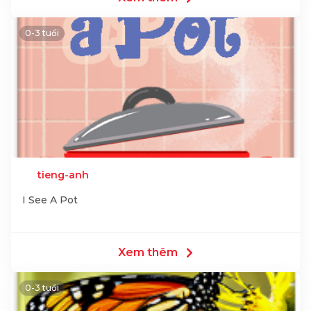
0-3 tuổi
tieng-anh
I See A Pot
Xem thêm
0-3 tuổi