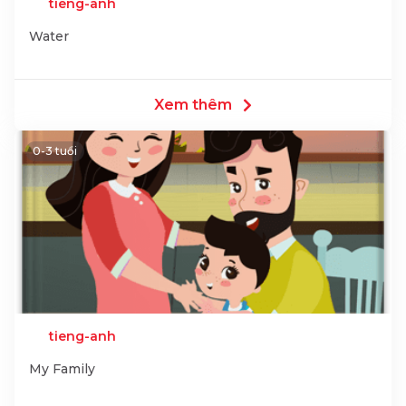
tieng-anh
Water
Xem thêm
0-3 tuổi
tieng-anh
My Family