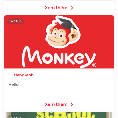
Xem thêm
0-3 tuổi
tieng-anh
Hello!
Xem thêm
0-3 tuổi