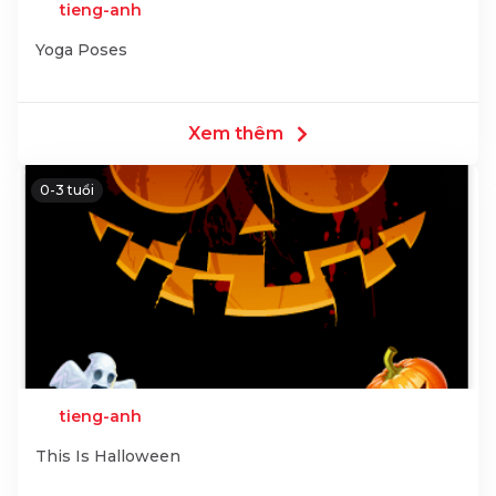
tieng-anh
Yoga Poses
Xem thêm
0-3 tuổi
tieng-anh
This Is Halloween