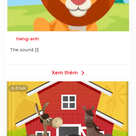
tieng-anh
The sound [l]
Xem thêm
0-3 tuổi