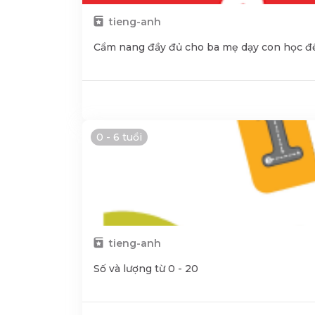
tieng-anh
Cẩm nang đầy đủ cho ba mẹ dạy con học đế
0 - 6 tuổi
tieng-anh
Số và lượng từ 0 - 20