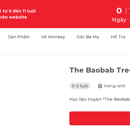
0
 từ 0 đến 11 tuổi
trên website
Ngày
Sản Phẩm
Về Monkey
Góc Ba Mẹ
Hỗ Trợ
The Baobab Tre
0-3 tuổi
tieng-anh
Học liệu truyện "The Baobab