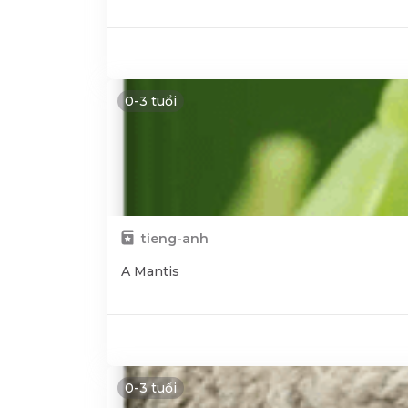
0-3 tuổi
tieng-anh
A Mantis
0-3 tuổi