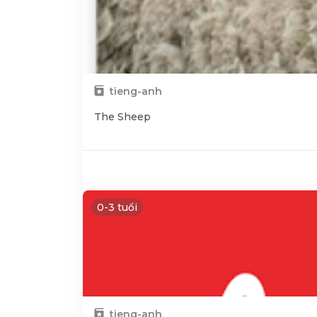
tieng-anh
The Sheep
0-3 tuổi
tieng-anh