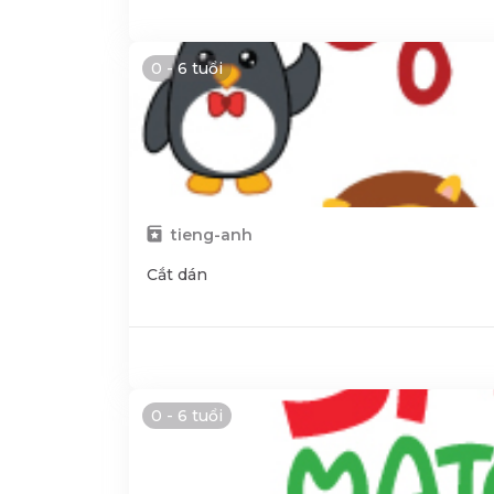
0 - 6 tuổi
tieng-anh
Cắt dán
0 - 6 tuổi