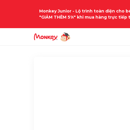
Monkey Junior - Lộ trình toàn diện cho bé
"GIẢM THÊM 5%" khi mua hàng trực tiếp 
Trang chủ
Học liệu
tieng-anh