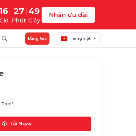
16
27
47
Nhận ưu đãi
Giờ
Phút
Giây
Bảng Giá
Tiếng việt
e
 Tree"
Tải Ngay