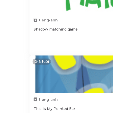
tieng-anh
Shadow matching game
0-3 tuổi
tieng-anh
This Is My Pointed Ear