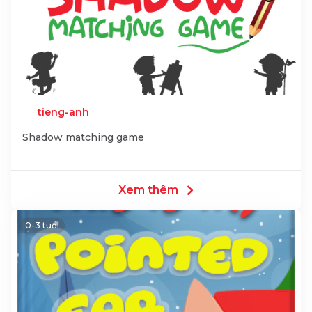
tieng-anh
Shadow matching game
Xem thêm
0-3 tuổi