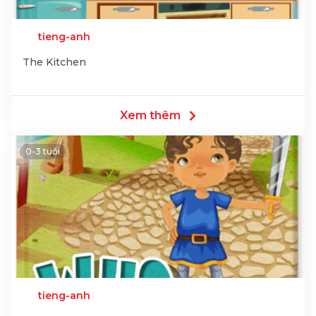
tieng-anh
The Kitchen
Xem thêm
0-3 tuổi
tieng-anh