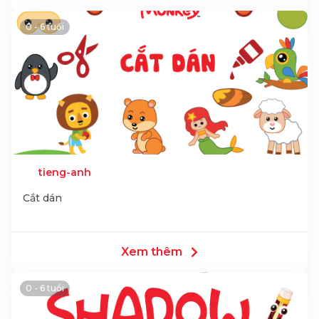
0 - 6 tuổi
tieng-anh
Cắt dán
Xem thêm
0 - 6 tuổi