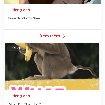
tieng-anh
Time To Go To Sleep
Xem thêm
0-3 tuổi
tieng-anh
What Do They Eat?