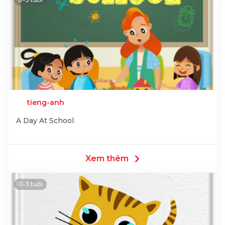
tieng-anh
A Day At School
Xem thêm
0-3 tuổi