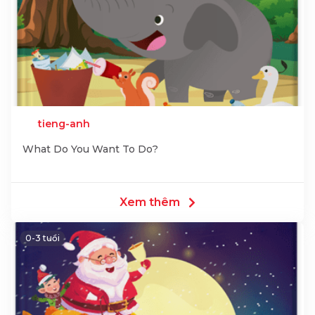
tieng-anh
What Do You Want To Do?
Xem thêm
0-3 tuổi