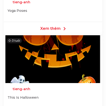
tieng-anh
Yoga Poses
Xem thêm
0-3 tuổi
tieng-anh
This Is Halloween