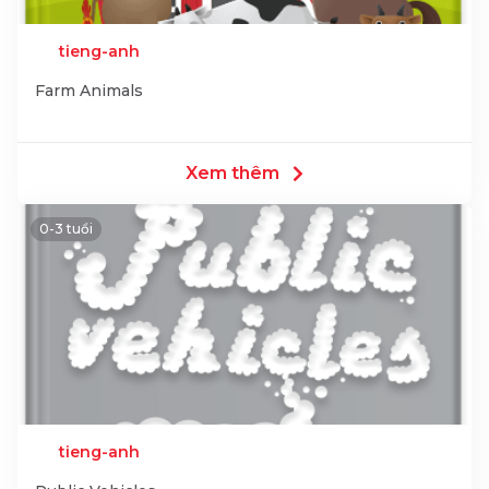
tieng-anh
Farm Animals
Xem thêm
0-3 tuổi
tieng-anh