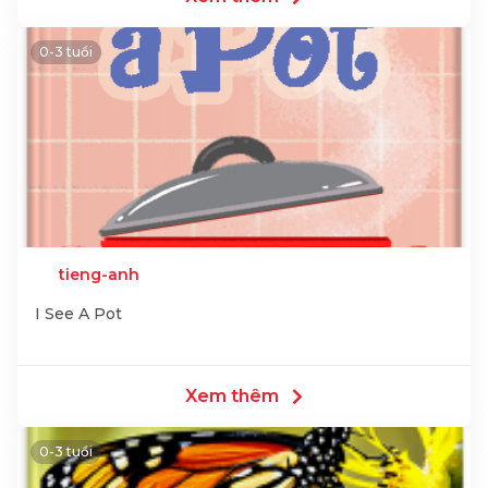
0-3 tuổi
tieng-anh
I See A Pot
Xem thêm
0-3 tuổi