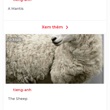
A Mantis
Xem thêm
0-3 tuổi
tieng-anh
The Sheep