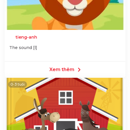
tieng-anh
The sound [l]
Xem thêm
0-3 tuổi