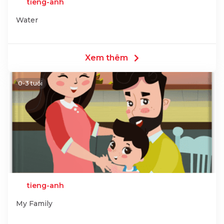
tieng-anh
Water
Xem thêm
0-3 tuổi
tieng-anh
My Family