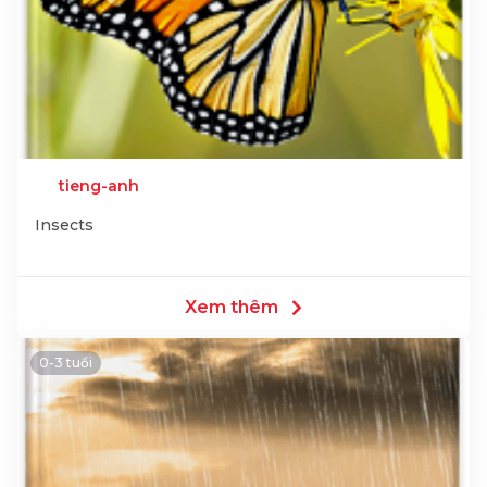
tieng-anh
Insects
Xem thêm
0-3 tuổi