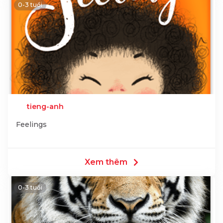
0-3 tuổi
tieng-anh
Feelings
Xem thêm
0-3 tuổi