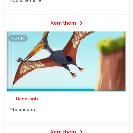
Public Vehicles
Xem thêm
0-3 tuổi
tieng-anh
Pteranodon
Xem thêm