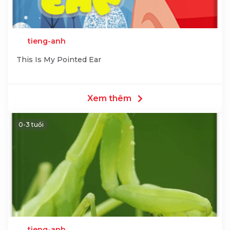
tieng-anh
This Is My Pointed Ear
Xem thêm
0-3 tuổi
tieng-anh