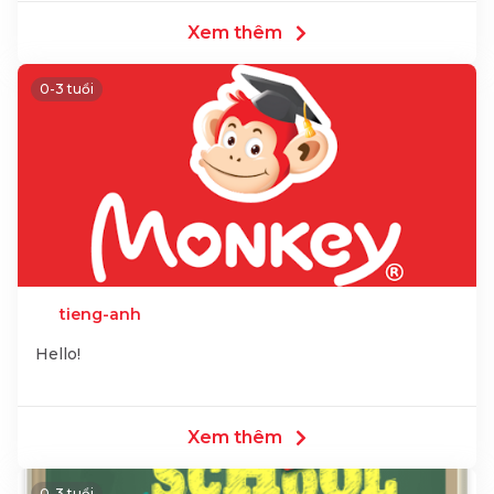
Xem thêm
0-3 tuổi
tieng-anh
Hello!
Xem thêm
0-3 tuổi