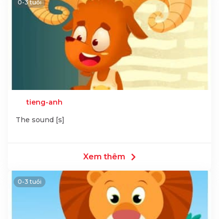
0-3 tuổi
tieng-anh
The sound [s]
Xem thêm
0-3 tuổi