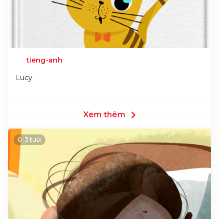
tieng-anh
Lucy
Xem thêm
0-3 tuổi