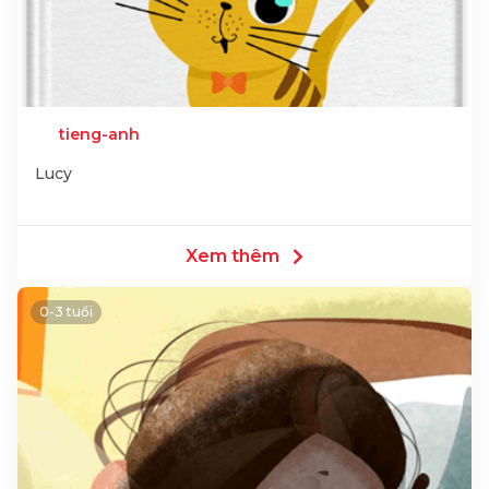
tieng-anh
Lucy
Xem thêm
0-3 tuổi