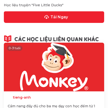
Học liệu truyện "Five Little Ducks"
Tải Ngay
CÁC HỌC LIỆU LIÊN QUAN KHÁC
0-3 tuổi
tieng-anh
Cẩm nang đầy đủ cho ba mẹ dạy con học đếm từ 1