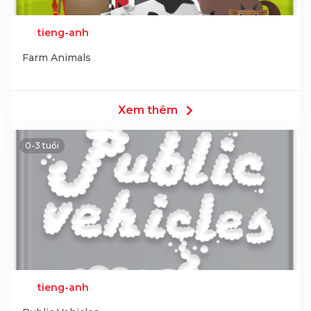
tieng-anh
Farm Animals
Xem thêm
0-3 tuổi
tieng-anh