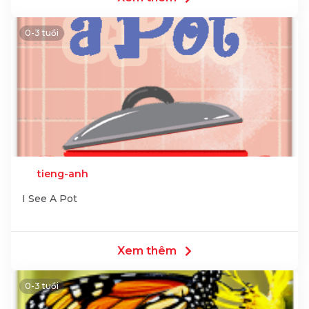
0-3 tuổi
tieng-anh
I See A Pot
Xem thêm
0-3 tuổi