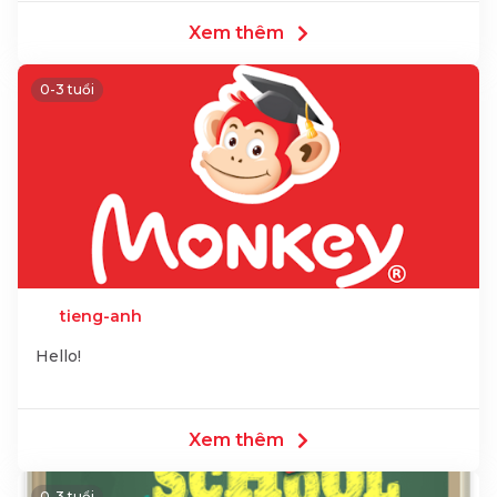
Xem thêm
0-3 tuổi
tieng-anh
Hello!
Xem thêm
0-3 tuổi