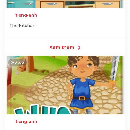
tieng-anh
The Kitchen
Xem thêm
0-3 tuổi
tieng-anh