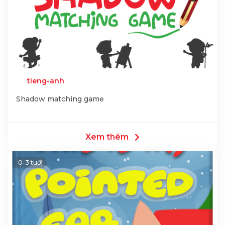
tieng-anh
Shadow matching game
Xem thêm
0-3 tuổi