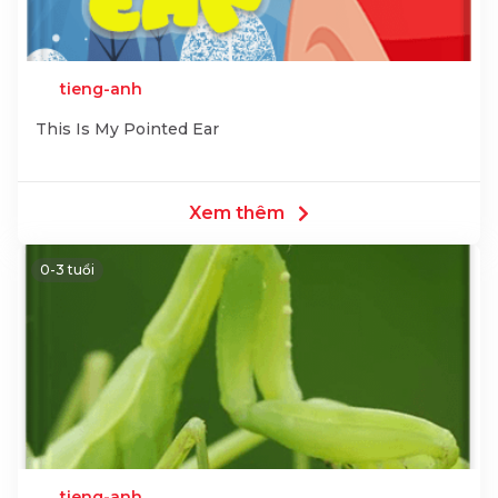
tieng-anh
This Is My Pointed Ear
Xem thêm
0-3 tuổi
tieng-anh