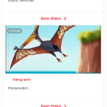
Public Vehicles
Xem thêm
0-3 tuổi
tieng-anh
Pteranodon
Xem thêm