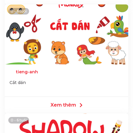
0 - 6 tuổi
tieng-anh
Cắt dán
Xem thêm
0 - 6 tuổi