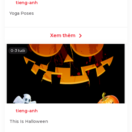
tieng-anh
Yoga Poses
Xem thêm
0-3 tuổi
tieng-anh
This Is Halloween