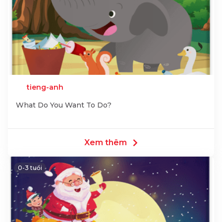
tieng-anh
What Do You Want To Do?
Xem thêm
0-3 tuổi