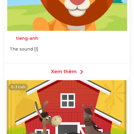
tieng-anh
The sound [l]
Xem thêm
0-3 tuổi