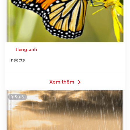
tieng-anh
Insects
Xem thêm
0-3 tuổi