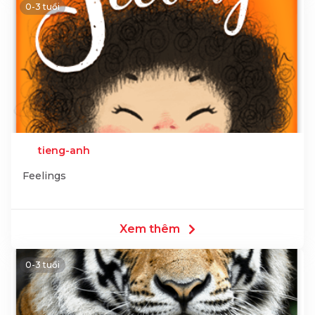
0-3 tuổi
tieng-anh
Feelings
Xem thêm
0-3 tuổi