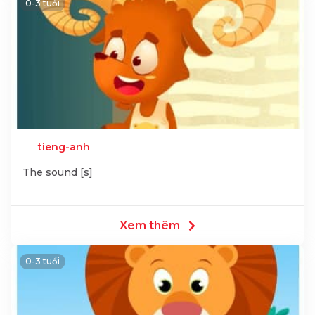
0-3 tuổi
tieng-anh
The sound [s]
Xem thêm
0-3 tuổi