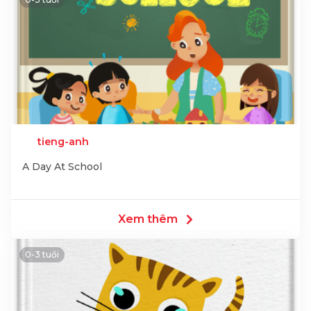
tieng-anh
A Day At School
Xem thêm
0-3 tuổi