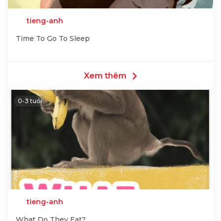
tieng-anh
Time To Go To Sleep
Xem thêm
0-3 tuổi
tieng-anh
What Do They Eat?