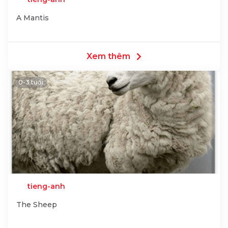
A Mantis
Xem thêm
0-3 tuổi
tieng-anh
The Sheep