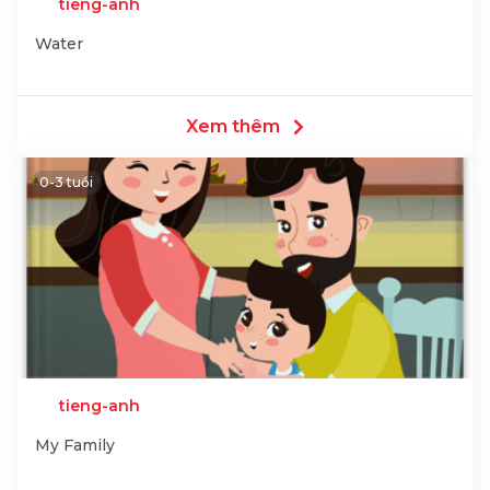
tieng-anh
Water
Xem thêm
0-3 tuổi
tieng-anh
My Family