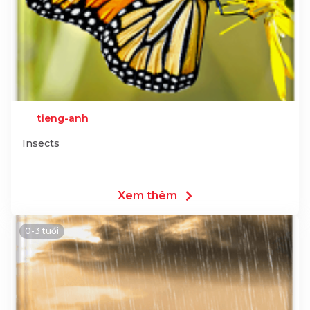
tieng-anh
Insects
Xem thêm
0-3 tuổi