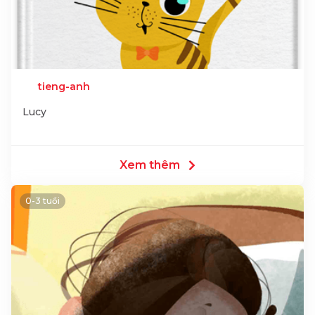
tieng-anh
Lucy
Xem thêm
0-3 tuổi