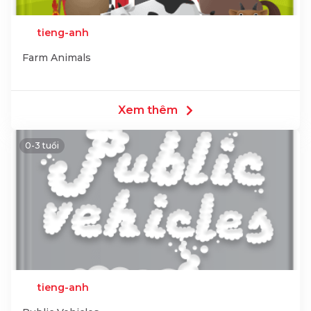
tieng-anh
Farm Animals
Xem thêm
0-3 tuổi
tieng-anh