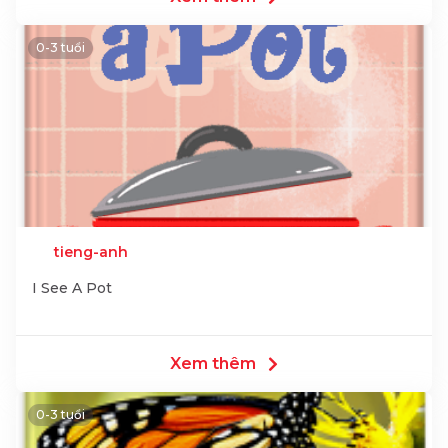
0-3 tuổi
tieng-anh
I See A Pot
Xem thêm
0-3 tuổi