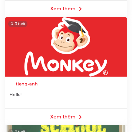
Xem thêm
0-3 tuổi
tieng-anh
Hello!
Xem thêm
0-3 tuổi