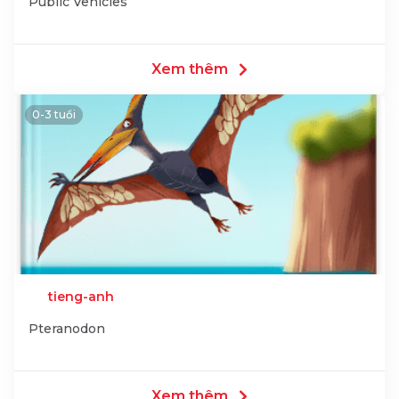
Public Vehicles
Xem thêm
0-3 tuổi
tieng-anh
Pteranodon
Xem thêm