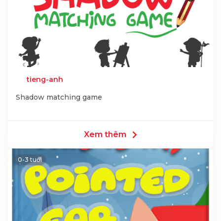
tieng-anh
Shadow matching game
Xem thêm
0-3 tuổi