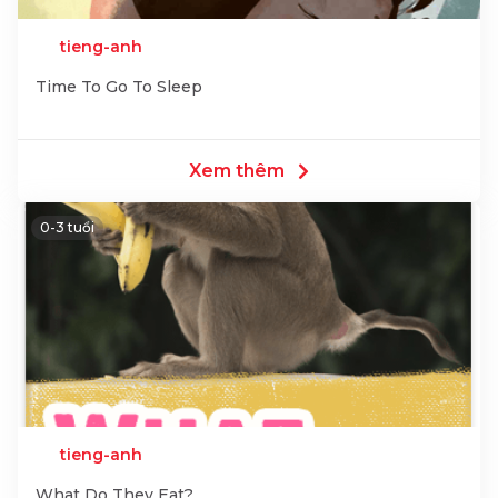
tieng-anh
Time To Go To Sleep
Xem thêm
0-3 tuổi
tieng-anh
What Do They Eat?