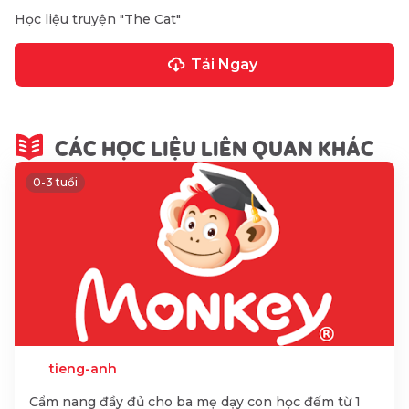
Học liệu truyện "The Cat"
Tải Ngay
CÁC HỌC LIỆU LIÊN QUAN KHÁC
0-3 tuổi
tieng-anh
Cẩm nang đầy đủ cho ba mẹ dạy con học đếm từ 1