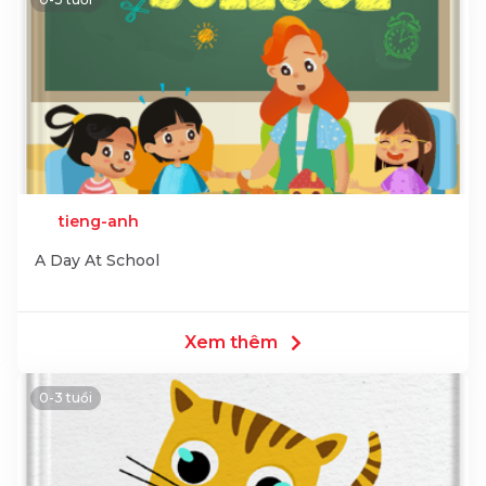
tieng-anh
A Day At School
Xem thêm
0-3 tuổi