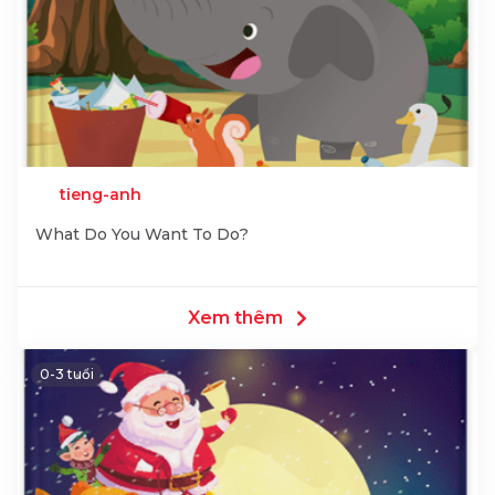
tieng-anh
What Do You Want To Do?
Xem thêm
0-3 tuổi