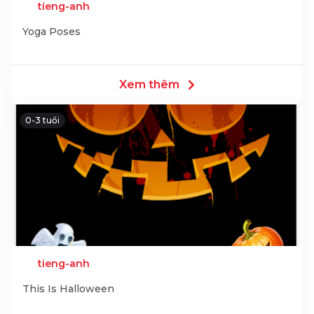
tieng-anh
Yoga Poses
Xem thêm
0-3 tuổi
tieng-anh
This Is Halloween