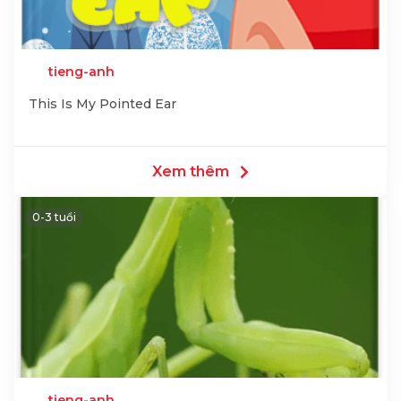
tieng-anh
This Is My Pointed Ear
Xem thêm
0-3 tuổi
tieng-anh