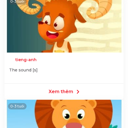
0-3 tuổi
tieng-anh
The sound [s]
Xem thêm
0-3 tuổi