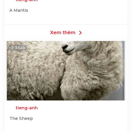
A Mantis
Xem thêm
0-3 tuổi
tieng-anh
The Sheep