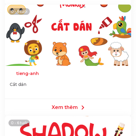
0 - 6 tuổi
tieng-anh
Cắt dán
Xem thêm
0 - 6 tuổi