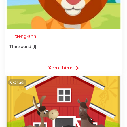
tieng-anh
The sound [l]
Xem thêm
0-3 tuổi