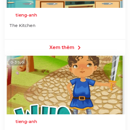
tieng-anh
The Kitchen
Xem thêm
0-3 tuổi
tieng-anh