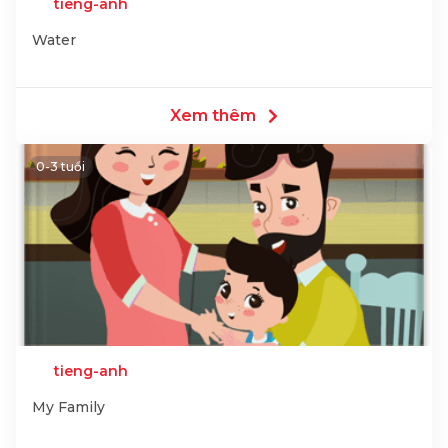
tieng-anh
Water
Xem thêm
0-3 tuổi
tieng-anh
My Family