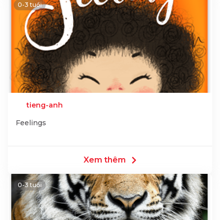
0-3 tuổi
tieng-anh
Feelings
Xem thêm
0-3 tuổi