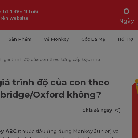
0
 từ 0 đến 11 tuổi
trên website
Ngày
Sản Phẩm
Về Monkey
Góc Ba Mẹ
Hỗ Trợ
giá trình độ của con theo từng cấp bậc như
á trình độ của con theo
bridge/Oxford không?
Chia sẻ ngay
ey ABC
(thuộc siêu ứng dụng Monkey Junior) và