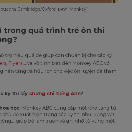
 quốc tế Cambridge/Oxford. (Ảnh: Monkey)
trong quá trình trẻ ôn thi
ông?
 trợ hiệu quả để giúp con chuẩn bị cho các kỳ
ers
,
Flyers
,... và vô tình biết đến Monkey ABC với
ựng nền tảng và hữu ích cho việc ôn luyện để tham
c kỳ thi lấy
chứng chỉ tiếng Anh
?
hoa học:
Monkey ABC cung cấp một kho tàng từ
chủ đề xuất hiện trong các kỳ thi như: động vật,
hông,... giúp bé làm quen và ghi nhớ từ vựng một