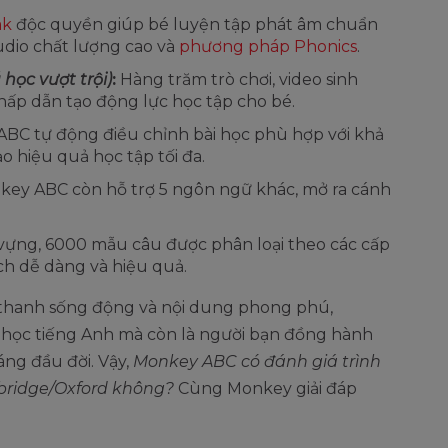
ak
độc quyền giúp bé luyện tập phát âm chuẩn
udio chất lượng cao và
phương pháp Phonics
.
học vượt trội)
:
Hàng trăm trò chơi, video sinh
ấp dẫn tạo động lực học tập cho bé.
BC tự động điều chỉnh bài học phù hợp với khả
o hiệu quả học tập tối đa.
key ABC còn hỗ trợ 5 ngôn ngữ khác, mở ra cánh
vựng, 6000 mẫu câu được phân loại theo các cấp
ch dễ dàng và hiệu quả.
m thanh sống động và nội dung phong phú,
học tiếng Anh mà còn là người bạn đồng hành
ng đầu đời. Vậy,
Monkey ABC có đánh giá trình
bridge/Oxford không?
Cùng Monkey giải đáp