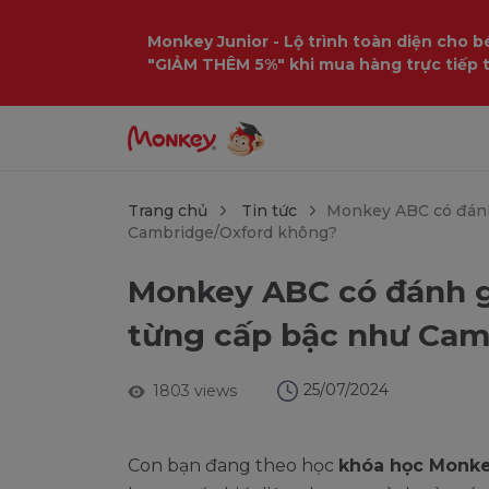
$language = config('app.locale');
Monkey Junior - Lộ trình toàn diện cho bé
"GIẢM THÊM 5%" khi mua hàng trực tiếp 
Trang chủ
Tin tức
Monkey ABC có đánh 
Cambridge/Oxford không?
Monkey ABC có đánh gi
từng cấp bậc như Cam
25/07/2024
1803 views
Con bạn đang theo học
khóa học Monk