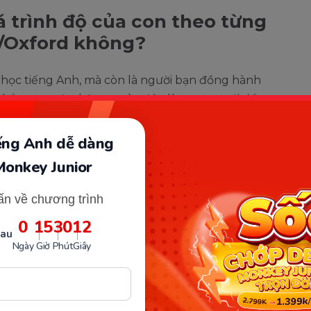
 trình độ của con theo từng
/Oxford không?
học tiếng Anh, mà còn là người bạn đồng hành
 chắc ngay từ những ngày đầu làm quen với tiếng
 chứng chỉ như
Cambridge
hay Oxford, Monkey
những kiến thức và kỹ năng cơ bản quan trọng
iếng Anh dễ dàng
Monkey Junior
n ngữ:
Từ việc làm quen với các từ vựng cơ bản,
ấn về chương trình
dựng cấu trúc câu hoàn chỉnh, Monkey ABC hỗ trợ
ác kỹ năng ngôn ngữ.
0
15
30
11
sau
hương trình học được thiết kế khoa học, phù
Ngày
Giờ
Phút
Giây
 trẻ trong độ tuổi từ 0 đến 6, giúp bé tiếp thu
 quả.
hi cụ thể, nhưng những kiến thức và kỹ năng mà