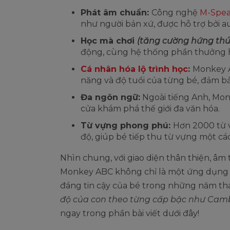
Phát âm chuẩn:
Công nghệ
M-Spe
như người bản xứ, được hỗ trợ bởi a
Học mà chơi
(tăng cường hứng thú 
động, cùng hệ thống phần thưởng h
Cá nhân hóa lộ trình học
:
Monkey A
năng và độ tuổi của từng bé, đảm bả
Đa ngôn ngữ:
Ngoài tiếng Anh, Mon
cửa khám phá thế giới đa văn hóa.
Từ vựng phong phú:
Hơn 2000 từ 
độ, giúp bé tiếp thu từ vựng một cá
Nhìn chung, với giao diện thân thiện, â
Monkey ABC không chỉ là một ứng dụng 
đáng tin cậy của bé trong những năm thá
độ của con theo từng cấp bậc như Cam
ngay trong phần bài viết dưới đây!