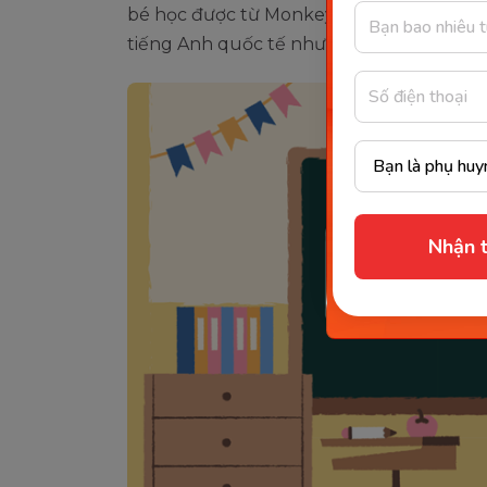
bé học được từ Monkey ABC sẽ là nền tảng
tiếng Anh quốc tế như Cambridge hay Oxf
Nhận t