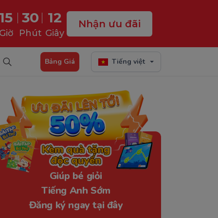
15
30
11
Nhận ưu đãi
Giờ
Phút
Giây
Bảng Giá
Tiếng việt
Giúp bé giỏi
Tiếng Anh Sớm
Đăng ký ngay tại đây