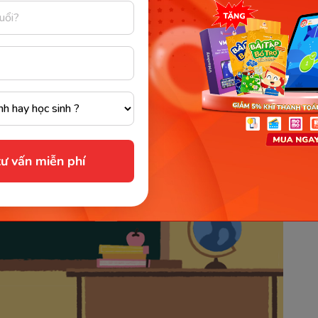
 vững chắc giúp bé tự tin tham gia các kỳ thi
ord trong tương lai.
ư vấn miễn phí