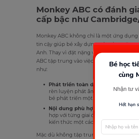
Monkey ABC có đánh giá
cấp bậc như Cambridge
Monkey ABC không chỉ là một ứng dụng 
tin cậy giúp bé xây dựng nền tảng vững
Anh. Thay vì đặt nặng việc đạt được các
ABC tập trung vào việc trang bị cho bé 
Bé học t
như:
cùng 
Phát triển toàn diện kỹ năng ngô
Nhận tư v
rèn luyện phát âm chuẩn, đến xây 
bé phát triển một cách toàn diện c
Hết hạn 
Nội dung phù hợp trẻ từ 0-6 tuổi:
C
hợp với từng giai đoạn phát triển của
kiến thức một cách dễ dàng và hiệu
Mặc dù không tập trung vào việc luyện t