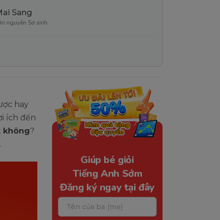
Mai Sang
ơn nguyên Sơ sinh
ược hay
i ích đến
t không
?
.
Giúp bé giỏi
Tiếng Anh Sớm
Đăng ký ngay tại đây