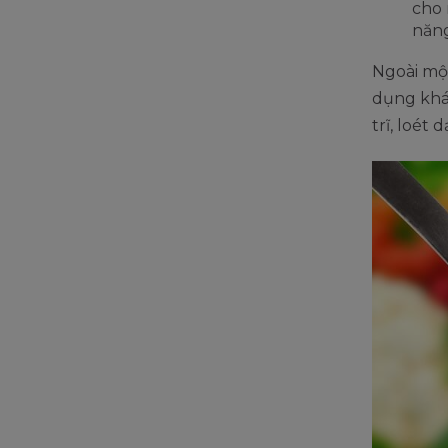
cho 
năng
Ngoài một
dụng khác
trĩ, loét 