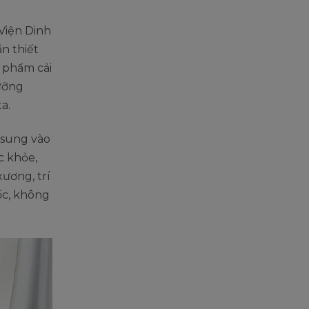
Viện Dinh
n thiết
 phẩm cải
ưỡng
a.
 sung vào
c khỏe,
ương, trí
ốc, không