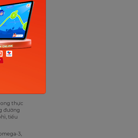
lại dành
m chức
hể của
 đời và
ng trên
chức
hát triển
ẩm như
uan trọng
trong thực
ng đường
hì, tiểu
 omega-3,