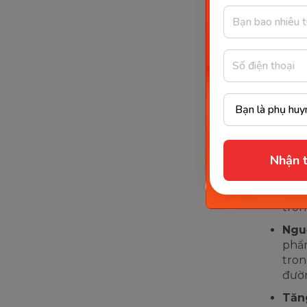
các bạn,
cho các b
Ngă
năng
bạn 
việc
toàn
Thúc
Nhận t
năng
và t
sắt,
tron
Ngu
phẩm
tron
đườ
Tăn