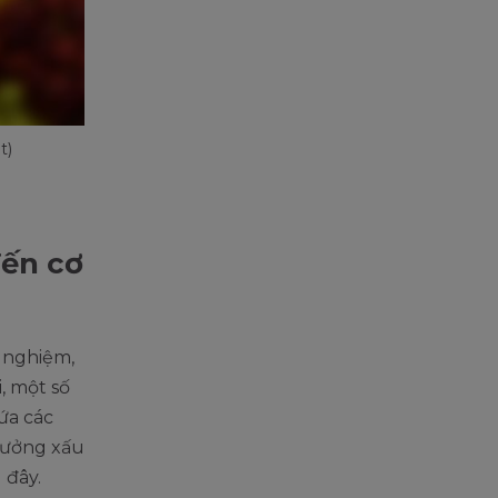
t)
ến cơ
 nghiệm,
, một số
ứa các
hưởng xấu
 đây.