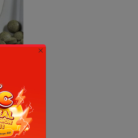
ối với
một vấn
i đáp cho