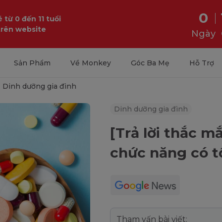
0
 từ 0 đến 11 tuổi
trên website
Ngày
Sản Phẩm
Về Monkey
Góc Ba Mẹ
Hỗ Trợ
Dinh dưỡng gia đình
Dinh dưỡng gia đình
[Trả lời thắc 
chức năng có t
Tham vấn bài viết: