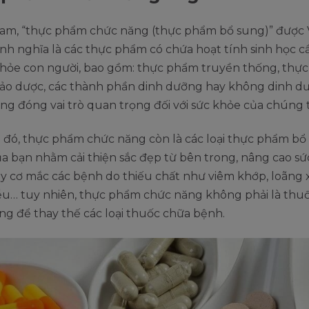
 Nam, “thực phẩm chức năng (thực phẩm bổ sung)” được 
h nghĩa là các thực phẩm có chứa hoạt tính sinh học cầ
khỏe con người, bao gồm: thực phẩm truyền thống, thực
thảo dược, các thành phần dinh dưỡng hay không dinh d
g đóng vai trò quan trọng đối với sức khỏe của chúng t
 đó, thực phẩm chức năng còn là các loại thực phẩm bổ
a bạn nhằm cải thiện sắc đẹp từ bên trong, nâng cao sứ
 cơ mắc các bệnh do thiếu chất như viêm khớp, loãng x
iễu… tuy nhiên, thực phẩm chức năng không phải là thu
ng để thay thế các loại thuốc chữa bệnh.