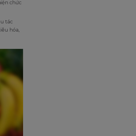
hiện chức
ều tác
iêu hóa,