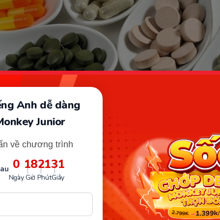
iếng Anh dễ dàng
Monkey Junior
Thực phẩm chức năng là gì?. (Ảnh: Sưu tầm Internet)
ấn về chương trình
về lợi ích thực phẩm chức năng đ
0
18
21
30
sau
ể
Ngày
Giờ
Phút
Giây
hực phẩm chức năng có tốt không?”
chắc hẳn đây là 
được nhiều người muốn đề cập đến ngay bây giờ. Để giả