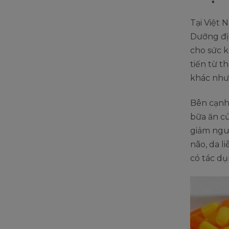
Tại Việt
Dưỡng địn
cho sức 
tiến từ 
khác nhưn
Bên cạnh
bữa ăn củ
giảm nguy
não, da l
có tác dụ