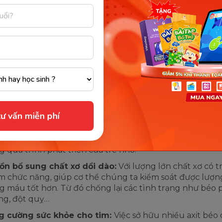
 sau đây là các công dụng phổ biến mà thực phẩm mang 
ạn tham khảo, cụ thể như sau:
n ngừa thiếu hụt dinh dưỡng:
Việc bổ sung thực phẩ
 kết hợp với chế độ ăn đa dạng thực phẩm sẽ giúp cơ t
đảm bảo được lượng dưỡng chất cần thiết. Thực tế, sự ra
 sử dụng chúng rộng rãi đã làm tỷ lệ thiếu hụt dinh dưỡ
 cầu giảm đi đáng kể.
 đẩy sự tăng trưởng và phát triển ở trẻ:
Thực phẩm 
ư vấn miễn phí
 thường cung cấp một số dưỡng chất cần thiết cho sự p
ăng trưởng ở bé. Các chất được tìm thấy trong thực ph
 kẽm, axit béo omega-3 và canxi là những dưỡng chất q
g quá trình phát triển của trẻ nhỏ.
ồn bổ sung chất xơ dồi dào:
Với lượng lớn chất xơ có 
 chức năng, giúp cơ thể chúng ta kiểm soát được lượ
g máu tốt hơn. Từ đó chống lại các tình trạng như béo p
ng, đột quỵ…
g cường sức khỏe cho tim:
Việc sở hữu nhiều axit béo