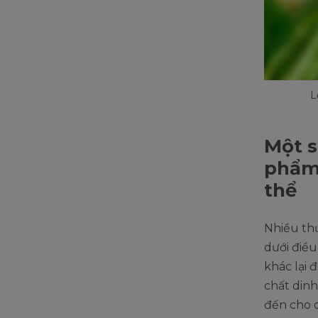
L
Một s
phẩm
thể
Nhiều th
dưới điều
khác lại 
chất din
đến cho c