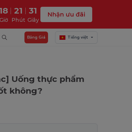
18
21
30
Nhận ưu đãi
Giờ
Phút
Giây
Bảng Giá
Tiếng việt
mắc] Uống thực phẩm
ốt không?