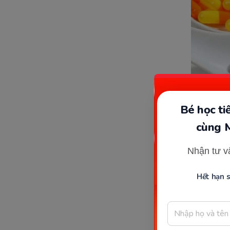
Bé học t
cùng 
Nhận tư v
Hiểu 
Hết hạn 
cơ th
“Dùng t
đề đang 