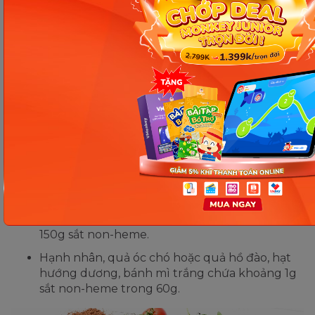
1,5 đến 2,4g sắt heme.
Sò với 75g cung cấp 2.1g sắt heme.
Cá mòi, đóng hộp (75g chứa 2g sắt heme).
Cá ngừ, cá trích, cá hồi hoặc cá thu (75g chứa
1.2g sắt heme).
Thịt gà hoặc thịt lợn (75g chứa 0.9g sắt heme).
Đậu nành, đậu lăng 100g chứa khoảng 4 - 6,5g
sắt heme).
Hạt/hạt bí ngô rang chín 60g chứa 4.7 g sắt
heme).
Đậu phụ, đậu xanh chứa khoảng 2g sắt trong
150g sắt non-heme.
Hạnh nhân, quả óc chó hoặc quả hồ đào, hạt
hướng dương, bánh mì trắng chứa khoảng 1g
sắt non-heme trong 60g.