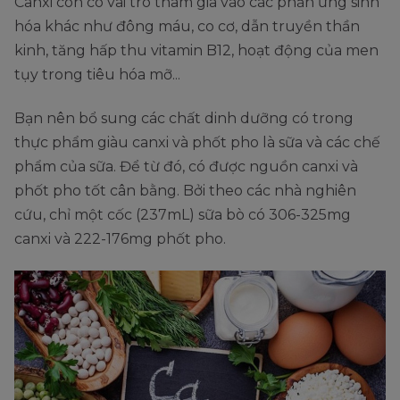
Canxi còn có vai trò tham gia vào các phản ứng sinh
hóa khác như đông máu, co cơ, dẫn truyền thần
kinh, tăng hấp thu vitamin B12, hoạt động của men
tụy trong tiêu hóa mỡ...
Bạn nên bổ sung các chất dinh dưỡng có trong
thực phẩm giàu canxi và phốt pho là sữa và các chế
phẩm của sữa. Để từ đó, có được nguồn canxi và
phốt pho tốt cân bằng. Bởi theo các nhà nghiên
cứu, chỉ một cốc (237mL) sữa bò có 306-325mg
canxi và 222-176mg phốt pho.