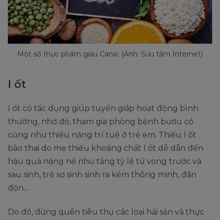
Một số thực phẩm giàu Canxi. (Ảnh: Sưu tầm Internet)
I ốt
I ốt có tác dụng giúp tuyến giáp hoạt động bình
thường, nhờ đó, tham gia phòng bệnh bướu cổ
cũng như thiểu năng trí tuệ ở trẻ em. Thiếu I ốt
bào thai do mẹ thiếu khoáng chất I ốt dễ dẫn đến
hậu quả nặng nề như tăng tỷ lệ tử vong trước và
sau sinh, trẻ sơ sinh sinh ra kém thông minh, đần
độn...
Do đó, đừng quên tiêu thụ các loại hải sản và thực