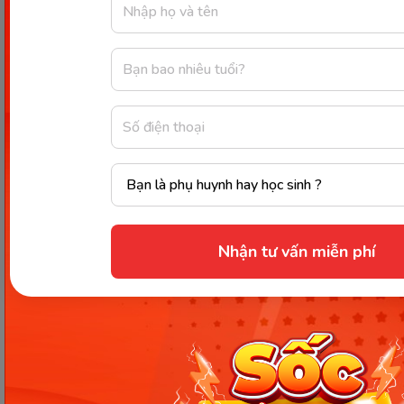
tuệ, tăng trưởng và phát triển ở trẻ nhỏ, tăng khả
năng mắc bệnh trong suốt cuộc đời, tăng các tai
biến sản khoa ở phụ nữ, đặc biệt là phụ nữ mang
thai.
Ở độ tuổi trưởng thành thì con người cần 90 mg sắt
mỗi ngày cho nam giới và 75 mg sắt mỗi ngày cho
phụ nữ. Chính vì vậy, đừng quên bổ sung sắt - một
trong các chất dinh dưỡng có trong thực phẩm từ
các nguồn:
Nhận tư vấn miễn phí
Các loại gan động vật (thịt lợn, thịt gà hoặc thịt
bò) là quán quân chứa sắt, bởi chỉ 75g gan
cung cấp từ 4,6 đến 13,4g sắt heme.
Hàu, chỉ 75g cung cấp từ 5,0 đến 6,3g sắt
heme.
Thịt cừu hoặc thịt bò, 75g thịt đỏ cung cấp từ