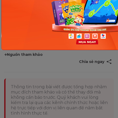
có được lời giải đáp cụ thể nhất cho thắc mắc
1 gói
ngũ cốc dinh dưỡng bao nhiêu calo
và những
lưu ý cần nhớ trong quá trình sử dụng. Bạn hãy kết
hợp ngũ cốc trong thực đơn ăn uống hàng ngày
một cách khoa học để có một cơ thể khỏe mạnh
nhé!
Nguồn tham khảo
Chia sẻ ngay
Thông tin trong bài viết được tổng hợp nhằm
mục đích tham khảo và có thể thay đổi mà
không cần báo trước. Quý khách vui lòng
kiểm tra lại qua các kênh chính thức hoặc liên
hệ trực tiếp với đơn vị liên quan để nắm bắt
tình hình thực tế.