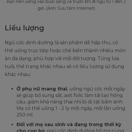
Bạn nên uống vào buổi sáng và trước khi đi ngủ từ 1 đến 2
giờ. (Ảnh: Sưu tầm Internet)
Liều lượng
Ngũ cốc dinh dưỡng là sản phẩm dễ hấp thu, có
thể uống trực tiếp hoặc chế biến thành nhiều món
ăn đa dạng, phù hợp với mỗi đối tượng. Từng lứa
tuổi, thể trạng khác nhau sẽ có liều lượng sử dụng
khác nhau:
Ở phụ nữ mang thai
, uống ngũ cốc mỗi ngày
sẽ giúp bổ sung sắt, axit folic làm tái tạo hồng
cầu, giảm khả năng thai nhi bị dị tật bẩm sinh.
Mẹ có thể uống 1 - 2 ly mỗi ngày, mỗi lần uống
250 ml.
Đối với mẹ sau sinh và đang trong thời kỳ
cho con bú
, ngũ cốc dinh dưỡng hỗ trợ cung