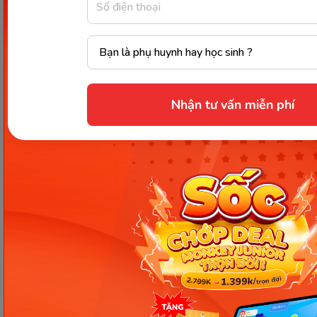
uống quá nhiều ngũ cốc tinh chế sẽ khiến cơ thể
tích tụ đường làm ảnh hưởng đến những vấn đề
khác về sức khỏe như đau thắt vùng bụng, chướng
bụng, tăng nồng độ axit dạ dày. Chính vì vậy, bệnh
nhân tiểu đường cần hạn chế uống ngũ cốc dạng
Nhận tư vấn miễn phí
có thêm đường và sữa bột.
Ăn ngũ cốc một cách không kiểm soát
còn khiến
bạn bị lão hóa sớm, tăng nguy cơ mắc bệnh viêm
khớp. Bên cạnh đó, nếu bạn ăn ngũ cốc nguyên
hạt không điều độ, không cho chúng thời gian tiêu
hóa thì sẽ dễ mắc bệnh mãn tính hoặc làm trầm
trọng thêm hội chứng ruột kích thích.
Ngũ cốc là thực phẩm rất tốt cho sức khỏe nói
chung và người đang trong chế độ giảm cân nói
riêng. Mong rằng những thông tin trên đã giúp bạn