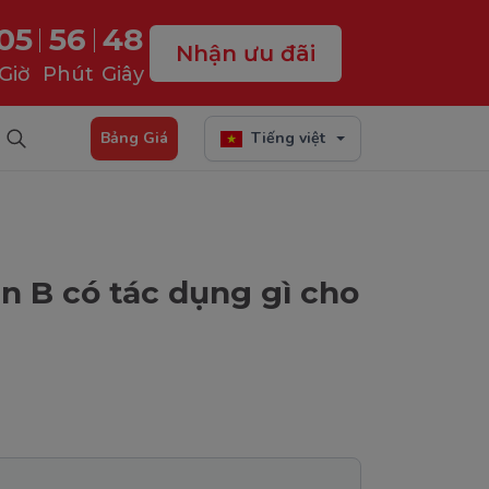
05
56
47
Nhận ưu đãi
Giờ
Phút
Giây
Bảng Giá
Tiếng việt
n B có tác dụng gì cho