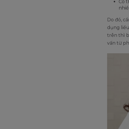
Có t
nhi
Do đó, cầ
dụng liều
trên thì 
vấn từ ph