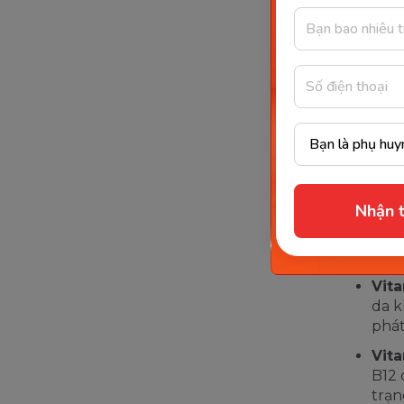
Vita
thúc
ngăn
lão 
Vita
lỗ c
trò 
trẻ 
Nhận t
Vit
cung
cho 
Vita
da k
phát
Vita
B12 
trạn