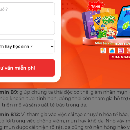
min B2:
Có tác dụng duy trì hàm lượng Collagen có tro
 đẩy quá trình phát triển các mô tế bào, làm giảm chất
 ngừa mụn trứng cá, giúp da căng bóng và làm chậm q
hóa hiệu quả.
min B3:
làm giảm nám, tàn nhang, giảm bã nhờn trên da
hân lông và làm cải thiện sắc tố da. Đặc biệt, vitamin B3 c
quan trọng trong việc tránh da lão hóa sớm hay có thể nó
hóa làn da.
ư vấn miễn phí
amin B7:
đóng vai trò quan trọng trong quá trình trao đổ
 cấp carbohydrate, chất béo và protein giúp duy trì sứ
làn da, tóc hay móng tay của chúng ta.
min B9:
giúp chúng ta thải độc cơ thể, giảm nhân mụn, 
hỏe khoắn, tươi tỉnh hơn, đồng thời còn tham gia hỗ trợ
 triển mô và sản xuất tế bào trong da.
min B12:
Vì tham gia vào việc cải tạo chuyển hóa tế bào,
có lợi trong việc chống viêm, mụn hay khô da. Nhờ vậy m
g mụn được cải thiện rõ rệt, da cũng trở nên hồng hào 