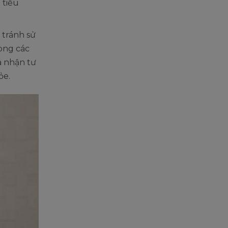
 tiểu
 tránh sử
rong các
à nhận tư
ỏe.