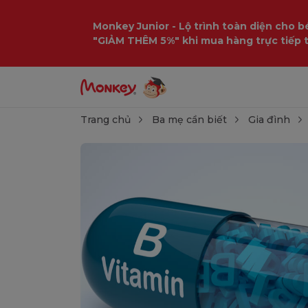
Monkey Junior - Lộ trình toàn diện cho bé
"GIẢM THÊM 5%" khi mua hàng trực tiếp 
Trang chủ
Ba mẹ cần biết
Gia đình