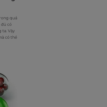
 trong quá
y đủ có
 ta. Vậy
 mà có thể