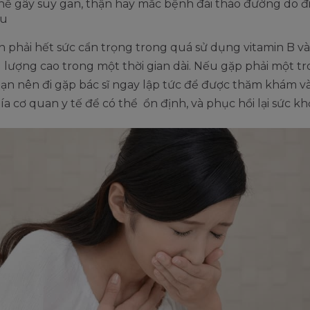
hể gây suy gan, thận hay mắc bệnh đái tháo đường do đi
ều
n phải hết sức cẩn trọng trong quá sử dụng vitamin B và
 lượng cao trong một thời gian dài. Nếu gặp phải một t
bạn nên đi gặp bác sĩ ngay lập tức để được thăm khám v
ía cơ quan y tế để có thể ổn định, và phục hồi lại sức kh