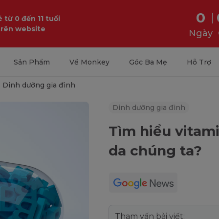
0
 từ 0 đến 11 tuổi
trên website
Ngày
Sản Phẩm
Về Monkey
Góc Ba Mẹ
Hỗ Trợ
Dinh dưỡng gia đình
Dinh dưỡng gia đình
Tìm hiểu vitami
da chúng ta?
Tham vấn bài viết: