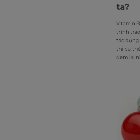
ta?
Vitamin B
trình tra
tác dụn
thì cụ th
đem lại n