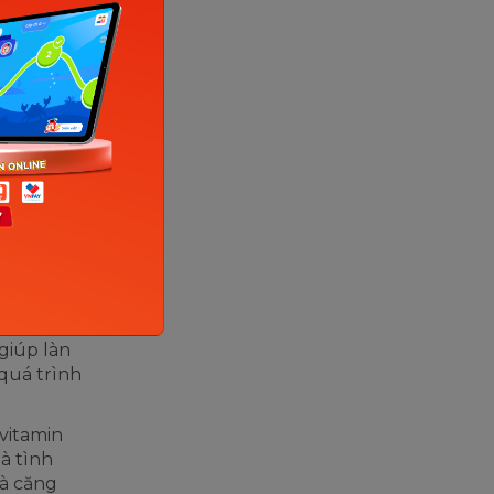
ng da,
 nhờn
uá trình
, thu nhỏ
òn có vai
i là làm
i chất,
c khỏe
giúp làn
 quá trình
 vitamin
à tình
và căng