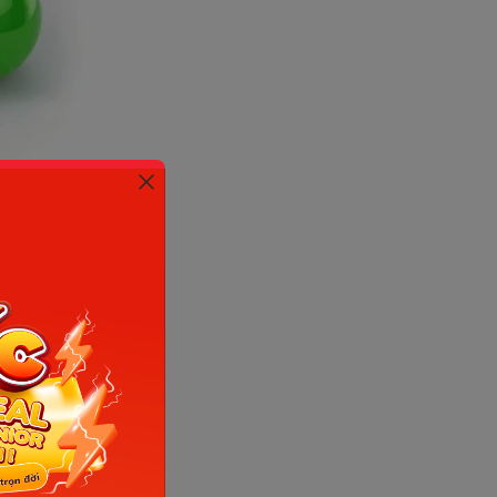
ternet)
B12 và
ăng cụ thể
loại bỏ
c bổ sung
 dần được
 giúp ta