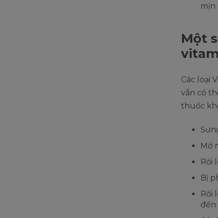
mịn 
Một s
vitam
Các loại 
vẫn có th
thuốc kh
Sưng
Mờ mắ
Rối 
Bị p
Rối 
đến 