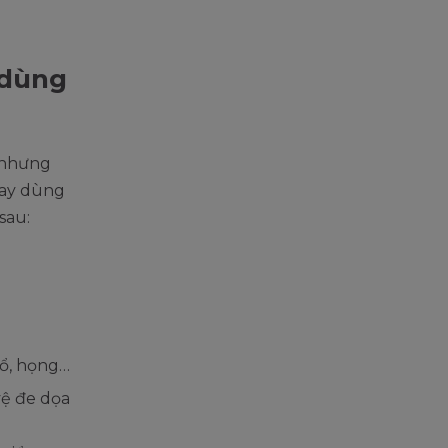
 dùng
p nhưng
hay dùng
sau:
cổ, họng…
vệ đe dọa