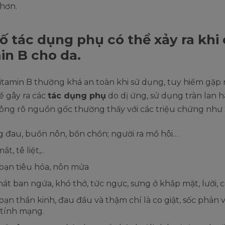
hơn.
ố tác dụng phụ có thể xảy ra khi
in B cho da.
Vitamin B thường khá an toàn khi sử dụng, tuy hiếm gặ
ể gây ra các
tác dụng phụ
do dị ứng, sử dụng tràn lan 
ông rõ nguồn gốc thường thấy với các triệu chứng như 
 đau, buồn nôn, bồn chồn; người ra mồ hôi…
t, tê liệt,..
loạn tiêu hóa, nôn mửa
hát ban ngứa, khó thở, tức ngực, sưng ở khắp mặt, lưỡi, 
loạn thần kinh, đau đầu và thậm chí là co giật, sốc phản 
tính mạng.