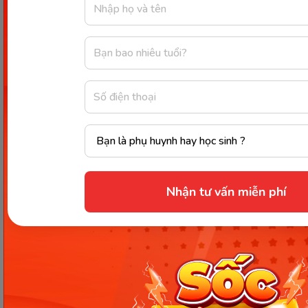
Bạn có thể viết một bức thư tay, hát một bài
hát, nấu một bữa ăn cho mẹ,...
Thẻ quà tặng:
Thẻ quà tặng sẽ giúp mẹ tự do
lựa chọn món quà mà mình yêu thích. Bạn có
thể tặng mẹ thẻ quà tặng của các cửa hàng
thời trang, mỹ phẩm, spa,...
Đóng góp vào quỹ từ thiện:
Bạn cũng có thể
tặng mẹ món quà là đóng góp vào quỹ từ
thiện. Món quà này thể hiện tấm lòng nhân ái
và yêu thương của bạn đối với mẹ.
Thời gian bên mẹ:
Thời gian bên mẹ là món
Nhận tư vấn miễn phí
quà quý giá nhất mà bạn có thể dành tặng.
Hãy dành thời gian ở bên mẹ, trò chuyện, tâm
sự,... để thể hiện tình yêu thương và sự quan
tâm của bạn.