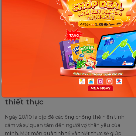
Gợi ý quà 20/10 cho mẹ chân thành, ý nghĩa. (Ảnh: Sưu tầm
Internet)
Gợi ý quà 20/10 cho vợ tinh tế và
thiết thực
Ngày 20/10 là dịp để các ông chồng thể hiện tình
cảm và sự quan tâm đến người vợ thân yêu của
mình. Một món quà tinh tế và thiết thực sẽ giúp