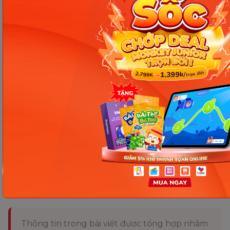
Chương 4: Dạy con biết nhẫn nại.
Chương 5: Dạy con sống có trách nhiệm.
Chương 6: Dạy con trưởng thành.
Chương 7: Dạy con quan tâm đến người khác.
Trên đây là Top
sách phương pháp Shichida -
Dạy
con thông minh kiểu Nhật nhận được nhiều phản
hồi tích cực từ các bậc phụ huynh trên toàn thế
giới. Thông qua phương pháp trên, cha mẹ có thể
thấu hiểu và giáo dục con thành người tài. Tuy
nhiên, trong quá trình giáo dục, cha mẹ hạn chế để
cảm xúc cá nhân xen lẫn dẫn đến mất bình tĩnh.
Chia sẻ ngay
Thông tin trong bài viết được tổng hợp nhằm