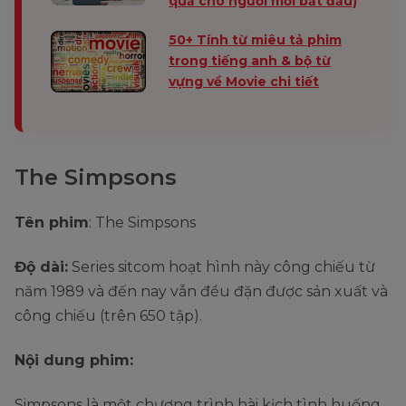
quả cho người mới bắt đầu)
50+ Tính từ miêu tả phim
trong tiếng anh & bộ từ
vựng về Movie chi tiết
The Simpsons
Tên phim
: The Simpsons
Độ dài:
Series sitcom hoạt hình này công chiếu từ
năm 1989 và đến nay vẫn đều đặn được sản xuất và
công chiếu (trên 650 tập).
Nội dung phim:
Simpsons là một chương trình hài kịch tình huống