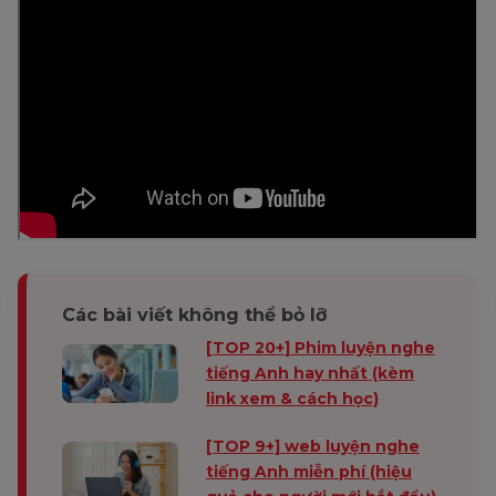
Các bài viết không thể bỏ lỡ
[TOP 20+] Phim luyện nghe
tiếng Anh hay nhất (kèm
link xem & cách học)
[TOP 9+] web luyện nghe
tiếng Anh miễn phí (hiệu