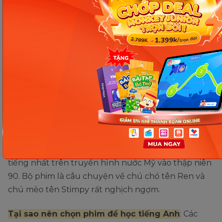
Luyện nghe tiếng Anh với Ren &
Stimpy (1991-1996)
Tên phim:
Ren & Stimpy
Độ dài:
Phim gồm 5 phần với 93 tập
Nội dung phim:
Đây là một trong những bộ sitcom hoạt hình nổi
tiếng nhất trên truyền hình nước Mỹ vào thập niên
90. Bộ phim là câu chuyện về chú chó tên Ren và
chú mèo tên Stimpy rất nghịch ngợm.
Tại sao nên chọn phim để học tiếng Anh
: Các