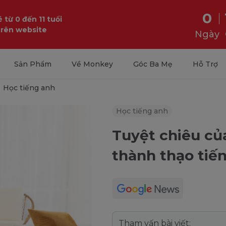
0
 từ 0 đến 11 tuổi
trên website
Ngày
Sản Phẩm
Về Monkey
Góc Ba Mẹ
Hỗ Trợ
Học tiếng anh
Học tiếng anh
Tuyệt chiêu củ
thành thạo tiế
Tham vấn bài viết: