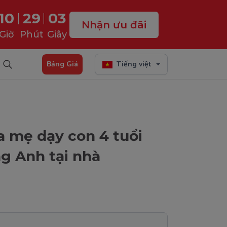
10
29
02
Nhận ưu đãi
Giờ
Phút
Giây
Bảng Giá
Tiếng việt
a mẹ dạy con 4 tuổi
ng Anh tại nhà