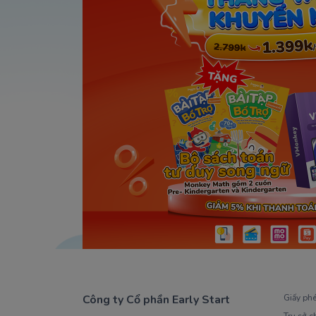
Công ty Cổ phần Early Start
Giấy ph
Trụ sở c