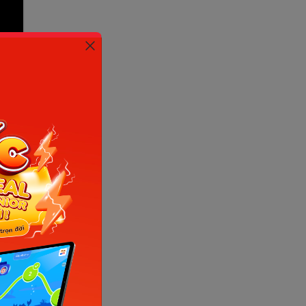
ựng, chinh
 đặt điện
àn hình.
ách phát
 những
ẹ và