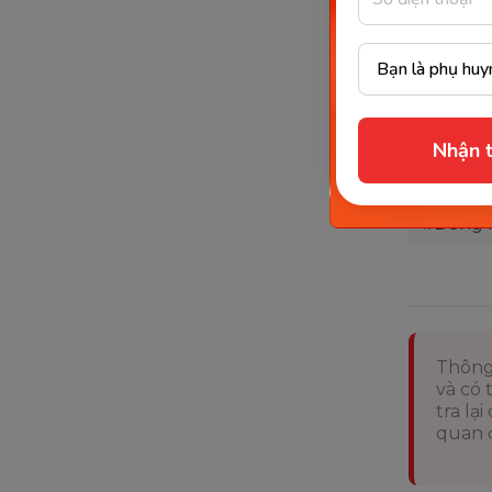
Sau kết q
chương t
pháp học 
chương tr
hành trìn
Nhận t
#Monke
#Đồng 
Thông
và có 
tra lạ
quan đ