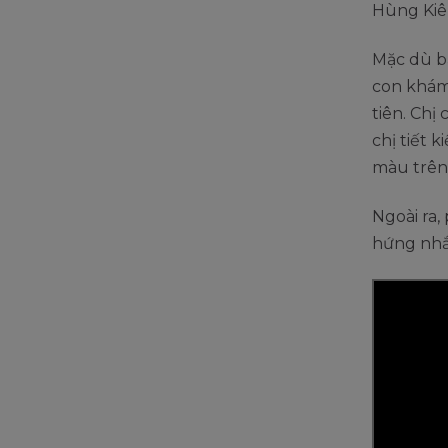
Hùng Kiên
Mặc dù b
con khám
tiên. Chị
chị tiết 
màu trên 
Ngoài ra,
hứng nhắc