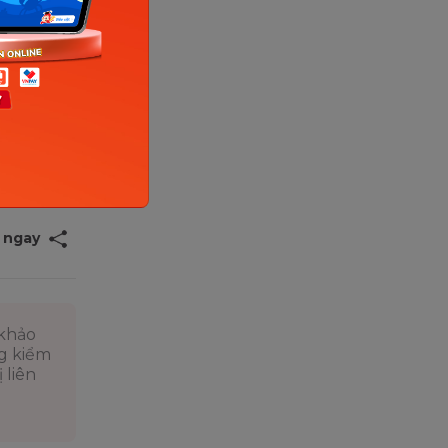
ẻ về
về phương
ua
hơn trong
 ngay
 khảo
ng kiểm
 liên