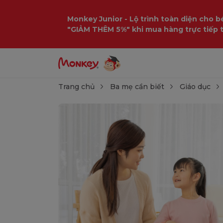
Monkey Junior - Lộ trình toàn diện cho bé
"GIẢM THÊM 5%" khi mua hàng trực tiếp 
Trang chủ
Ba mẹ cần biết
Giáo dục