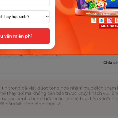
uả thay đổi bất ngờ của con, mẹ bé Hùng Kiên đã chia s
rình lên mạng xã hội và nhận được nhiều sự quan tâm 
tiếng Anh tại nhà vô cùng hữu ích, chị cũng hy vọng q
ình Monkey Stories, các bậc phụ huynh khác sẽ tự tin 
h tự dạy con tiếng Anh.
ư vấn miễn phí
y Junior
#Monkey Stories
hành cùng con học Monkey
Chia sẻ
 tin trong bài viết được tổng hợp nhằm mục đích tham
thể thay đổi mà không cần báo trước. Quý khách vui lò
i qua các kênh chính thức hoặc liên hệ trực tiếp với đơn vị
ể nắm bắt tình hình thực tế.