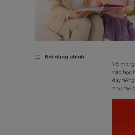
Nội dung chính
Với mong 
việc học 
dạy tiếng
như mẹ củ