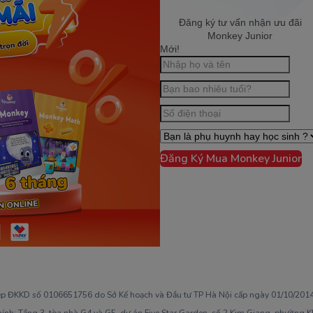
Đăng ký tư vấn nhận ưu đãi
Monkey Junior
Mới!
Đăng Ký Mua Monkey Junior
ép ĐKKD số 0106651756 do Sở Kế hoạch và Đầu tư TP Hà Nội cấp ngày 01/10/2014,
hính: Tầng 3, tòa nhà G4 và G5, dự án Five Star Garden, số 2 Kim Giang, phường 