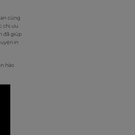
gian cùng
c chị ưu
n đã giúp
ruyện in
on hào