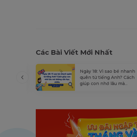
Các Bài Viết Mới Nhất
 thịnh nộ
Ngày 18: Vì sao bé nhanh
Kỷ luật
quên từ tiếng Anh? Cách
giúp con nhớ lâu mà
không cần học nhiều