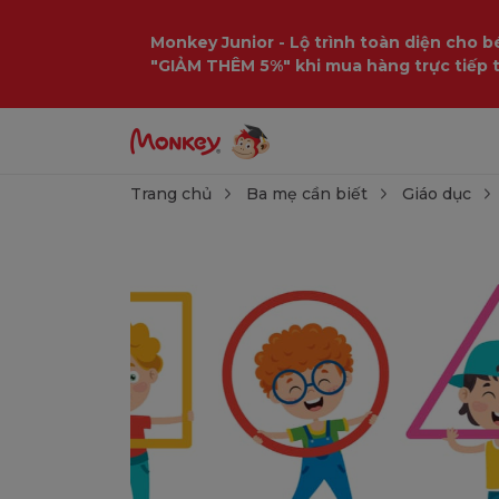
Monkey Junior - Lộ trình toàn diện cho bé
"GIẢM THÊM 5%" khi mua hàng trực tiếp 
Trang chủ
Ba mẹ cần biết
Giáo dục