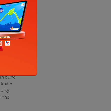
duy
 bắt đầu
tập
duy hình
 vận dụng
à khám
ều kỹ
i nhớ