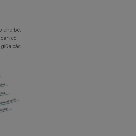
o cho bé.
toán có
 giữa các