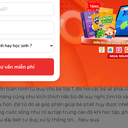
uan trọng của việc học toán tư 
học lớp 1
i mầm non thì các bé có thẻ vừa chơi vừa học, nhưng đã
 thì bố mẹ nên rèn luyện cho bé kỹ năng chủ động học 
úc. Cũng như việc cho bé làm quen với bộ môn toán tư 
 từ sớm sẽ mang đến những lợi ích vượt trội như:
ư vấn miễn phí
ợ kích thước phát triển não bộ
ôn toán hình tư duy cho bé lớp 1, đòi hỏi các bé sẽ phải
năng cũng như kích thích não bộ để suy nghĩ, tìm tòi v
u hơn. Để từ đó sẽ góp phần giúp bé phát huy được nhi
g cuộc sống như có sự tập trung cao độ khi học tập, gh
 dài, biết tư duy, xử lý thông tin…. hiệu quả.