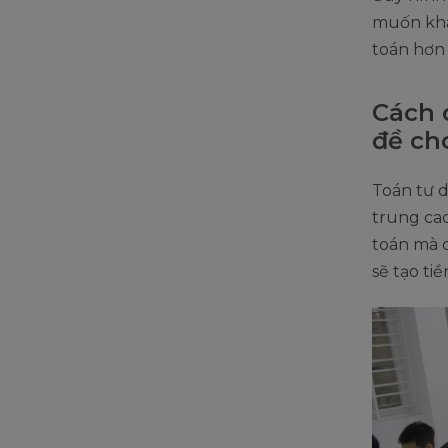
muốn khá
toán hơn 
Cách 
đề ch
Toán tư d
trung cao
toán mà 
sẽ tạo ti