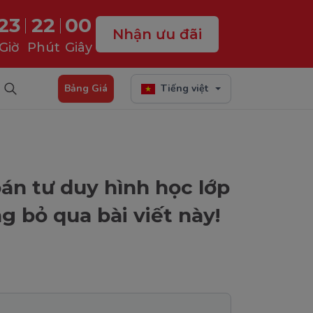
23
21
59
Nhận ưu đãi
Giờ
Phút
Giây
Bảng Giá
Tiếng việt
án tư duy hình học lớp
g bỏ qua bài viết này!