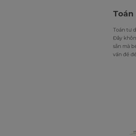
Toán 
Toán tư 
Đây khôn
sẵn mà bé
vấn đề để