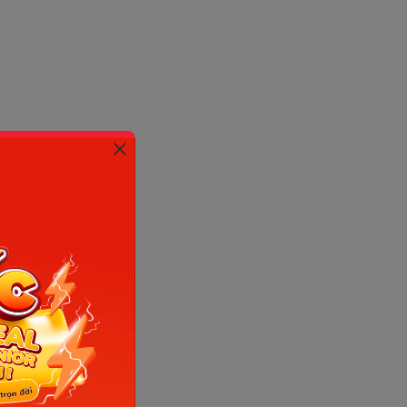
Hoc247)
n dụng
ộ của bé
rên trường
m học