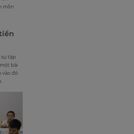
ch môn
tiền
 sự tập
 một bài
 vào đó
.