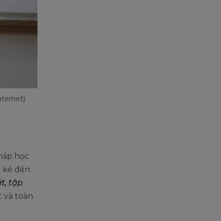
nternet)
háp học
i kể đến
t, tập
t và toàn