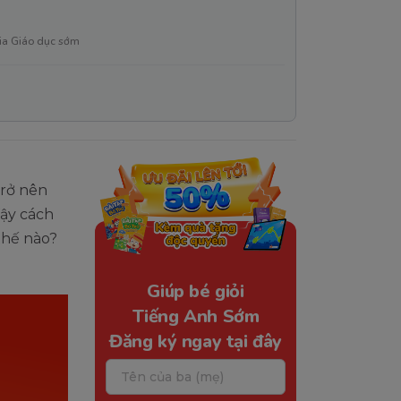
ia Giáo dục sớm
rở nên
ậy cách
thế nào?
Giúp bé giỏi
Tiếng Anh Sớm
Đăng ký ngay tại đây