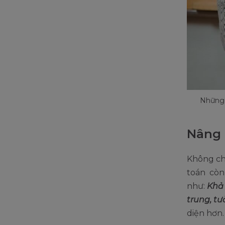
Những l
Nâng 
Không ch
toán còn
như:
Khả 
trung, tư
diện hơn.