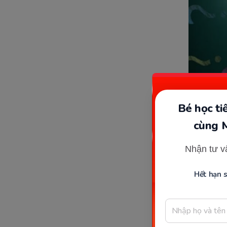
Bé học t
cùng 
Phương phá
Nhận tư v
Hết hạn 
Những
Super
Hiện nay