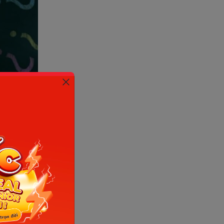
nh: Sưu tầm
 dụng