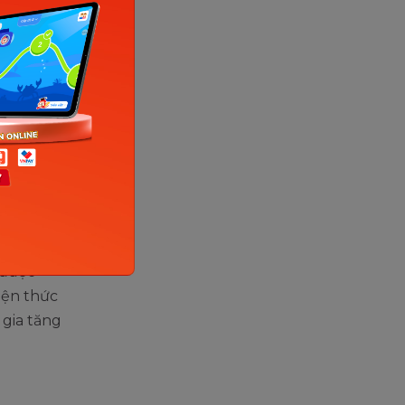
này tương
riển toàn
duy
triển của
 xúc với
hát triển
 được
iện thức
 gia tăng