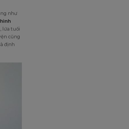
cũng như
 hình
 lứa tuổi
uyện cũng
và định