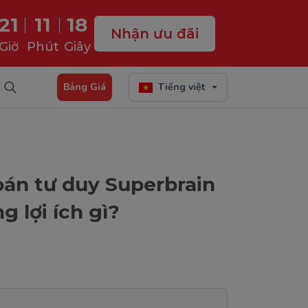
21
11
17
Nhận ưu đãi
Giờ
Phút
Giây
Bảng Giá
Tiếng việt
oán tư duy Superbrain
 lợi ích gì?