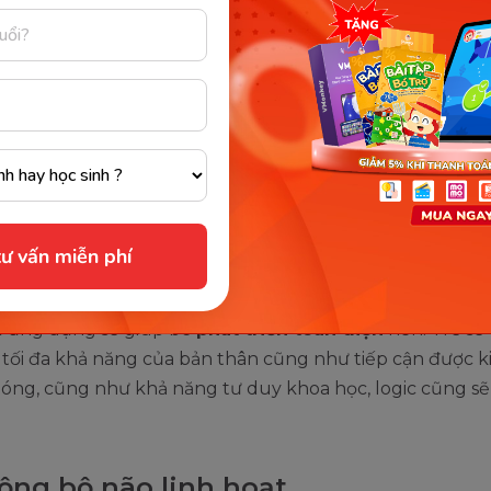
ng phương pháp học toán tư duy. Bởi lẽ, cách thức học 
ạ nhưng cũng rất hữu ích và mang đến cho trẻ sự phát t
. Cùng Monkey điểm qua những lợi ích mà học toán tư 
n mang lại ngay dưới đây.
cao khả năng Logic
được tiếp xúc từ sớm với toán tư duy sẽ gia tăng sự phát 
ư vấn miễn phí
c biệt trong độ tuổi từ 4 - 14 tuổi. Việc cho trẻ được tiếp
áp học tập hiện đại, mới lạ và đã được nhiều quốc gia p
 ứng dụng sẽ giúp bé
phát triển toàn diện
hơn. Trẻ sẽ
tối đa khả năng của bản thân cũng như tiếp cận được k
óng, cũng như khả năng tư duy khoa học, logic cũng sẽ
ộng bộ não linh hoạt