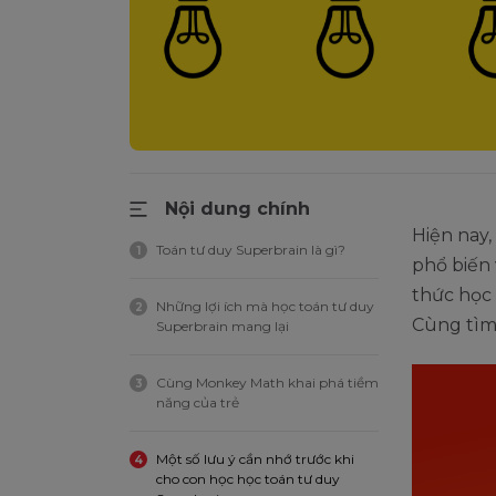
Nội dung chính
Hiện nay
Toán tư duy Superbrain là gì?
1
phổ biến
thức học
Những lợi ích mà học toán tư duy
2
Cùng tìm 
Superbrain mang lại
Cùng Monkey Math khai phá tiềm
3
năng của trẻ
Một số lưu ý cần nhớ trước khi
4
cho con học học toán tư duy