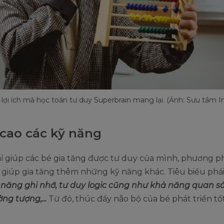
ợi ích mà học toán tư duy Superbrain mang lại. (Ảnh: Sưu tầm I
cao các kỹ năng
ỉ giúp các bé gia tăng được tư duy của mình, phương p
 giúp gia tăng thêm những kỹ năng khác. Tiêu biểu phả
năng ghi nhớ, tư duy logic cũng như khả năng quan sá
ởng tượng,...
Từ đó, thúc đẩy não bộ của bé phát triển tố