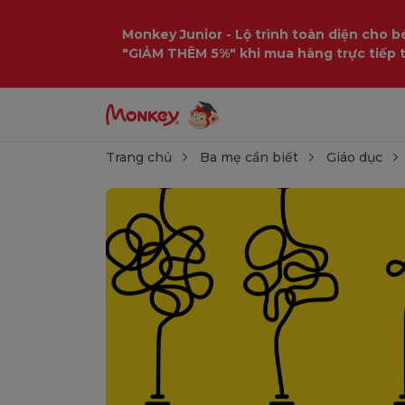
Monkey Junior - Lộ trình toàn diện cho bé
"GIẢM THÊM 5%" khi mua hàng trực tiếp 
Trang chủ
Ba mẹ cần biết
Giáo dục