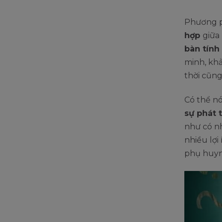
Phương p
hợp
giữa
bàn tính
minh, khả
thời cũng
Có thể n
sự phát t
như có n
nhiều lợ
phụ huyn