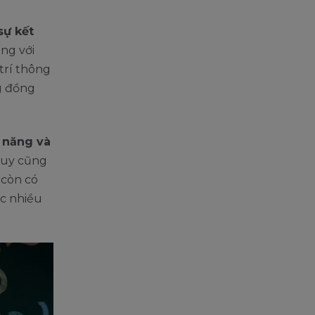
sự kết
ng với
trí thông
ng đồng
 năng và
 duy cũng
 còn có
ợc nhiều