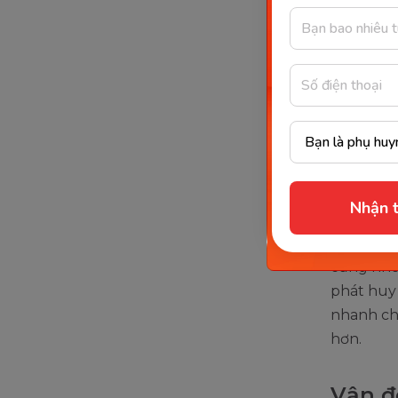
thành cô
đối mới l
diện hơn
Superbrai
Nâng 
Việc trẻ 
Nhận t
não bộ, đặ
phương ph
cũng như
phát huy 
nhanh ch
hơn.
Vận đ