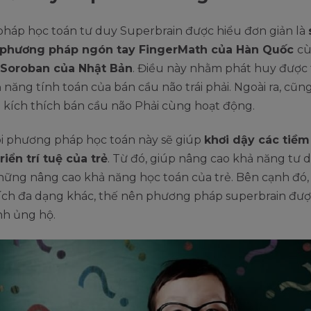
háp học toán tư duy Superbrain được hiểu đơn giản là
phương pháp ngón tay FingerMath của Hàn Quốc
cù
 Soroban của Nhật Bản
. Điều này nhằm phát huy được 
 năng tính toán của bán cầu não trái phải. Ngoài ra, cũ
 kích thích bán cầu não Phải cùng hoạt động.
ói phương pháp học toán này sẽ giúp
khơi dậy các tiềm
riển trí tuệ của trẻ
. Từ đó, giúp nâng cao khả năng tư
hững nâng cao khả năng học toán của trẻ. Bên cạnh đó,
i ích đa dạng khác, thế nên phương pháp superbrain đư
h ủng hộ.