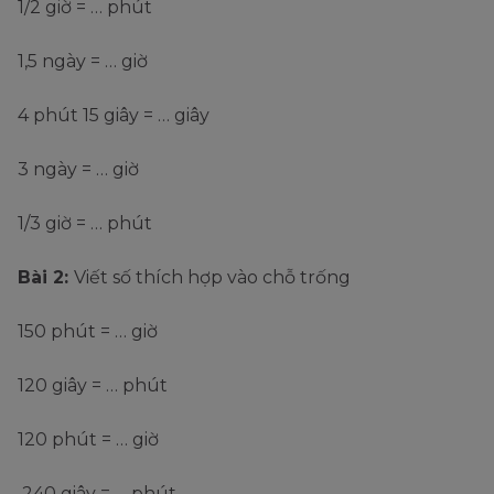
1/2 giờ = … phút
1,5 ngày = … giờ
4 phút 15 giây = … giây
3 ngày = … giờ
1/3 giờ = … phút
Bài 2:
Viết số thích hợp vào chỗ trống
150 phút = … giờ
120 giây = … phút
120 phút = … giờ
240 giây = … phút