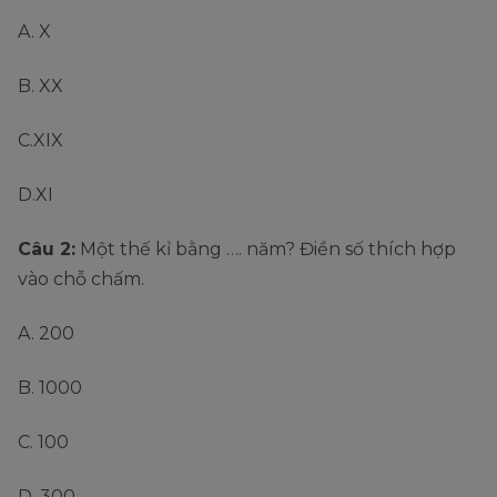
A. X
B. XX
C.XIX
D.XI
Câu 2:
Một thế kỉ bằng …. năm? Điền số thích hợp
vào chỗ chấm.
A. 200
B. 1000
C. 100
D. 300