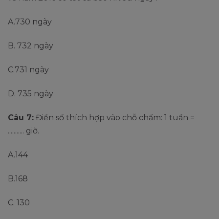
A.730 ngày
B. 732 ngày
C.731 ngày
D. 735 ngày
Câu 7:
Điền số thích hợp vào chỗ chấm: 1 tuần =
........... giờ.
A.144
B.168
C. 130