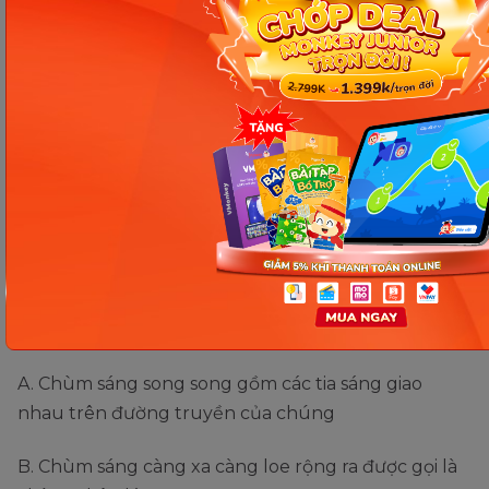
ánh sáng từ A-Z
Giải đáp một số câu hỏi về
chùm sáng
Bạn có tự tin rằng mình đã nắm vững hết kiến thức
cơ bản về bài học này chưa? Hãy cùng Monkey bắt
đầu với những bài tập liên quan đến sự truyền của
ánh sáng nhé.
Câu 1:
Chọn câu đúng
A. Chùm sáng song song gồm các tia sáng giao
nhau trên đường truyền của chúng
B. Chùm sáng càng xa càng loe rộng ra được gọi là