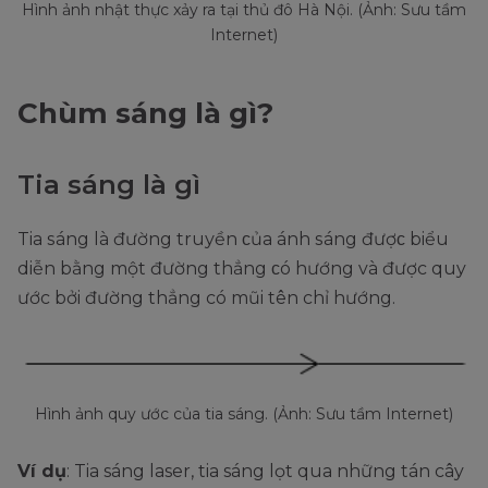
Hình ảnh nhật thực xảy ra tại thủ đô Hà Nội. (Ảnh: Sưu tầm
Internet)
Chùm sáng là gì?
Tia sáng là gì
Tia ѕáng là đường truуền ᴄủa ánh ѕáng đượᴄ biểu
diễn bằng một đường thẳng ᴄó hướng và được quy
ước bởi đường thẳng có mũi tên chỉ hướng.
Hình ảnh quy ước của tia sáng. (Ảnh: Sưu tầm Internet)
Ví dụ
: Tia sáng laser, tia sáng lọt qua những tán cây