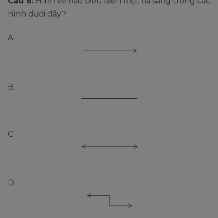
Câu 6:
Hình vẽ nào biểu diễn một tia sáng trong các
hình dưới đây?
A.
B.
C.
D.