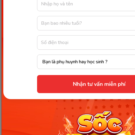
Ứng dụng của chùm sáng hội tụ: chùm sáng đi
song song đi qua gương cầu lõm thì chùm
phản xạ là chùm hội tụ như: kính hiển vi điện
tử, tia laser, kính lúp,...
Nhận tư vấn miễn phí
Hình ảnh dùng thấu kính hội tụ đốt cháy lá khô. (Ảnh: Sưu
tầm Internet)
Xem thêm
:
Ánh sáng là gì? Tìm hiểu kiến thức về