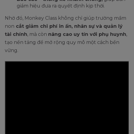
giám hiệu đưa ra quyết định kịp thời.
Nhờ đó, Monkey Class không chỉ giúp trường mầm
non
cắt giảm chi phí in ấn, nhân sự và quản lý
tài chính
, mà còn
nâng cao uy tín với phụ huynh
,
tạo nền tảng để mở rộng quy mô một cách bền
vững.