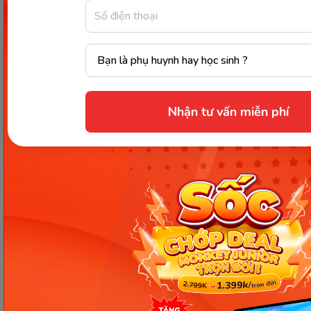
Việc tính toán và chuẩn bị kỹ lưỡng
chi phí xây
dựng trường mầm non
không chỉ giúp nhà đầu tư
chủ động nguồn vốn mà còn đảm bảo cơ sở hoạt
động bền vững, lâu dài. Hy vọng với những thông
tin trên, bạn sẽ có định hướng phù hợp để hiện
thực hóa kế hoạch mở trường mầm non thành
Nhận tư vấn miễn phí
công.
Chia sẻ ngay
Thông tin trong bài viết được tổng hợp nhằm
mục đích tham khảo và có thể thay đổi mà
không cần báo trước. Quý khách vui lòng
kiểm tra lại qua các kênh chính thức hoặc liên
hệ trực tiếp với đơn vị liên quan để nắm bắt
tình hình thực tế.