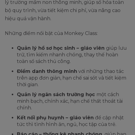
minh bạch sổ sách, kiểm tra
lý trường mầm non thông minh, giúp số hóa toàn
thoát hoặc đầu tư
định kỳ, thuê kế toán
bộ quy trình, vừa tiết kiệm chi phí, vừa nâng cao
sai
chuyên nghiệp
hiệu quả vận hành.
Những điểm nổi bật của Monkey Class:
Quản lý hồ sơ học sinh – giáo viên
giúp lưu
trữ, tìm kiếm nhanh chóng, thay thế hoàn
toàn sổ sách thủ công.
Điểm danh thông minh
với những thao tác
trên app đơn giản, hạn chế sai sót và tiết kiệm
thời gian.
Quản lý ngân sách trường học
một cách
minh bạch, chính xác, hạn chế thất thoát tài
chính.
Kết nối phụ huynh – giáo viên
để cập nhật
tức thì tình hình ăn, ngủ, học tập của trẻ.
Báo cáo – thống kê nhanh chóng,
giúp ban