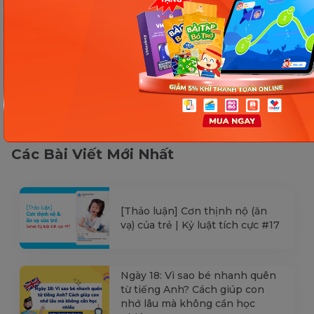
Các Bài Viết Mới Nhất
[Thảo luận] Cơn thịnh nộ (ăn
vạ) của trẻ | Kỷ luật tích cực #17
Ngày 18: Vì sao bé nhanh quên
từ tiếng Anh? Cách giúp con
nhớ lâu mà không cần học