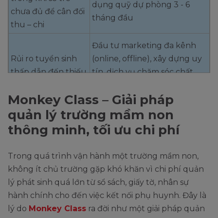
dụng quỹ dự phòng 3 - 6
chưa đủ để cân đối
tháng đầu
thu – chi
Đầu tư marketing đa kênh
Rủi ro tuyển sinh
(online, offline), xây dựng uy
thấp dẫn đến thiếu
tín, dịch vụ chăm sóc chất
nguồn thu
lượng để giữ chân phụ
Monkey Class – Giải pháp
huynh
quản lý trường mầm non
Thường xuyên cập nhật quy
Thay đổi chính
thông minh, tối ưu chi phí
định của Bộ GD&ĐT, chủ
sách pháp lý gây
động thiết kế trường theo
phát sinh chi phí cải
Trong quá trình vận hành một trường mầm non,
tiêu chuẩn cao hơn mức tối
tạo, bổ sung
không ít chủ trường gặp khó khăn vì chi phí quản
thiểu
lý phát sinh quá lớn từ sổ sách, giấy tờ, nhân sự
Áp dụng
phần mềm quản lý
hành chính cho đến việc kết nối phụ huynh. Đây là
Quản lý tài chính
thu – chi trường mầm non
,
lý do
Monkey Class
ra đời như một giải pháp quản
kém dẫn đến thất