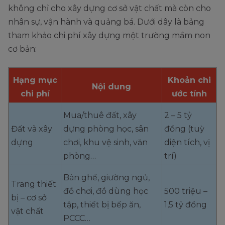
không chỉ cho xây dựng cơ sở vật chất mà còn cho
nhân sự, vận hành và quảng bá. Dưới dây là bảng
tham khảo chi phí xây dựng một trường mầm non
cơ bản:
Hạng mục
Khoản chi
Nội dung
chi phí
ước tính
Mua/thuê đất, xây
2 – 5 tỷ
Đất và xây
dựng phòng học, sân
đồng (tuỳ
dựng
chơi, khu vệ sinh, văn
diện tích, vị
phòng…
trí)
Bàn ghế, giường ngủ,
Trang thiết
đồ chơi, đồ dùng học
500 triệu –
bị – cơ sở
tập, thiết bị bếp ăn,
1,5 tỷ đồng
vật chất
PCCC…