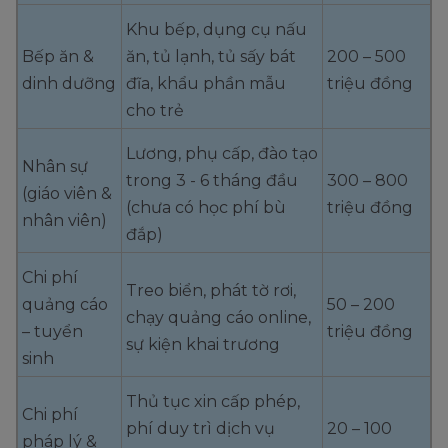
Khu bếp, dụng cụ nấu
Bếp ăn &
ăn, tủ lạnh, tủ sấy bát
200 – 500
dinh dưỡng
đĩa, khẩu phần mẫu
triệu đồng
cho trẻ
Lương, phụ cấp, đào tạo
Nhân sự
trong 3 - 6 tháng đầu
300 – 800
(giáo viên &
(chưa có học phí bù
triệu đồng
nhân viên)
đắp)
Chi phí
Treo biển, phát tờ rơi,
quảng cáo
50 – 200
chạy quảng cáo online,
– tuyển
triệu đồng
sự kiện khai trương
sinh
Thủ tục xin cấp phép,
Chi phí
phí duy trì dịch vụ
20 – 100
pháp lý &