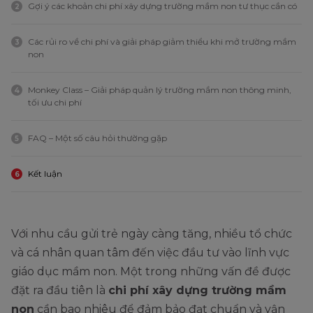
Gợi ý các khoản chi phí xây dựng trường mầm non tư thục cần có
2
Các rủi ro về chi phí và giải pháp giảm thiểu khi mở trường mầm
3
non
Monkey Class – Giải pháp quản lý trường mầm non thông minh,
4
tối ưu chi phí
FAQ – Một số câu hỏi thường gặp
5
Kết luận
6
Với nhu cầu gửi trẻ ngày càng tăng, nhiều tổ chức
và cá nhân quan tâm đến việc đầu tư vào lĩnh vực
giáo dục mầm non. Một trong những vấn đề được
đặt ra đầu tiên là
chi phí xây dựng trường mầm
non
cần bao nhiêu để đảm bảo đạt chuẩn và vận