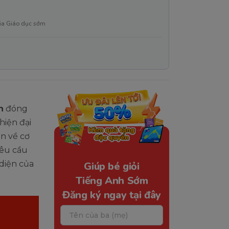
ia Giáo dục sớm
n
đóng
hiện đại
ẩn về cơ
yêu cầu
diện của
Giúp bé giỏi
Tiếng Anh Sớm
Đăng ký ngay tại đây