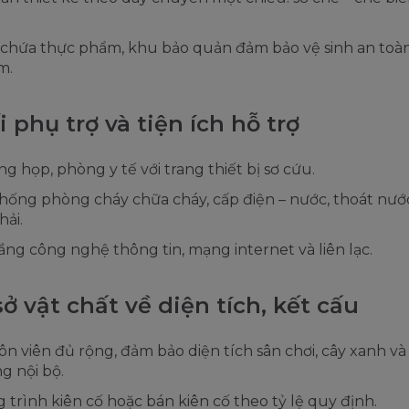
chứa thực phẩm, khu bảo quản đảm bảo vệ sinh an toà
m.
i phụ trợ và tiện ích hỗ trợ
g họp, phòng y tế với trang thiết bị sơ cứu.
hống phòng cháy chữa cháy, cấp điện – nước, thoát nước
hải.
ầng công nghệ thông tin, mạng internet và liên lạc.
sở vật chất về diện tích, kết cấu
n viên đủ rộng, đảm bảo diện tích sân chơi, cây xanh và
g nội bộ.
 trình kiên cố hoặc bán kiên cố theo tỷ lệ quy định.