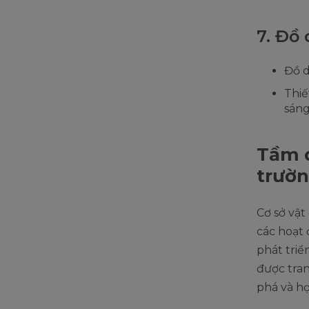
7. Đồ 
Đồ d
Thiế
sáng
Tầm q
trườ
Cơ sở vật
các hoạt 
phát triể
được tran
phá và họ