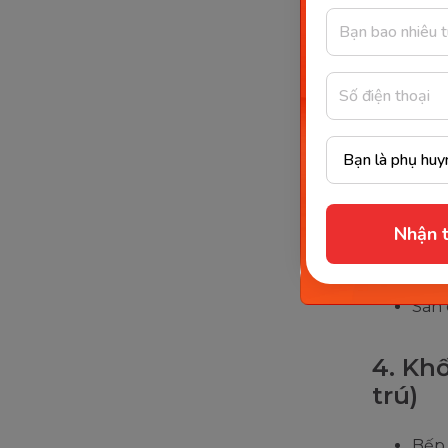
dục t
Phòn
phù 
Khu 
Hiên
3. Ph
Nhận t
Phòn
trườ
Sân 
4. Kh
trú)
Bếp 