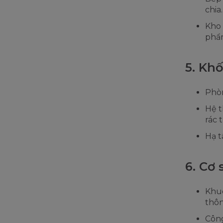
chia.
Kho 
phẩ
5. Khố
Phòn
Hệ t
rác t
Hạ t
6. Cơ 
Khuô
thôn
Công