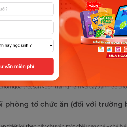
rẻ em
g nhóm/lớp: có khu sinh hoạt chung, khu ngủ, khu ăn
hợp từng độ tuổi.
vệ sinh khép kín, an toàn và phù hợp cho trẻ.
 chơi, khu đón trả trẻ có mái che, lan can bảo vệ.
òng chức năng
ư vấn miễn phí
g thể chất, nghệ thuật hoặc phòng đa năng (tùy quy 
ng).
chơi ngoài trời, sân vườn trải nghiệm với cây xanh, đồ chơ
ối phòng tổ chức ăn (đối với trường
ăn thiết kế theo dây chuyền một chiều: sơ chế – chế biế