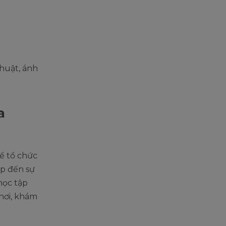
huật, ánh
a
ể tổ chức
ếp đến sự
học tập
chơi, khám