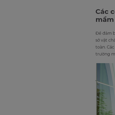
Các c
mầm 
Để đảm bả
sở vật ch
toàn. Các
trường m