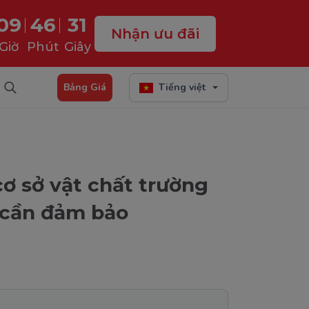
09
46
30
Nhận ưu đãi
Giờ
Phút
Giây
Bảng Giá
Tiếng việt
cơ sở vật chất trường
cần đảm bảo