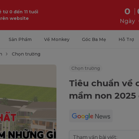
0
 từ 0 đến 11 tuổi
trên website
Ngày
Sản Phẩm
Về Monkey
Góc Ba Mẹ
Hỗ Trợ
n
Chọn trường
Chọn trường
Tiêu chuẩn về 
mầm non 2025 
Tham vấn bài viết: