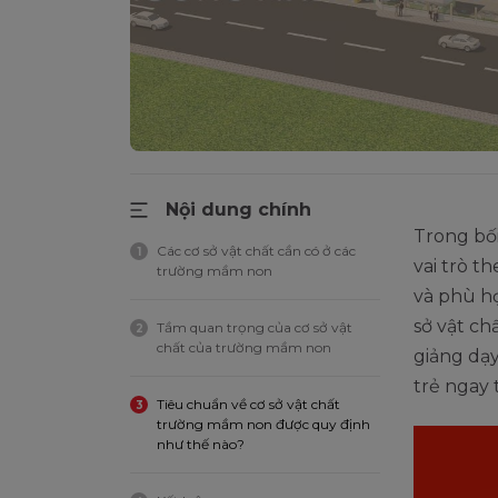
Nội dung chính
Trong bối
Các cơ sở vật chất cần có ở các
1
vai trò t
trường mầm non
và phù hợ
sở vật ch
Tầm quan trọng của cơ sở vật
2
chất của trường mầm non
giảng dạy
trẻ ngay
Tiêu chuẩn về cơ sở vật chất
3
trường mầm non được quy định
như thế nào?