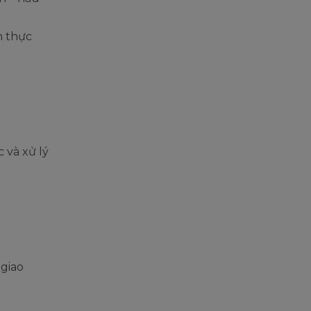
n thực
 và xử lý
 giao