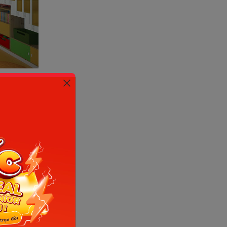
chất lượng
inh riêng.
iáo