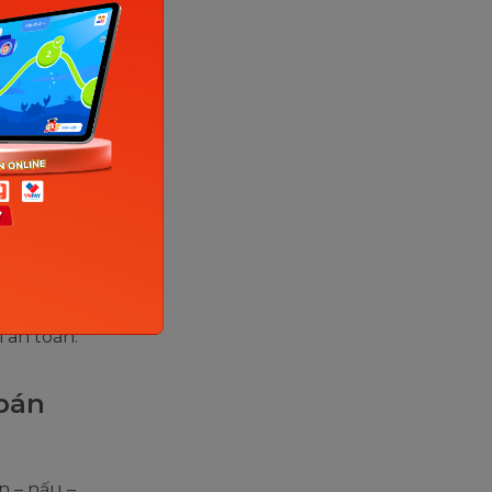
 uống
mô
i an toàn.
 bán
n – nấu –