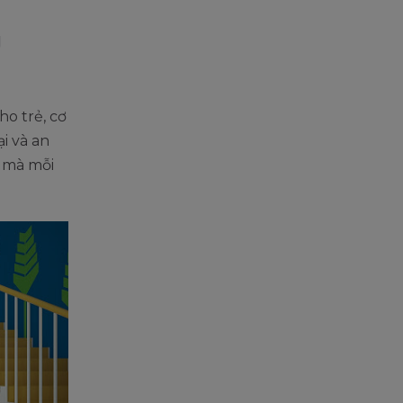
g
ho trẻ, cơ
i và an
u mà mỗi