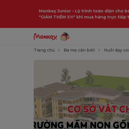
Monkey Junior - Lộ trình toàn diện cho bé
"GIẢM THÊM 5%" khi mua hàng trực tiếp 
Trang chủ
Ba mẹ cần biết
Nuôi dạy co