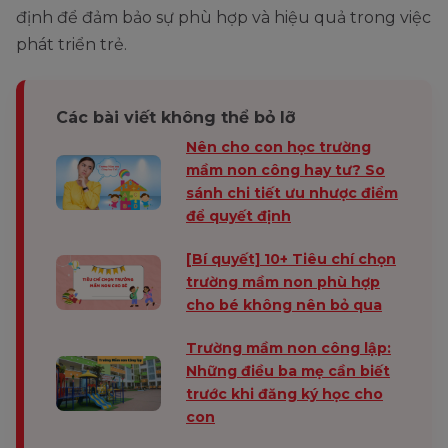
định để đảm bảo sự phù hợp và hiệu quả trong việc
phát triển trẻ.
Các bài viết không thể bỏ lỡ
Nên cho con học trường
mầm non công hay tư? So
sánh chi tiết ưu nhược điểm
để quyết định
[Bí quyết] 10+ Tiêu chí chọn
trường mầm non phù hợp
cho bé không nên bỏ qua
Trường mầm non công lập:
Những điều ba mẹ cần biết
trước khi đăng ký học cho
con