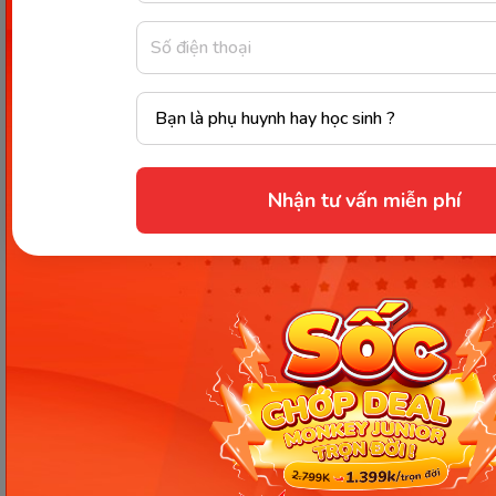
Thanh toán học phí:
Sau khi hoàn tất các thủ
tục trên, phụ huynh sẽ được yêu cầu thanh
toán học phí. Học phí của mỗi trường mầm
non tư thục sẽ khác nhau và thường cao hơn
so với các trường công lập. Vì vậy ba mẹ cần
xác định kỹ chi phí và tài chính để đảm bảo
tính khả thi.
Bắt đầu học:
Sau khi hoàn tất quá trình nhập
Nhận tư vấn miễn phí
học, trẻ sẽ bắt đầu học tại trường mầm non tư
thục đã đăng ký. Trường sẽ thông báo lịch học
và cung cấp cho phụ huynh thông tin chi tiết
về các hoạt động giáo dục và chăm sóc trẻ.
Tóm lại, bên cạnh những ưu điểm vượt trội thì
trường mầm non tư thục
vẫn sẽ có những nhược
điểm riêng. Ba mẹ cần tìm hiểu, cân nhắc kỹ lưỡng
trước khi quyết định đăng ký học để đảm bảo cho
con được phát triển toàn diện nhất trong giai đoạn
“vàng” này nhé.