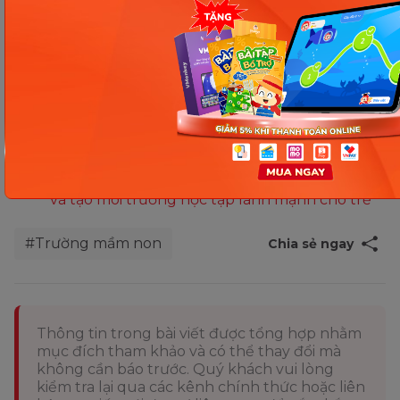
Xem thêm:
Hướng dẫn cách viết đơn xin chuyển trường
mầm non [Chi tiết + mẫu đơn]
Tổng hợp khẩu hiệu trường mầm non độc đáo
và ấn tượng
Nội quy trường mầm non: Giúp duy trì trật tự
và tạo môi trường học tập lành mạnh cho trẻ
#Trường mầm non
Chia sẻ ngay
Thông tin trong bài viết được tổng hợp nhằm
mục đích tham khảo và có thể thay đổi mà
không cần báo trước. Quý khách vui lòng
kiểm tra lại qua các kênh chính thức hoặc liên