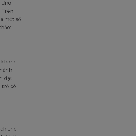
hưng,
. Trên
là một số
khảo:
, không
 hành
n đặt
 trẻ có
ích cho