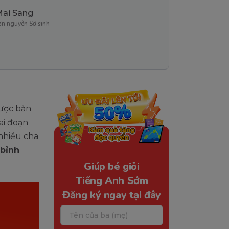
Mai Sang
ơn nguyên Sơ sinh
được bản
ai đoạn
 nhiều cha
 bỉnh
Giúp bé giỏi
Tiếng Anh Sớm
Đăng ký ngay tại đây