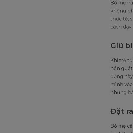
Bố mẹ nà
không phả
thực tế, 
cách dạy
Giữ b
Khi trẻ t
nên quát
động này 
mình vào 
những hàn
Đặt ra
Bố mẹ cần