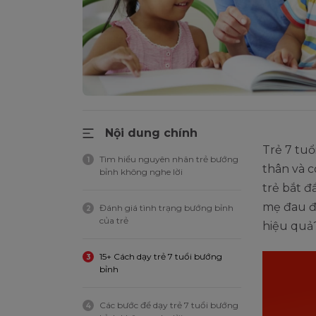
Nội dung chính
Trẻ 7 tuổ
Tìm hiểu nguyên nhân trẻ bướng
1
thân và c
bỉnh không nghe lời
trẻ bắt đ
mẹ đau đầ
Đánh giá tình trạng bướng bỉnh
2
của trẻ
hiệu quả
15+ Cách dạy trẻ 7 tuổi bướng
3
bỉnh
Các bước để dạy trẻ 7 tuổi bướng
4