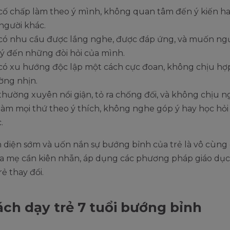
cố chấp làm theo ý mình, không quan tâm đến ý kiến hay
người khác.
có nhu cầu được lắng nghe, được đáp ứng, và muốn ngư
ý đến những đòi hỏi của mình.
có xu hướng độc lập một cách cực đoan, không chịu hợ
ờng nhịn.
thường xuyên nổi giận, tỏ ra chống đối, và không chịu ng
làm mọi thứ theo ý thích, không nghe góp ý hay học hỏi
.
n diện sớm và uốn nắn sự bướng bỉnh của trẻ là vô cùng
ha mẹ cần kiên nhẫn, áp dụng các phương pháp giáo dụ
rẻ thay đổi.
ách dạy trẻ 7 tuổi bướng bỉnh