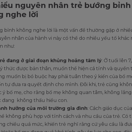
iểu nguyên nhân trẻ bướng bỉnh
 nghe lời
g bỉnh không nghe lời là một vấn đề thường gặp ở nhiề
yên nhân của hành vi này có thể do nhiều yếu tố khác 
n như:
trẻ đang ở giai đoạn khủng hoảng tâm lý
: Ở tuổi lên 7
ý thức được bản thân, muốn thể hiện cá tính và quyền t
g muốn bị bó buộc hay phải tuân theo ý kiến của bố 
 tự đưa ra quyết định cho mình. Đôi khi, trẻ cũng khô
 ý bố mẹ, cho rằng bố mẹ không quan tâm, không lắn
 đang không thấu hiểu con.
ảnh hưởng của môi trường gia đình
: Cách giáo dục củ
hể không phù hợp với tính cách và nhu cầu của trẻ. Có 
g chiều quá mức, khiến trẻ nghĩ rằng cứ yêu cầu là đư