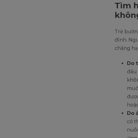
Tìm h
không
Trẻ bướn
đình. Ngu
chẳng hạ
Do 
đầu 
khôn
muốn
được
hoặc
Do 
có t
nuôn