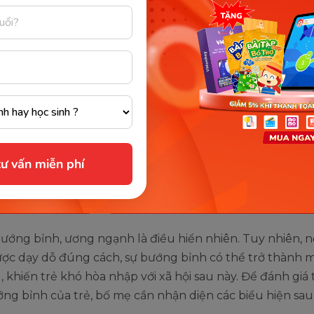
ểu hiện sự bướng bỉnh, không muốn nghe theo lời bố mẹ (Ảnh: 
internet)
ư vấn miễn phí
giá tình trạng bướng bỉnh của tr
ướng bỉnh, ương ngạnh là điều hiển nhiên. Tuy nhiên, 
ợc dạy dỗ đúng cách, sự bướng bỉnh có thể trở thành m
 khiến trẻ khó hòa nhập với xã hội sau này. Để đánh giá 
ng bỉnh của trẻ, bố mẹ cần nhận diện các biểu hiện sau