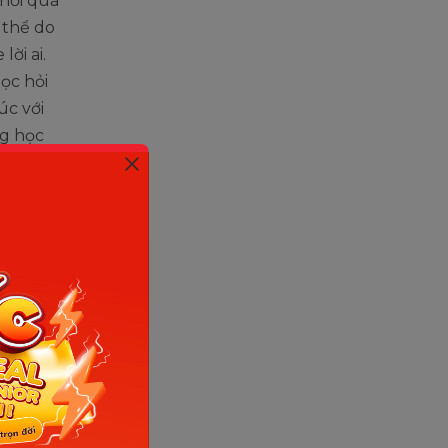
 hỏi quá
 thể do
ời ai.
ọc hỏi
úc với
ng học
 vi không