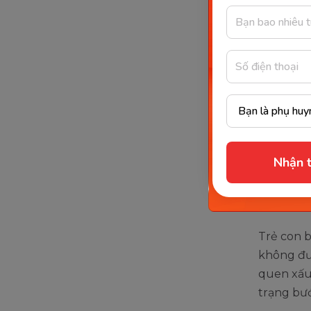
Trẻ bi
Nhận t
Đánh 
Trẻ con b
không đư
quen xấu,
trạng bướ