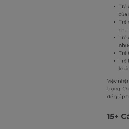
Trẻ 
của 
Trẻ 
chú 
Trẻ 
như
Trẻ 
Trẻ 
khác
Việc nhậ
trọng. C
để giúp t
15+ C