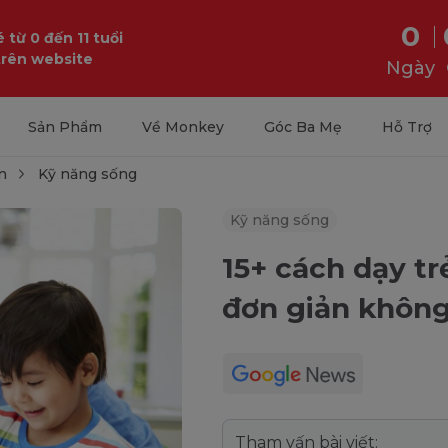
0
 từ 0 đến 11 tuổi
trên website
Ngày
Sản Phẩm
Về Monkey
Góc Ba Mẹ
Hỗ Trợ
n
Kỹ năng sống
Kỹ năng sống
15+ cách dạy tr
đơn giản khôn
Tham vấn bài viết: