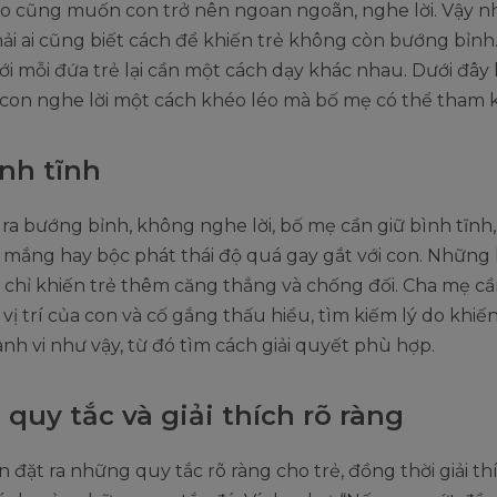
o cũng muốn con trở nên ngoan ngoãn, nghe lời. Vậy n
i ai cũng biết cách để khiến trẻ không còn bướng bỉnh
với mỗi đứa trẻ lại cần một cách dạy khác nhau. Dưới đây 
 con nghe lời một cách khéo léo mà bố mẹ có thể tham 
ình tĩnh
ỏ ra bướng bỉnh, không nghe lời, bố mẹ cần giữ bình tĩnh
 mắng hay bộc phát thái độ quá gay gắt với con. Những
chỉ khiến trẻ thêm căng thẳng và chống đối. Cha mẹ cầ
vị trí của con và cố gắng thấu hiểu, tìm kiếm lý do khiến
h vi như vậy, từ đó tìm cách giải quyết phù hợp.
 quy tắc và giải thích rõ ràng
 đặt ra những quy tắc rõ ràng cho trẻ, đồng thời giải th