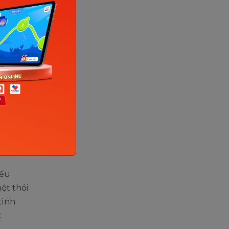
Sưu tầm
ẻ
nếu
ột thói
tình
: