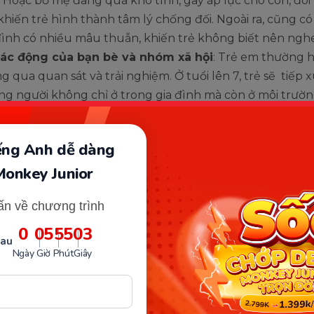
 Hoặc bố mẹ đang quá khó tính, gây áp lực cho con, đòi
khiến trẻ hình thành tâm lý chống đối. Ngoài ra, cũng có
đình có nhiều mâu thuẫn, khiến trẻ không biết nên nghe l
tác động của bạn bè và nhóm xã hội
: Trẻ em thường h
g qua quan sát và trải nghiệm. Ở tuổi lên 7, trẻ sẽ tiếp x
g người không chỉ ở trong gia đình mà còn ở môi trườ
g. Nếu trẻ thường xuyên gặp gỡ những người có hành
 mực, trẻ có thể bị ảnh hưởng và bắt chước theo.
iếng Anh dễ dàng
Monkey Junior
ấn về chương trình
0
05
55
02
sau
Ngày
Giờ
Phút
Giây