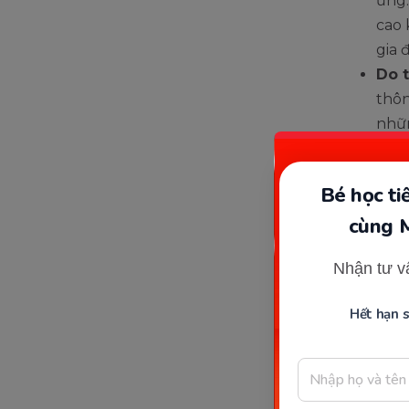
ứng.
cao 
gia 
Do 
thôn
nhữn
đườn
đúng
Bé học t
cùng 
Nhận tư v
Hết hạn 