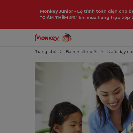
Monkey Junior - Lộ trình toàn diện cho bé
"GIẢM THÊM 5%" khi mua hàng trực tiếp 
Trang chủ
Ba mẹ cần biết
Nuôi dạy co