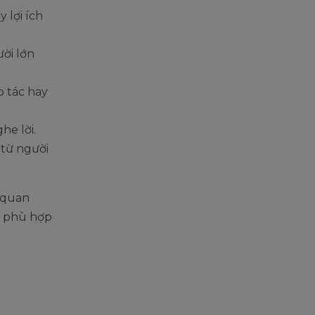
 lợi ích
ời lớn
p tác hay
he lời.
 từ người
 quan
c phù hợp