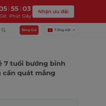
05
55
02
Nhận ưu đãi
Giờ
Phút
Giây
Bảng Giá
Tiếng việt
ẻ 7 tuổi bướng bỉnh
g cần quát mắng