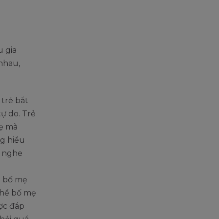
u gia
nhau,
, trẻ bắt
ự do. Trẻ
mẹ mà
ng hiểu
g nghe
a bố mẹ
thể bố mẹ
ợc đáp