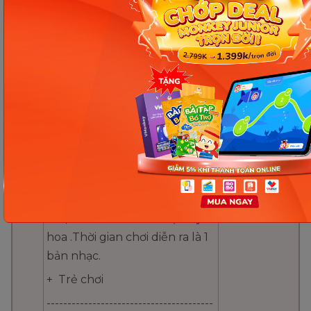
nghe
- TC1: Thi xem đội nào nhanh
+ Cách chơi: Cô chia lớp thành
2 đội. Nhiệm vụ của mỗi đội
chơi là phải sắp xếp các bông
hoa, lá theo đúng các quy tắc
- Trẻ chơi
cho trước Khi có hiệu lệnh
của cô bạn đầu tiên của 2 đội
chạy lên tìm hoa và xếp lên
bảng. Sau đó về cuối hàng.
+ Luật chơi: Chơi theo luật tiếp
sức,mỗi lần chơi chỉ được lấy 1
hoa .Thời gian chơi diễn ra là 1
bản nhạc.
+ Trẻ chơi
----------------------------------------