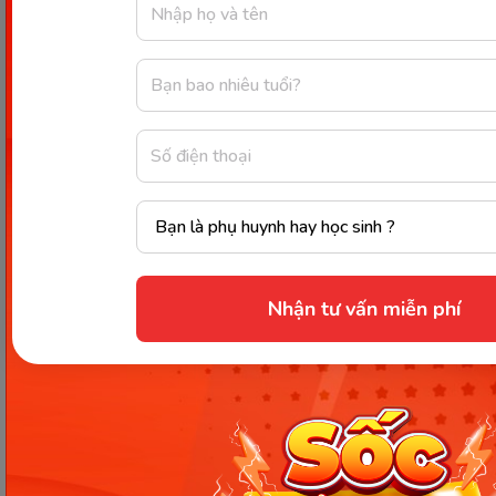
* Lần 3: sắp xếp theo quy tắc 2
hoa đỏ- 1 hoa vàng.
(Tương tự như trên)
+ Như vậy là có 3 cách sắp xếp
các cây hoa theo yêu cầu của
- Trẻ lắng
cô.
nghe
- Cô cho trẻ quan sát các cách
đã thực hiện và nêu nhận xét
Việc sắp xếp các bông hoa
Nhận tư vấn miễn phí
lặp đi lặp lại nhiều lần theo
một trình tự nhất định gọi là
- Trẻ chơi
sắp xếp theo quy tắc
Hoạt động 3: Luyện tập –
- Trẻ lắng
củng cố