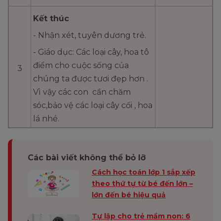
Kết thúc
- Nhận xét, tuyên dương trẻ.
- Giáo dục: Các loại cây, hoa tô
điểm cho cuộc sống của
3
chúng ta được tươi đẹp hơn .
Vì vậy các con cần chăm
sóc,bảo vệ các loại cây cối , hoa
lá nhé.
Các bài viết không thể bỏ lỡ
Cách học toán lớp 1 sắp xếp
theo thứ tự từ bé đến lớn –
lớn đến bé hiệu quả
Tự lập cho trẻ mầm non: 6