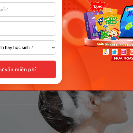
 sinh dục đã xuất hiện lông rậm hơn nên việc vệ sinh sẽ
g luôn được bảo vệ khỏi vi khuẩn gây bệnh.
ụng sữa tắm và dung dịch vệ sinh riêng cho bộ phận n
hử khuẩn và mùi hôi.
tế bào chết cho mặt và cơ thể để loại bỏ da chết, giúp d
 mạnh với tone màu tự nhiên của cơ thể.
ư vấn miễn phí