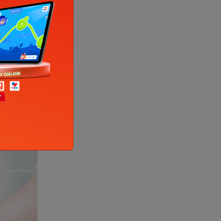
 giúp
hạy cảm
a luôn