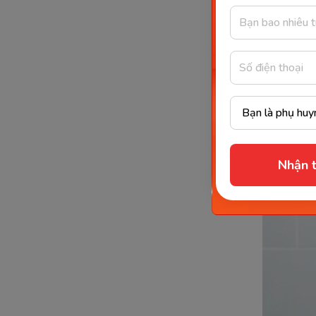
phận
chún
Sử d
để k
Tẩy 
khỏe
Nhận t