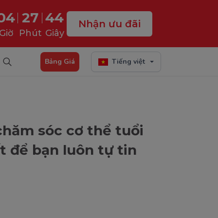
04
27
43
Nhận ưu đãi
Giờ
Phút
Giây
Bảng Giá
Tiếng việt
chăm sóc cơ thể tuổi
t để bạn luôn tự tin