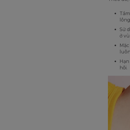
Tắm 
lông
Sử d
ở vù
Mặc 
luôn
Hạn 
hôi.