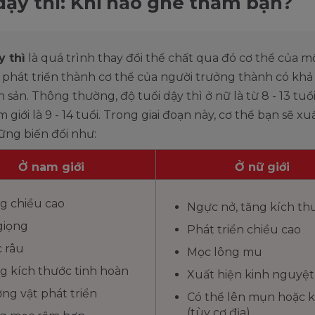
dậy thì: Khi nào ghé thăm bạn?
y thì
là quá trình thay đổi thể chất qua đó cơ thể của m
 phát triển thành cơ thể của người trưởng thành có kh
h sản. Thông thường, độ tuổi dậy thì ở nữ là từ 8 - 13 tuổ
 giới là 9 - 14 tuổi. Trong giai đoạn này, cơ thể bạn sẽ xu
ững biến đổi như:
Ở nam giới
Ở nữ giới
g chiều cao
Ngực nở, tăng kích th
giọng
Phát triển chiều cao
 râu
Mọc lông mu
g kích thước tinh hoàn
Xuất hiện kinh nguyệt
ng vật phát triển
Có thể lên mụn hoặc 
(tùy cơ địa)