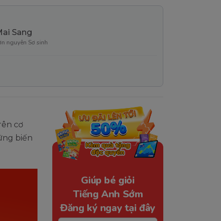
Mai Sang
ơn nguyên Sơ sinh
rên cơ
hững biến
Giúp bé giỏi
Tiếng Anh Sớm
Đăng ký ngay tại đây