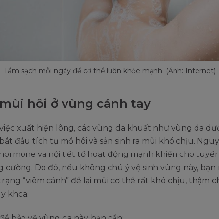
Tắm sạch mỗi ngày để cơ thể luôn khỏe mạnh. (Ảnh: Internet)
mùi hôi ở vùng cánh tay
việc xuất hiện lông, các vùng da khuất như vùng da dư
bắt đầu tích tụ mồ hôi và sản sinh ra mùi khó chịu. Ng
 hormone và nội tiết tố hoạt động mạnh khiến cho tuyế
 cường. Do đó, nếu không chú ý vệ sinh vùng này, bạn 
trạng “viêm cánh” để lại mùi cơ thể rất khó chịu, thậm c
 y khoa.
để bảo vệ vùng da này, bạn cần: