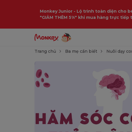
Monkey Junior - Lộ trình toàn diện cho bé
"GIẢM THÊM 5%" khi mua hàng trực tiếp 
Trang chủ
Ba mẹ cần biết
Nuôi dạy co