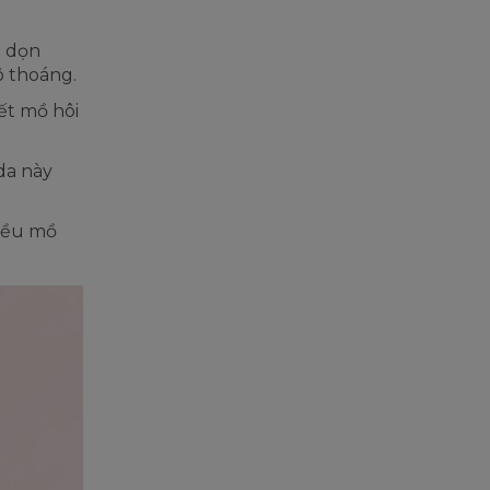
h dọn
ô thoáng.
ết mồ hôi
da này
hiều mồ