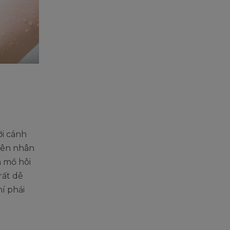
ới cánh
uyên nhân
n mồ hôi
rất dễ
hí phải