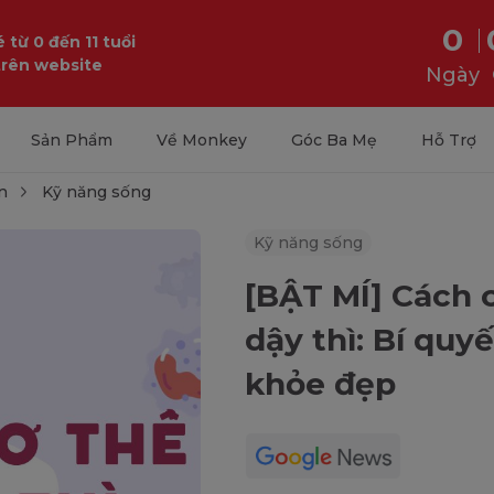
0
 từ 0 đến 11 tuổi
trên website
Ngày
Sản Phẩm
Về Monkey
Góc Ba Mẹ
Hỗ Trợ
n
Kỹ năng sống
Kỹ năng sống
[BẬT MÍ] Cách 
dậy thì: Bí quyế
khỏe đẹp