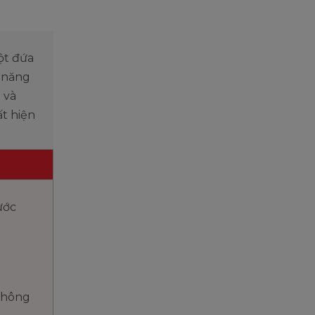
ột đứa
ả năng
i và
ất hiện
ước
không