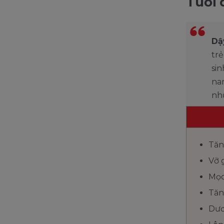
Tuổi 
Dậ
trẻ
sin
nam
nh
Tăn
Vỡ 
Mọc
Tăn
Dươ