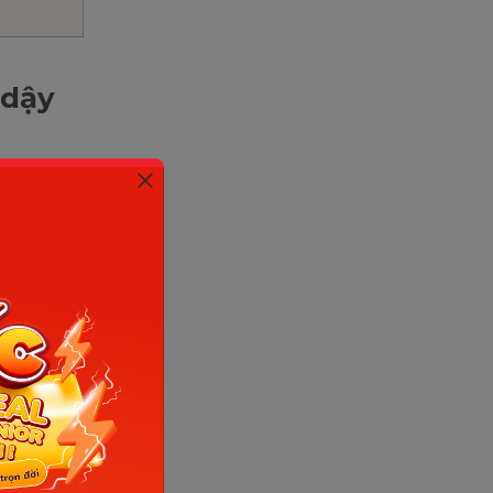
 dậy
 khác
để cơ thể
ụ thể:
y thì,
vùng kín,
nách và bộ