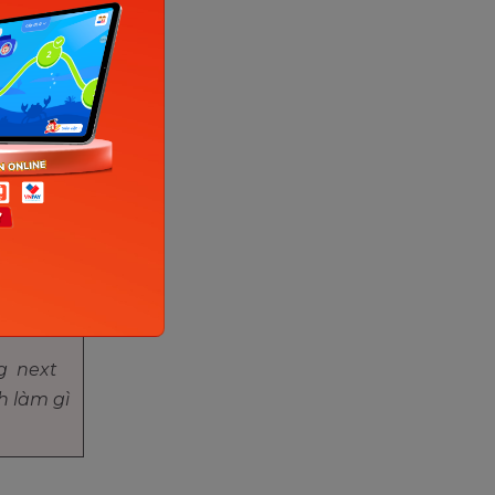
k. (Tôi
)
 moment.
ng đánh
y.)
g next
h làm gì