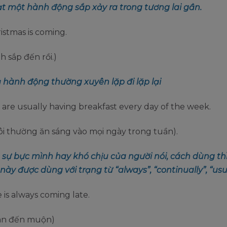
ạt một hành động sắp xảy ra trong tương lai gần.
ristmas is coming.
h sắp đến rồi.)
ả hành động thường xuyên lặp đi lặp lại
 are usually having breakfast every day of the week.
i thường ăn sáng vào mọi ngày trong tuần).
ả sự bực mình hay khó chịu của người nói, cách dùng thì
 này được dùng với trạng từ “always”, “continually”, “usu
e is always coming late.
oàn đến muộn)