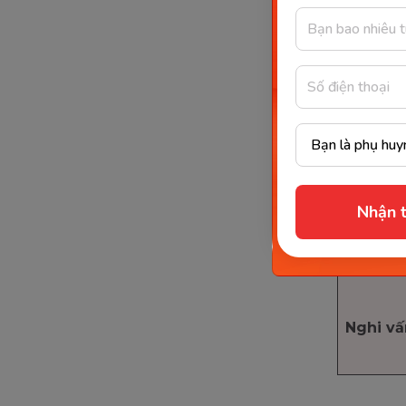
Khẳng
định
Phủ địn
Nhận t
Nghi vấ