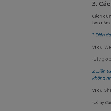
3. Các
Cách dùng
bạn nắm đ
1. Diễn đ
Ví dụ: We
(Bây giờ 
2. Diễn 
không nhấ
Ví dụ: Sh
(Cô ấy đa