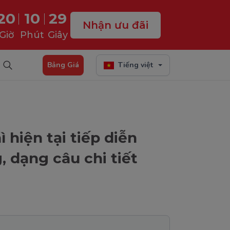
20
10
28
Nhận ưu đãi
Giờ
Phút
Giây
Bảng Giá
Tiếng việt
ì hiện tại tiếp diễn
 dạng câu chi tiết