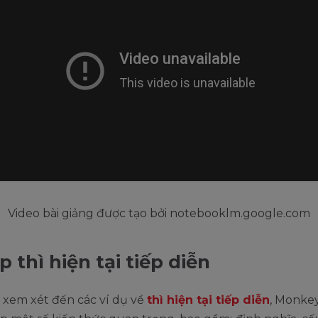
Video bài giảng được tạo bởi notebooklm.google.com
p thì hiện tại tiếp diễn
 xem xét đến các ví dụ về
thì hiện tại tiếp diễn
, Monkey