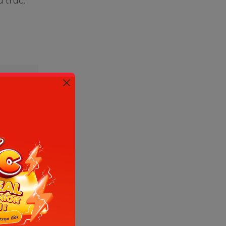
 trúc,
ể diễn
 thời
ng có 3