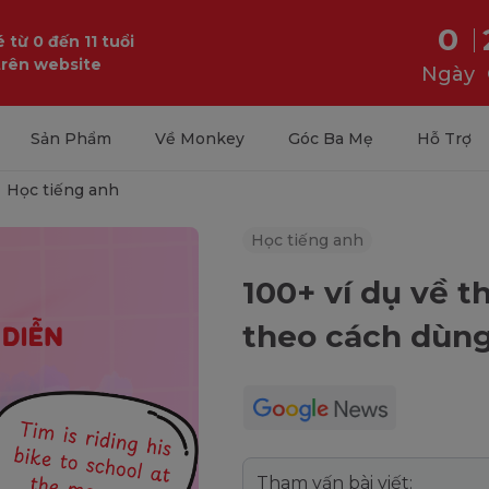
0
 từ 0 đến 11 tuổi
trên website
Ngày
Sản Phẩm
Về Monkey
Góc Ba Mẹ
Hỗ Trợ
Học tiếng anh
Học tiếng anh
100+ ví dụ về th
theo cách dùng,
Tham vấn bài viết: