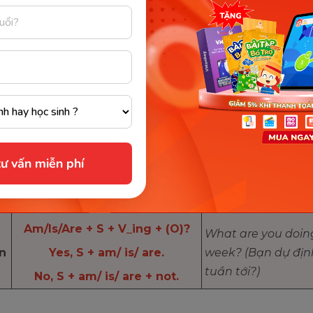
I + am + V_ing + (O)
We/ they/ you + are + V_ing +
I’m just leaving wor
(O)
đang rời công việc.
She/ he/ it + is + V_ing + (O)
I + am + not + V_ing + (O)
He is not playing
We/ they/ you + are + not +
badminton at the
h
V_ing + (O)
ư vấn miễn phí
(Cậu ấy đang khô
She/ he/ it + is + not + V_ing +
cầu lông vào lúc nà
(O)
Am/Is/Are + S + V_ing + (O)?
What are you doin
n
Yes, S + am/ is/ are.
week? (Bạn dự địn
tuần tới?)
No, S + am/ is/ are + not.