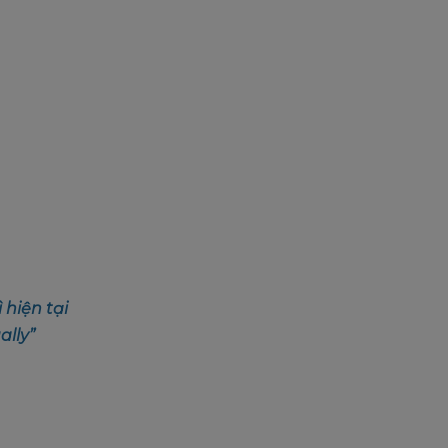
 hiện tại
ally”