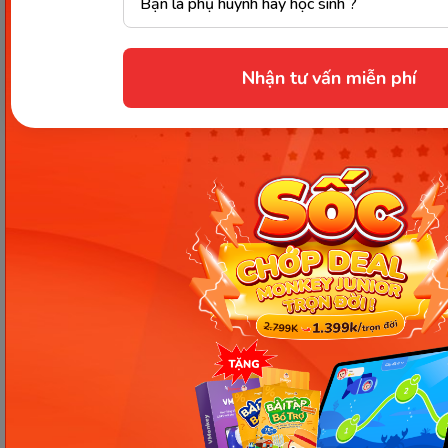
advance: sự tiến triển
appear: xuất hiện
arrive: đến, trở nên nổi tiếng, đạt được (cái gì)
Nhận tư vấn miễn phí
bear: chịu đựng, chống đỡ được
begin: bắt đầu, khởi đầu, mở đầu
reach: vươn tới cái gì
start: bắt đầu chạy (máy), chuyển động/ xuất
hiện đột ngột
win: có được, chiến thắng, thu phục, đạt đến.
build: dựng nên, lập nên, làm nên
develop: phát triển, bộc lộ ra, hiện lên (ảnh).
Qua bài viết này, bạn đã nắm được
danh từ của Die
là gì với 3 dạng: Die, Dead, Death. Bên cạnh đó, các
word form và nhóm từ, cụm từ, thành ngữ liên
quan cũng được đề cập chi tiết trong bài học này.
Hy vọng với những kiến thức Monkey chia sẻ trên