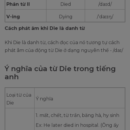
Phân từ II
Died
/daɪd/
V-ing
Dying
/ˈdaɪɪŋ/
Cách phát âm khi Die là danh từ
Khi Die là danh từ, cách đọc của nó tương tự cách
phát âm của động từ Die ở dạng nguyên thể - /daɪ/
Ý nghĩa của từ Die trong tiếng
anh
Loại từ của
Ý nghĩa
Die
1. mất, chết, từ trần, băng hà, hy sinh
Ex: He later died in hospital. (Ông ấy