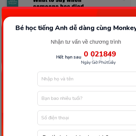
Bé học tiếng Anh dễ dàng cùng Monkey
Nhận tư vấn về chương trình
0
02
18
48
Hết hạn sau
Ngày
Giờ
Phút
Giây
Cách nhóm từ liên quan đến Die. (Ảnh: BBC)
Các từ trái nghĩa của Die
Khi muốn nhấn mạnh sự đối lập, so sánh trái ngược
nhau, bạn có thể dùng một số từ trái nghĩa của Die
được liệt kê sau đây: