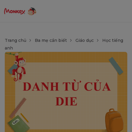
Trang chủ
Ba mẹ cần biết
Giáo dục
Học tiếng
anh