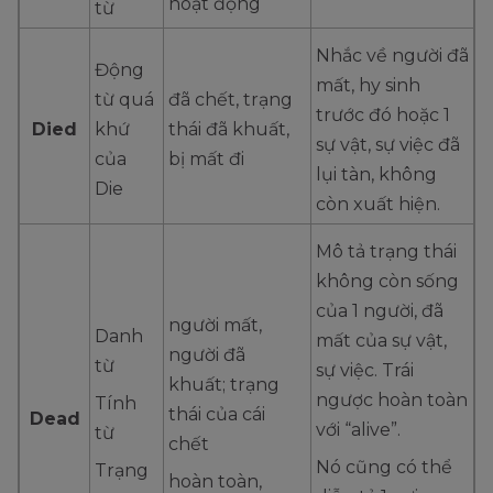
hoạt động
từ
Nhắc về người đã
Động
mất, hy sinh
từ quá
đã chết, trạng
trước đó hoặc 1
Died
khứ
thái đã khuất,
sự vật, sự việc đã
của
bị mất đi
lụi tàn, không
Die
còn xuất hiện.
Mô tả trạng thái
không còn sống
của 1 người, đã
người mất,
Danh
mất của sự vật,
người đã
từ
sự việc. Trái
khuất; trạng
ngược hoàn toàn
Tính
thái của cái
Dead
với “alive”.
từ
chết
Nó cũng có thể
Trạng
hoàn toàn,