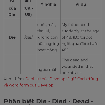
từ
âm
Ý nghĩa
Ví dụ
của
(UK -
Die
US)
chết, mất;
My father died
tàn lụi,
suddenly at the age
Die
/daɪ/
không còn
of 48. (Bố tôi đột
nữa; ngưng
ngột qua đời ở tuổi
hoạt động
48.)
The dead and
wounded in that
người mất,
one attack
người đã
Xem thêm:
Danh từ của Develop là gì? Cách dùng
amounted to 6000.
Dead
/ded/
khuất;
và word form của Develop
(Số người chết và bị
trạng thái
thương trong một
của cái chết
cuộc tấn công lên
Phân biệt Die - Died - Dead -
tới 6000.)