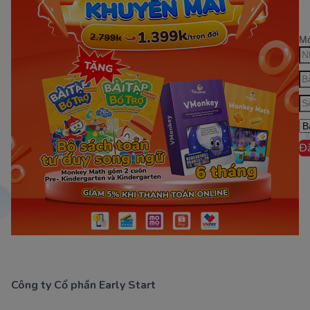
Mớ
Đ
Công ty Cổ phần Early Start