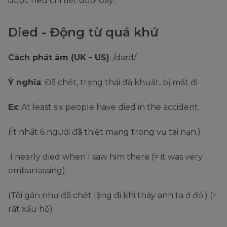
được nêu chi tiết dưới đây:
Died - Động từ quá khứ
Cách phát âm (UK - US)
: /daɪd/
Ý nghĩa
: Đã chết, trạng thái đã khuất, bị mất đi
Ex
: At least six people have died in the accident.
(Ít nhất 6 người đã thiệt mạng trong vụ tai nạn.)
I nearly died when I saw him there (= it was very
embarrassing).
(Tôi gần như đã chết lặng đi khi thấy anh ta ở đó.) (=
rất xấu hổ)