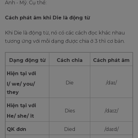
Anh - Mỹ. Cụ thể:
Cách phát âm khi Die là động từ
Khi Die là động từ, nó có các cách đọc khác nhau
tương ứng với mỗi dạng được chia ở 3 thì cơ bản.
Dạng động từ
Cách chia
Cách phát âm
Hiện tại với
Die
/daɪ/
I/ we/ you/
they
Hiện tại với
Dies
/daɪz/
He/ she/ it
QK đơn
Died
/daɪd/