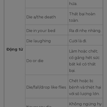
hứa.
Thất bại hoàn
Die a/the death
toàn.
Die in your bed
Ra đi nhẹ nhàng.
Die laughing
Cười lả đi.
Động từ
Làm hoặc chết;
cố gắng hết sức
Do or die
bất kể có thất
bại.
Chết hoặc bị
Die/fall/drop like flies
bệnh và thiệt hại
với số lượng lớn.
Không ngừng hy