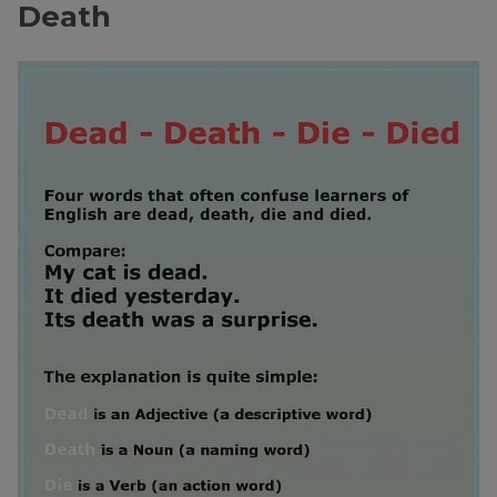
Death
The jury returned a
cái chết; sự
verdict of accidental
tiêu tan, sự
death. (Bồi thẩm
Death
/deθ/
kết liễu, sự
đoàn đã trả lại phán
chấm dứt
quyết về cái chết do
tai nạn.)