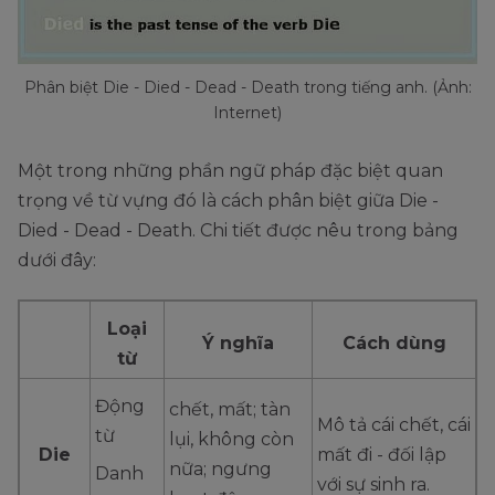
Phân biệt Die - Died - Dead - Death trong tiếng anh. (Ảnh:
Internet)
Một trong những phần ngữ pháp đặc biệt quan
trọng về từ vựng đó là cách phân biệt giữa Die -
Died - Dead - Death. Chi tiết được nêu trong bảng
dưới đây:
Loại
Ý nghĩa
Cách dùng
từ
Động
chết, mất; tàn
Mô tả cái chết, cái
từ
lụi, không còn
Die
mất đi - đối lập
nữa; ngưng
Danh
với sự sinh ra.