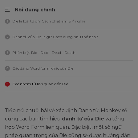
Nội dung chính
Die là loại từ gì? Cách phát âm & Ý nghĩa
1
Danh từ của Die là gì? Cách dùng như thế nào?
2
Phân biệt Die - Died - Dead - Death
3
Các dạng Word form khác của Die
4
Các nhóm từ liên quan đến Die
5
Tiếp nối chuỗi bài về xác định Danh từ, Monkey sẽ
cùng các bạn tìm hiểu
danh từ của Die
và tổng
hợp Word Form liên quan. Đặc biệt, một số ngữ
pháp quan trọng của Die cũng sẽ được hướng dẫn