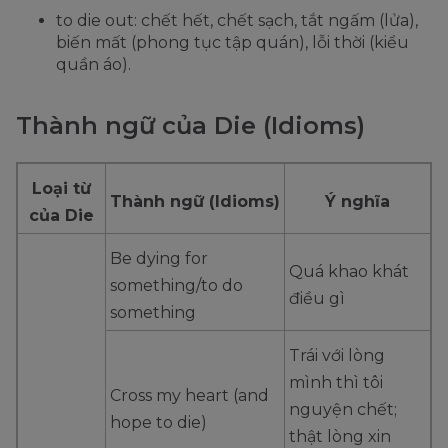
to die out: chết hết, chết sạch, tắt ngấm (lửa),
biến mất (phong tục tập quán), lỗi thời (kiểu
quần áo).
Thành ngữ của Die (Idioms)
Loại từ
Thành ngữ (Idioms)
Ý nghĩa
của Die
Be dying for
Quá khao khát
something/to do
điều gì
something
Trái với lòng
mình thì tôi
Cross my heart (and
nguyện chết;
hope to die)
thật lòng xin