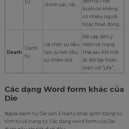
diễn tả 1 nơi
từ
chính xác, rất …
buồn tẻ không
có nhiều người
hoặc hoạt động.
Đề cập đến ý
cái chết; sự tiêu
niệm về trạng
Danh
Death
tan, sự kết liễu,
thái sau khi mất
từ
sự chấm dứt
đi, đối lập hoàn
toàn với “Life”.
Các dạng Word form khác của
Die
Ngoài danh từ, Die còn 3 loại từ khác gồm: Động từ,
tính từ và trạng từ. Các dạng word form của Die