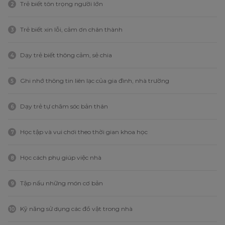
Trẻ biết tôn trọng người lớn
2
Trẻ biết xin lỗi, cảm ơn chân thành
3
Dạy trẻ biết thông cảm, sẻ chia
4
Ghi nhớ thông tin liên lạc của gia đình, nhà trường
5
Dạy trẻ tự chăm sóc bản thân
6
Học tập và vui chơi theo thời gian khoa học
7
Học cách phụ giúp việc nhà
8
Tập nấu những món cơ bản
9
Kỹ năng sử dụng các đồ vật trong nhà
10