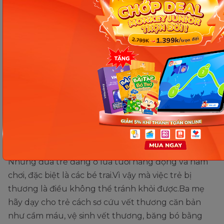
pháp tự bản thân có thể xử lý khi ở trong trường
hợp đó.
Kết hợp theo đó bố mẹ hãy dạy cho trẻ ngay từ nhỏ
như không được nhận đồ của người lớn, không
được nghe lời và đi theo họ.Dạy cho trẻ rằng cơ thể
của trẻ là quý giá bất kỳ ai cũng không có quyền
xâm phạm đến.
Kỹ năng sơ cứu vết thương
Những đứa trẻ đang ở lứa tuổi năng động và ham
chơi, đặc biệt là các bé trai.Vì vậy mà việc trẻ bị
thương là điều không thể tránh khỏi được.Ba mẹ
hãy dạy cho trẻ cách sơ cứu vết thương căn bản
như cầm máu, vệ sinh vết thương, băng bó bằng