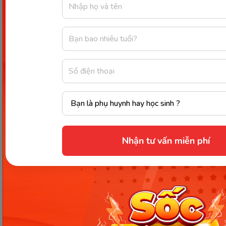
dụng những đồ vật đó.
Kỹ năng phòng vệ trước nguy
hiểm
Với tình hình xã hội ngày càng nguy hiểm và phức
tạp, kỹ năng sống cho trẻ 7 tuổi về cách phòng vệ
trước nguy hiểm là vô cùng quan trọng.Trẻ con
như những tờ giấy trắng, rất ngây thơ và trong
Nhận tư vấn miễn phí
sáng.Vì vậy mà có thể trẻ chưa hiểu được thế nào là
nguy hiểm.
Cha mẹ có thể đưa bé đến những lớp học kỹ năng
sống để bé biết thế nào là nguy hiểm.Tại đây, thầy
cô sẽ giải thích cho con các tình huống nguy
hiểm.Sau đó sẽ hướng dẫn cho trẻ những phương