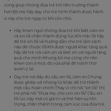
cũng giúp những đứa trẻ trở nên trưởng thành
hơn.Bố mẹ hãy dạy cho trẻ hình thành được hành
vi này cho trẻ ngay từ khi còn nhỏ.
Hãy khen ngợi những đứa trẻ khi biết cảm ơn
và xin lỗi chân thành đúng lúc.Khi mắc lỗi hãy
để trẻ xin lỗi và hướng dẫn cho trẻ làm cách
nào để chuộc lỗi.Khi được người khác tặng quà
hãy để trẻ nói cảm ơn và biết ơn với người tặng
quà cho mình.Nhưng bố mẹ cũng chỉ nên
khen con ở mức độ vừa phải để tránh thói
quen ỷ lại.
Dạy trẻ nói đầy đủ câu xin lỗi, cảm ơn.Chúng
được ghép với những từ khác để trở thành
một câu hoàn chỉnh.Thay vì chỉ nói “xin lỗi” thì
trẻ phải nói “thưa mẹ, cho con xin lỗi”.Câu xin
lỗi lúc này mới có giá trị và thể hiện sự tôn
trọng, chân thành trong cảm xúc của đứa trẻ.