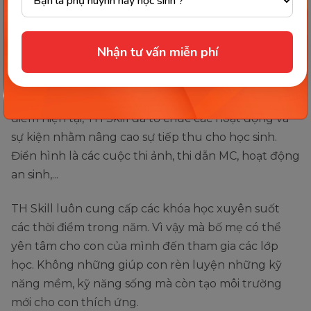
Kỹ năng thuyết trình và kỹ năng chữa giọng.
Các khóa học được sắp xếp chuyên nghiệp cùng
Nhận tư vấn miễn phí
trang thiết bị hiện đại. Không những thế, TH Skill
còn hỗ trợ đội ngũ giáo viên giàu kinh nghiệm và
nhiệt tình, trách nhiệm với học sinh. Tính đến thời
điểm hiện tại, TH Skill đã tổ chức các hoạt động và
sự kiện nhằm nâng cao sự tiếp thu cho học sinh.
Điển hình là các cuộc thi ảnh, thi dẫn MC, hoạt động
an sinh,...
TH Skill luôn cung cấp các khóa học xuyên suốt
các thời điểm trong năm. Vì vậy mà bố mẹ có thể
yên tâm cho con của mình đến tham gia các lớp
học. Không những giúp con rèn luyện những kỹ
năng mềm, kỹ năng sống mà còn tạo môi trường
mới cho con thích ứng.