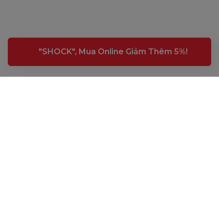
Công ty Cổ phần Early Start
"SHOCK", Mua Online Giảm Thêm 5%!
1900 63 60 52
Giấy phép ĐKKD số 0106651756 do Sở Kế hoạch và Đầu tư TP Hà Nội cấp
ngày 01/10/2014, thay đổi lần thứ 3 ngày 13/11/2020
Trụ sở chính: Tầng 3, tòa nhà G4 và G5, dự án Five Star Garden, số 2 Kim
Giang, phường Khương Đình, TP. Hà Nội
Người đại diện pháp luật: Ông Nguyễn Hoàng Anh - Giám đốc điều hành