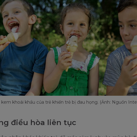
kem khoái khẩu của trẻ khiến trẻ bị đau họng. (Ảnh: Nguồn Inte
ng điều hòa liên tục