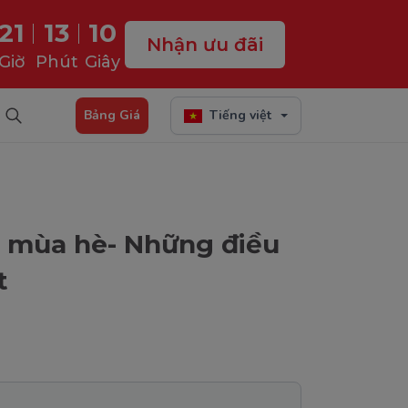
21
13
09
Nhận ưu đãi
Giờ
Phút
Giây
Bảng Giá
Tiếng việt
h mùa hè- Những điều
t