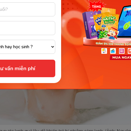
lâu khiến cơ thể rất dễ bị mất nhiệt và dễ bị vi rút cảm 
ư vấn miễn phí
 nước lạnh quá lâu dễ khiến trẻ bị nhiễm cảm lạnh. (Ảnh: Nguồn