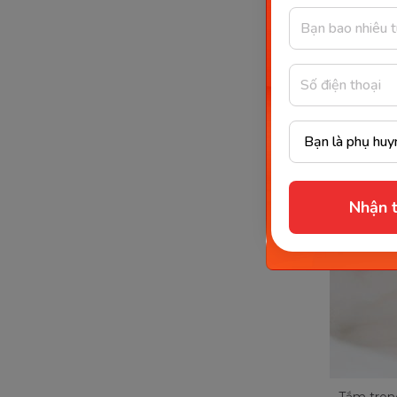
lạnh quá 
công.
Nhận t
Tắm trong