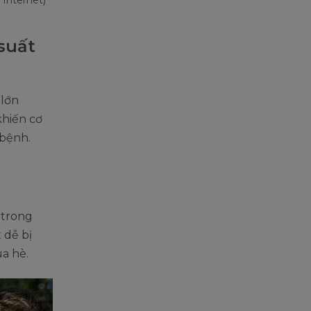
suất
 lớn
khiến cơ
 bệnh.
 trong
 dễ bị
a hè.