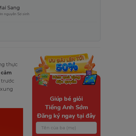
Mai Sang
ơn nguyên Sơ sinh
ng thực
ị cảm
 trước
n xung
Giúp bé giỏi
Tiếng Anh Sớm
Đăng ký ngay tại đây