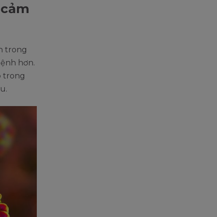
ị cảm
h trong
bệnh hơn.
o trong
u.