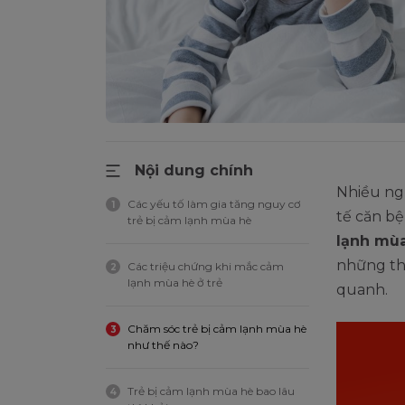
Nội dung chính
Nhiều ng
Các yếu tố làm gia tăng nguy cơ
1
tế căn bệ
trẻ bị cảm lạnh mùa hè
lạnh mù
những th
Các triệu chứng khi mắc cảm
2
lạnh mùa hè ở trẻ
quanh.
Chăm sóc trẻ bị cảm lạnh mùa hè
3
như thế nào?
Trẻ bị cảm lạnh mùa hè bao lâu
4