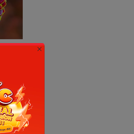
Internet)
, khi
nhiễm
è ở trẻ
m mình ở
âm nước