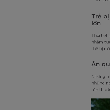
Trẻ b
lớn
Thời tiết
nhằm xua
thể bị mấ
Ăn qu
Những mó
những ngà
tổn thươ