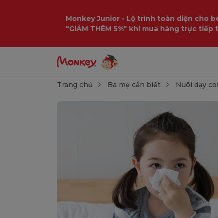
Monkey Junior - Lộ trình toàn diện cho bé
"GIẢM THÊM 5%" khi mua hàng trực tiếp 
Trang chủ
Ba mẹ cần biết
Nuôi dạy co