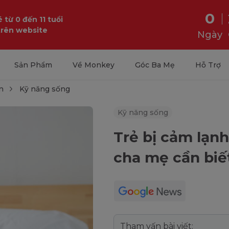
0
 từ 0 đến 11 tuổi
trên website
Ngày
Sản Phẩm
Về Monkey
Góc Ba Mẹ
Hỗ Trợ
n
Kỹ năng sống
Kỹ năng sống
Trẻ bị cảm lạn
cha mẹ cần biế
Tham vấn bài viết: