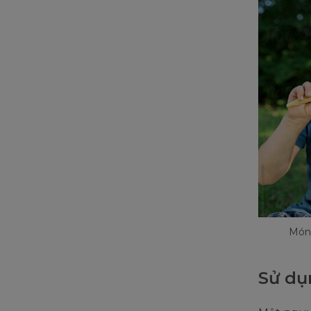
Món 
Sử dụ