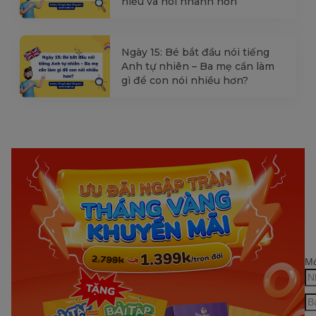
hiểu và nói nhanh hơn
Ngày 15: Bé bắt đầu nói tiếng
Anh tự nhiên – Ba mẹ cần làm
gì để con nói nhiều hơn?
Mớ