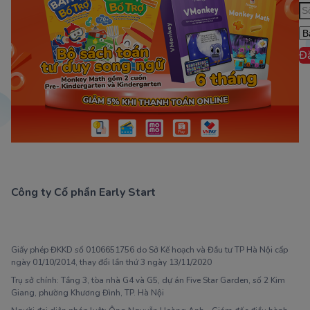
Đ
Công ty Cổ phần Early Start
1900 63 60 52
Giấy phép ĐKKD số 0106651756 do Sở Kế hoạch và Đầu tư TP Hà Nội cấp
ngày 01/10/2014, thay đổi lần thứ 3 ngày 13/11/2020
Trụ sở chính: Tầng 3, tòa nhà G4 và G5, dự án Five Star Garden, số 2 Kim
Giang, phường Khương Đình, TP. Hà Nội