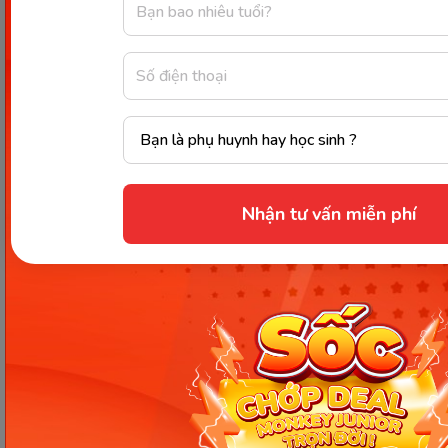
Nhắc trẻ đeo khẩu trang khi ra ngoài để hạn chế nguy cơ
lây bệnh. (Ảnh: Nguồn Internet)
Nhận tư vấn miễn phí
Có thể chăm sóc
trẻ bị cảm cúm
ngay tại nhà với
các cách làm bên trên. Ghi nhớ nguyên tắc hạ sốt,
giảm ho, bổ sung đầy đủ dinh dưỡng cho trẻ và cho
trẻ nghỉ ngơi nhiều hơn để nhanh chóng hồi phục.
Hãy phòng ngừa cho bé thật tốt để bảo đảm sức
khỏe cho bé nhé.
Nguồn tham khảo