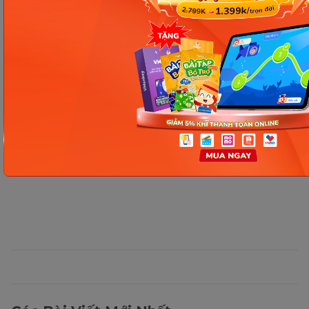
Chia sẻ ngay
Thông tin trong bài viết được tổng hợp nhằm
mục đích tham khảo và có thể thay đổi mà
không cần báo trước. Quý khách vui lòng
kiểm tra lại qua các kênh chính thức hoặc liên
hệ trực tiếp với đơn vị liên quan để nắm bắt
tình hình thực tế.