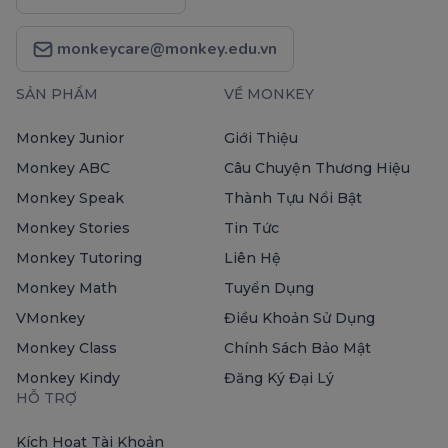
monkeycare@monkey.edu.vn
SẢN PHẨM
VỀ MONKEY
Monkey Junior
Giới Thiệu
Monkey ABC
Câu Chuyện Thương Hiệu
Monkey Speak
Thành Tựu Nổi Bật
Monkey Stories
Tin Tức
Monkey Tutoring
Liên Hệ
Monkey Math
Tuyển Dụng
VMonkey
Điều Khoản Sử Dụng
Monkey Class
Chính Sách Bảo Mật
Monkey Kindy
Đăng Ký Đại Lý
HỖ TRỢ
Kích Hoạt Tài Khoản