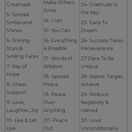
Make Others
Greatness
24- Gratitude Is
Smile
the Key
5- Spread
14- I can
Smiles and
25- Dare To
Shines
15- You Can
Dream
6- Shining
16- Everything
26- Success Takes
Stars &
is Possible
Perseverance
Smiling Faces
17- Words of
27-Dare To Be
7- Ray of
Wisdom
Unique
Hope
18- Spread
28- Aspire, Target,
8- Sheer
Peace
Achieve
Support
19- Peace
29- Reduce
9- Love,
Over
Negativity &
Laughter, Joy
Anything
Hatred
10- Live & Let
20- Peace
30- Love
Live
Out
Unconditionally