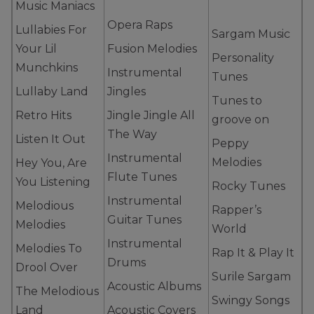
Music Maniacs
Opera Raps
Lullabies For
Sargam Music
Your Lil
Fusion Melodies
Personality
Munchkins
Instrumental
Tunes
Lullaby Land
Jingles
Tunes to
Retro Hits
Jingle Jingle All
groove on
The Way
Listen It Out
Peppy
Instrumental
Melodies
Hey You, Are
Flute Tunes
You Listening
Rocky Tunes
Instrumental
Melodious
Rapper’s
Guitar Tunes
Melodies
World
Instrumental
Melodies To
Rap It & Play It
Drums
Drool Over
Surile Sargam
Acoustic Albums
The Melodious
Swingy Songs
Land
Acoustic Covers