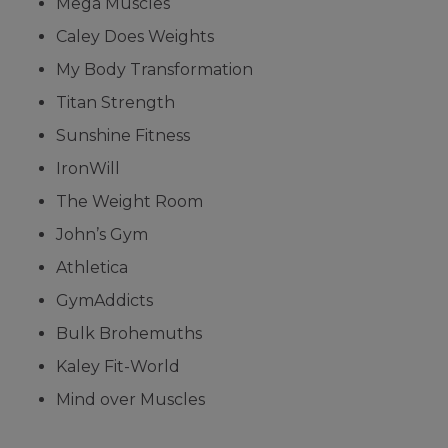
Mega Muscles
Caley Does Weights
My Body Transformation
Titan Strength
Sunshine Fitness
IronWill
The Weight Room
John’s Gym
Athletica
GymAddicts
Bulk Brohemuths
Kaley Fit-World
Mind over Muscles