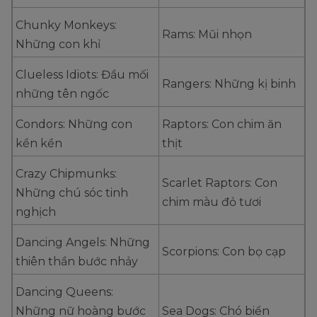
Chunky Monkeys:
Rams: Mũi nhọn
Những con khỉ
Clueless Idiots: Đầu mối
Rangers: Những kị binh
những tên ngốc
Condors: Những con
Raptors: Con chim ăn
kền kền
thịt
Crazy Chipmunks:
Scarlet Raptors: Con
Những chú sóc tinh
chim màu đỏ tươi
nghịch
Dancing Angels: Những
Scorpions: Con bọ cạp
thiên thần bước nhảy
Dancing Queens:
Những nữ hoàng bước
Sea Dogs: Chó biển