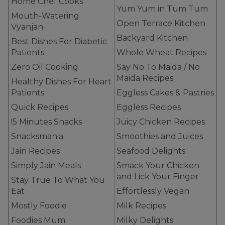
Home Chef Cooks
Yum Yum in Tum Tum
Mouth-Watering
Open Terrace Kitchen
Vyanjan
Backyard Kitchen
Best Dishes For Diabetic
Patients
Whole Wheat Recipes
Zero Oil Cooking
Say No To Maida / No
Maida Recipes
Healthy Dishes For Heart
Patients
Eggless Cakes & Pastries
Quick Recipes
Eggless Recipes
!5 Minutes Snacks
Juicy Chicken Recipes
Snacksmania
Smoothies and Juices
Jain Recipes
Seafood Delights
Simply Jain Meals
Smack Your Chicken
and Lick Your Finger
Stay True To What You
Eat
Effortlessly Vegan
Mostly Foodie
Milk Recipes
Foodies Mum
Milky Delights