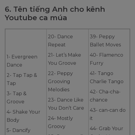
6. Tên tiếng Anh cho kênh
Youtube ca múa
20- Dance
39- Peppy
Repeat
Ballet Moves
21- Let’s Make
40- Flamenco
1- Evergreen
You Groove
Furry
Dance
22- Peppy
41- Tango
2- Tap Tap &
Grooving
Charlie Tango
Tap
Melodies
42- Cha-cha-
3- Tap &
23- Dance Like
chance
Groove
You Don’t Care
43- can-can do
4- Shake Your
24- Mostly
it
Body
Groovy
44- Grab Your
5- Dancify