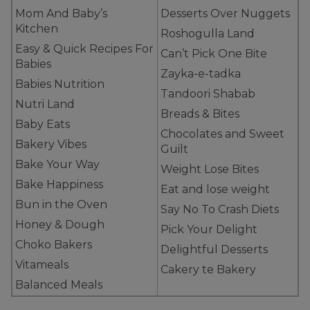
Mom And Baby’s
Desserts Over Nuggets
Kitchen
Roshogulla Land
Easy & Quick Recipes For
Can’t Pick One Bite
Babies
Zayka-e-tadka
Babies Nutrition
Tandoori Shabab
Nutri Land
Breads & Bites
Baby Eats
Chocolates and Sweet
Bakery Vibes
Guilt
Bake Your Way
Weight Lose Bites
Bake Happiness
Eat and lose weight
Bun in the Oven
Say No To Crash Diets
Honey & Dough
Pick Your Delight
Choko Bakers
Delightful Desserts
Vitameals
Cakery te Bakery
Balanced Meals