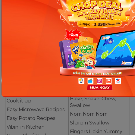
Đặt tên kênh youtube về âm nhạc. (Ảnh: Internet)
5. Tên kênh Youtube tiếng Anh
hay về ẩm thực bằng tiếng Anh
Khana Rozana
Balanced Diet
Mughlai’s Kitchen
Watch Out What You
Nutrition Plus Taste
Eat
Cooking With Nutrients
Cookery Wookery
Cooking With Calorie
Baking Shaking
Calculations
Bake, Shake, Chew,
Cook it up
Swallow
Easy Microwave Recipes
Nom Nom Nom
Easy Potato Recipes
Slurp n Swallow
Vibin’ in Kitchen
Fingers Lickin Yummy