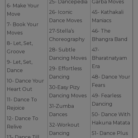
25- Dancepedia
Garba Moves
6- Make Your
26- Iconic
45- Kathakali
Move
Dance Moves
Maniacs
7- Book Your
27-Stella’s
46- The
Moves
Choreography
Bhangra Band
8- Let, Set,
28- Subtle
47-
Groove
Dancing Moves
Bharatnatyam
9- Let, Set,
Era
29- Effortless
Dance
Dancing
48- Dance Your
10- Dance Your
Fears
30-Easy Pizy
Heart Out
Dancing Moves
49- Fearless
11- Dance To
Dancing
31-Zumba
Rejoice
Dances
50- Dance With
12- Dance To
Hakuna Matata
32-Workout
Relive
Dancing
51- Dance Plus
13- Dance Till