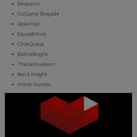
Respawn
GoGame Brigade
ApexFlex
SquadMore
ClickQuest
BattleBright
TheSamuelson
Nord Knight
Prime Hunter