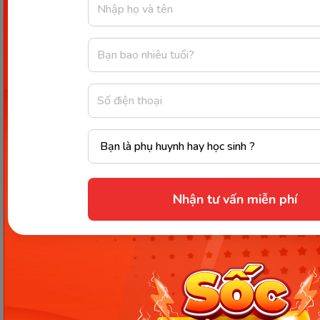
Tunes
Bonjour
Jingles
Strings
Musicshala
Rhymes For Kids
Strings
Maniacs of
Kids Music
Attached
Music
Gallery
Listen Me Baby
Nhận tư vấn miễn phí