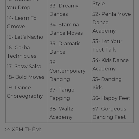
Style
33- Dreamy
You Drop
Dances
52- Pehla Move
14- Learn To
Dance
34- Stamina
Groove
Academy
Dance Moves
15- Let’s Nacho
53- Let Your
35- Dramatic
16- Garba
Feet Talk
Dance
Techniques
54- Kids Dance
36-
17- Sassy Salsa
Academy
Contemporary
18- Bold Moves
Dancing
55- Dancing
19- Dance
Kids
37- Tango
Choreography
Tapping
56- Happy Feet
38- Waltz
57- Gorgeous
Academy
Dancing Feet
>> XEM THÊM: