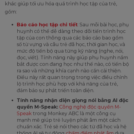
khác giúp tối ưu hóa quá trình học tập của trẻ,
gồm:
Báo cáo học tập chi tiết
: Sau mỗi bài học, phụ
huynh có thể dễ dàng theo dõi tiến trình học
tập của con thông qua các báo cáo bao gồm
số từ vựng và câu trẻ đã học, thời gian học, và
mức độ tiến bộ qua từng kỹ năng (nghe, nói,
đọc, viết). Tính năng này giúp phụ huynh nắm
bắt được con đang học như thế nào, có tiến bộ
ra sao và những khía cạnh nào cần cải thiện.
Điều này rất quan trọng trong việc điều chỉnh
lộ trình học phù hợp với khả năng của trẻ,
đảm bảo sự phát triển toàn diện.
Tính năng nhận diện giọng nói bằng AI độc
quyền M-Speak:
Công nghệ độc quyền M-
Speak
trong Monkey ABC là một công cụ
mạnh mẽ giúp trẻ luyện phát âm một cách
chuẩn xác. Trẻ sẽ nói theo các từ đã học và hệ
thống AI sẽ tự động
chấm điểm phát âm
dựa