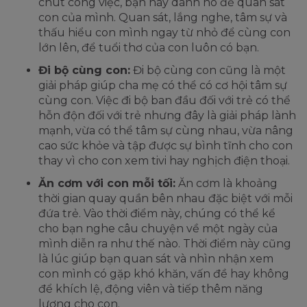
chút công việc, bạn hãy dành nó để quan sát
con của mình. Quan sát, lắng nghe, tâm sự và
thấu hiểu con mình ngay từ nhỏ để cùng con
lớn lên, để tuổi thơ của con luôn có bạn.
Đi bộ cùng con:
Đi bộ cùng con cũng là một
giải pháp giúp cha mẹ có thể có cơ hội tâm sự
cùng con. Việc đi bộ ban đầu đối với trẻ có thể
hỗn độn đối với trẻ nhưng đây là giải pháp lành
mạnh, vừa có thể tâm sự cùng nhau, vừa nâng
cao sức khỏe và tập được sự bình tĩnh cho con
thay vì cho con xem tivi hay nghịch điện thoại.
Ăn cơm với con mỗi tối:
Ăn cơm là khoảng
thời gian quay quần bên nhau đặc biệt với mỗi
đứa trẻ. Vào thời điểm này, chúng có thể kể
cho bạn nghe câu chuyện về một ngày của
mình diễn ra như thế nào. Thời điểm này cũng
là lúc giúp bạn quan sát và nhìn nhận xem
con mình có gặp khó khăn, vấn đề hay không
để khích lệ, động viên và tiếp thêm năng
lượng cho con.