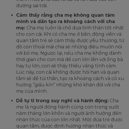
đường sai trái.
Cảm thấy rằng cha mẹ không quan tâm
mình và dần tạo ra khoảng cách với cha
mẹ:
Cha mẹ luôn là chỗ dựa tinh thần tốt nhất
cho con cái. Khi có cha mẹ ở bên, động viên và
quan tâm trẻ sẽ cảm thấy được yêu thương, từ
đó con thoải mái chia sẻ những điều muốn nói
với bố mẹ. Ngược lại, nếu cha mẹ không dành
thời gian cho con mà để con lớn lên với ông bà
hay tự lớn, con sẽ thấy thiếu vắng tình cảm.
Lúc này, con cái không được hỏi han và quan
tâm sẽ dễ tủi thân, tạo ra khoảng cách và có xu
hướng “giấu kín” những khó khăn đối với cha
mẹ của mình.
Dễ tự ti trong suy nghĩ và hành động:
Cha
mẹ là người đồng hành cùng con trong suốt
năm tháng lớn khôn và người ảnh hưởng đến
nhận thức của con lớn nhất. Một đứa trẻ được
quan tâm, được định hướng nhận thức và