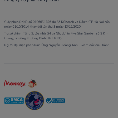
Công ty Cổ phần Early Start
1900 63 60 52
Giấy phép ĐKKD số 0106651756 do Sở Kế hoạch và Đầu tư TP Hà Nội cấp
ngày 01/10/2014, thay đổi lần thứ 3 ngày 13/11/2020
Trụ sở chính: Tầng 3, tòa nhà G4 và G5, dự án Five Star Garden, số 2 Kim
Giang, phường Khương Đình, TP. Hà Nội
Người đại diện pháp luật: Ông Nguyễn Hoàng Anh - Giám đốc điều hành