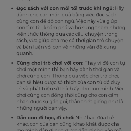
Đọc sách với con mỗi tối trước khi ngủ:
Hãy
dành cho con món quà bằng việc đọc sách
cùng con để dỗ con ngủ. Việc này vừa giúp
con tìm tòi, khám phá và bổ sung thêm những
kiến thức thông qua các câu chuyện trong
sách, vừa giúp cha mẹ có thời gian trò chuyện
và bàn luận với con về những vấn đề xung
quanh.
Cùng chơi trò chơi với con:
Thay vì để con tự
chơi một mình thì bạn hãy dành thời gian và
chơi cùng con. Thông qua việc chơi trò chơi,
bạn sẽ hiểu được sở thích của con từ đó duy
trì và phát triển sở thích ấy cho con mình. Việc
chơi cùng con đồng thời cũng cho con cảm
nhận được sự gần gũi, thân thiết giống như là
những người bạn vậy.
Dẫn con đi học, đi chơi:
Như bao đứa trẻ
khác, con của bạn cũng khao khát được cha
mẹ mình dẫn đi học, được dẫn đi chơi vào mỗi