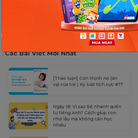
Các Bài Viết Mới Nhất
[Thảo luận] Cơn thịnh nộ (ăn
vạ) của trẻ | Kỷ luật tích cực #17
Ngày 18: Vì sao bé nhanh quên
từ tiếng Anh? Cách giúp con
nhớ lâu mà không cần học
nhiều