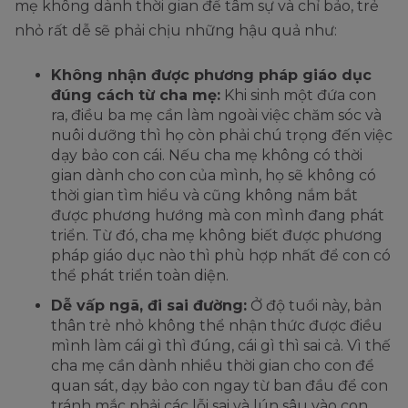
mẹ không dành thời gian để tâm sự và chỉ bảo, trẻ
nhỏ rất dễ sẽ phải chịu những hậu quả như:
Không nhận được phương pháp giáo dục
đúng cách từ cha mẹ:
Khi sinh một đứa con
ra, điều ba mẹ cần làm ngoài việc chăm sóc và
nuôi dưỡng thì họ còn phải chú trọng đến việc
dạy bảo con cái. Nếu cha mẹ không có thời
gian dành cho con của mình, họ sẽ không có
thời gian tìm hiểu và cũng không nắm bắt
được phương hướng mà con mình đang phát
triển. Từ đó, cha mẹ không biết được phương
pháp giáo dục nào thì phù hợp nhất để con có
thể phát triển toàn diện.
Dễ vấp ngã, đi sai đường:
Ở độ tuổi này, bản
thân trẻ nhỏ không thể nhận thức được điều
mình làm cái gì thì đúng, cái gì thì sai cả. Vì thế
cha mẹ cần dành nhiều thời gian cho con để
quan sát, dạy bảo con ngay từ ban đầu để con
tránh mắc phải các lỗi sai và lún sâu vào con