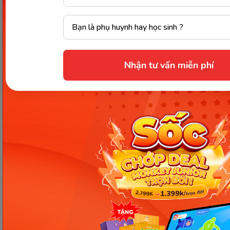
con
là cách để thôi thúc cha mẹ thay đổi cách nhìn
nhận, cách yêu thương con cái của mình. Hãy dành
thời gian giao tiếp và chơi đùa cùng con cha mẹ
nhé!
Nhận tư vấn miễn phí
Nguồn tham khảo
Chia sẻ ngay
Thông tin trong bài viết được tổng hợp nhằm
mục đích tham khảo và có thể thay đổi mà
không cần báo trước. Quý khách vui lòng
kiểm tra lại qua các kênh chính thức hoặc liên
hệ trực tiếp với đơn vị liên quan để nắm bắt
tình hình thực tế.