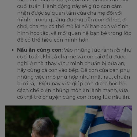
cuối tuần. Hành động này sẽ giúp con cảm
nhận được sự quan tâm của cha mẹ đối với
mình. Trong quãng đường dẫn con đi học, đi
chơi, cha mẹ có thể mở lời hỏi han con về tình
hình học tập, về mối quan hệ bạn bè trong lớp
để có thể hiểu con mình hơn.
Nấu ăn cùng con:
Vào những lúc rảnh rỗi như
cuối tuần, khi cả cha mẹ và con cái đều được
nghỉ ở nhà, thay vì tự mình chuẩn bị bữa ăn,
hãy cùng cả con vào bếp. Để con của bạn phụ
những việc nhỏ phù hợp như nhặt rau, chuẩn
bị rổ rá,... Điều này vừa giúp con được học hỏi
cách chế biến những món ăn lành mạnh, vừa
có thể trò chuyện cùng con trong lúc nấu ăn.