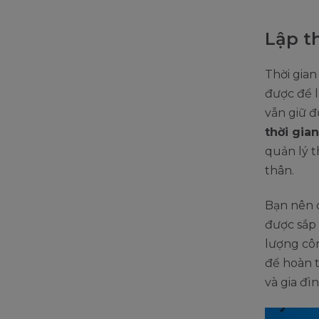
Lập t
Thời gian
được để l
vẫn giữ đ
thời gian
quản lý t
thân.
Bạn nên c
được sắp 
lượng côn
để hoàn 
và gia đì