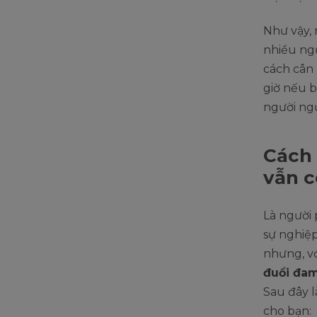
Như vậy, 
nhiều ng
cách cân 
giờ nếu 
người ng
Cách 
vẫn c
Là người 
sự nghiệ
nhưng, vớ
đuổi đam
Sau đây 
cho bạn: