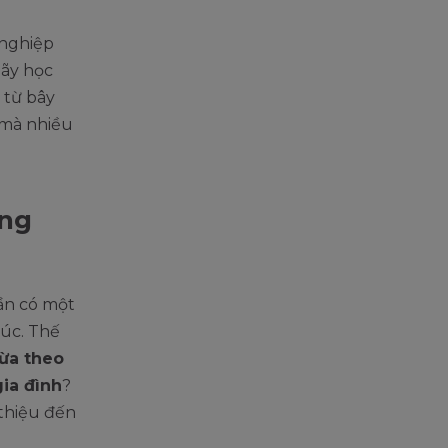
 nghiệp
Hãy học
 từ bây
 mà nhiều
ưng
cần có một
úc. Thế
ừa theo
ia đình
?
thiệu đến