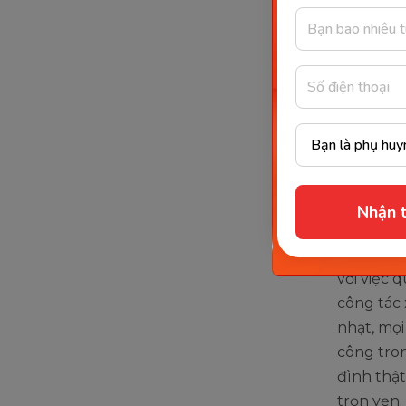
Đừng n
Tuy nhiên
hạn, mà k
đại thời 
muốn có 
đấu từng 
Nhận t
xã hội, đ
Thế nhưng
với việc 
công tác 
nhạt, mọi
công tro
đình thật
trọn vẹn.