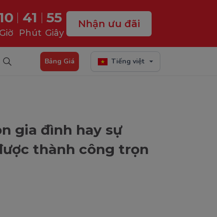
10
41
53
Nhận ưu đãi
Giờ
Phút
Giây
Bảng Giá
Tiếng việt
n gia đình hay sự
được thành công trọn