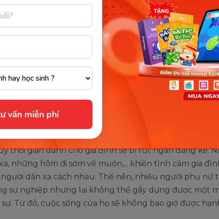
ên chọn 1 mà hãy cân bằng giữa sự nghiệp và gia đình. (Ảnh: 
Internet)
 việc cân bằng không phải dễ vì quỹ thời gian của chúng
ỳ vọng của xã hội đặt lên người phụ nữ lại là vô hạn. Tro
đại bình đẳng giới hiện nay, phụ nữ cũng giống như đàn 
những khát vọng và hoài bão lớn về sự nghiệp. Họ đan
ngày để thăng tiến trong công việc, để đạt được địa vị 
ư vấn miễn phí
ể nhận được sự tôn trọng từ mọi người.
, một khi đã tập trung vào phát triển sự nghiệp thì đồ
quỹ thời gian dành cho gia đình sẽ bị rút ngắn đáng kể. 
xa, những hôm đi sớm về muộn,... khiến tình cảm gia đìn
 người dần xa cách nhau. Thế nên, nhiều người phụ nữ 
ng sự nghiệp nhưng lại không thể gây dựng được một m
 sự. Từ đó, cuộc sống của họ sẽ không bao giờ được hạ