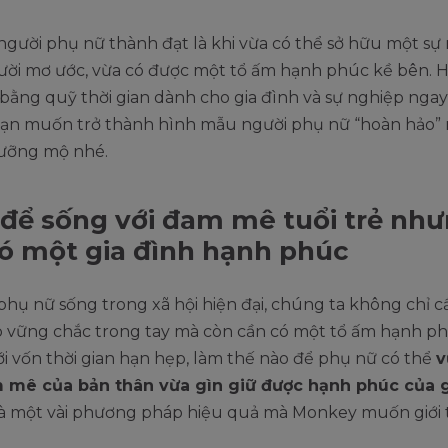
người phụ nữ thành đạt là khi vừa có thể sở hữu một sự
ười mơ ước, vừa có được một tổ ấm hạnh phúc kề bên. 
bằng quỹ thời gian dành cho gia đình và sự nghiệp ngay
bạn muốn trở thành hình mẫu người phụ nữ “hoàn hảo”
ưỡng mộ nhé.
để sống với đam mê tuổi trẻ nh
ó một gia đình hạnh phúc
phụ nữ sống trong xã hội hiện đại, chúng ta không chỉ 
p vững chắc trong tay mà còn cần có một tổ ấm hạnh ph
i vốn thời gian hạn hẹp, làm thế nào để phụ nữ có thể
v
 mê của bản thân vừa gìn giữ được hạnh phúc của g
là một vài phương pháp hiệu quả mà Monkey muốn giới 