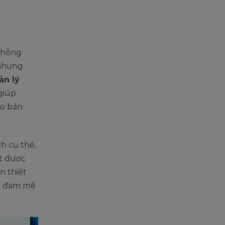
 không
 nhưng
ản lý
giúp
ho bản
h cụ thể,
át được
n thiết
ho đam mê