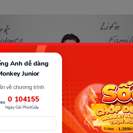
iếng Anh dễ dàng
Monkey Junior
ấn về chương trình
0
10
41
53
sau
Ngày
Giờ
Phút
Giây