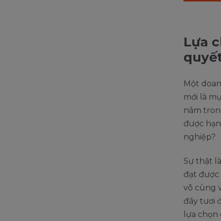
Lựa c
quyết
Một doan
mới là m
nắm tron
được hạnh
nghiệp?
Sự thật l
đạt được 
vô cùng v
đầy tươi 
lựa chọn 