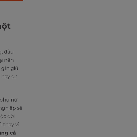
một
g, đâu
ại nên
 gìn giữ
 hay sự
 phụ nữ
nghiệp sẽ
ộc đời
ì thay vì
ằng cả