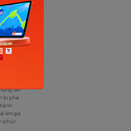
Sưu tầm
 ta là có
ng thời
ông, cũng
g phấn
cao trong
ng nghĩa
Những lần
h bị phai
thành
ái ấm gia
nh phúc