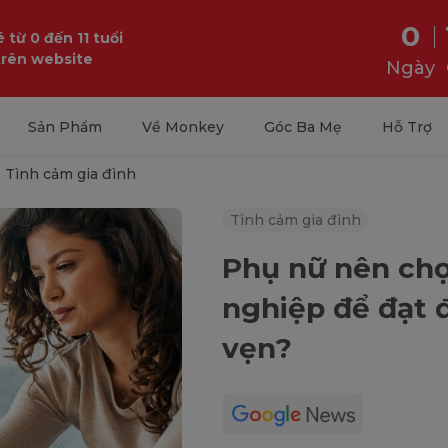
0
 từ 0 đến 11 tuổi
trên website
Ngày
Sản Phẩm
Về Monkey
Góc Ba Mẹ
Hỗ Trợ
Tình cảm gia đình
Tình cảm gia đình
Phụ nữ nên chọ
nghiệp để đạt 
vẹn?