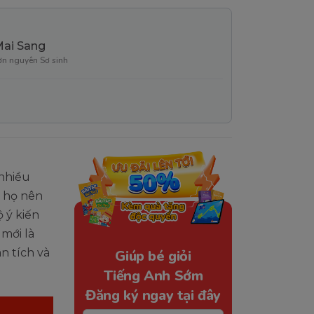
Mai Sang
ơn nguyên Sơ sinh
 nhiều
g họ nên
 ý kiến
mới là
n tích và
Giúp bé giỏi
Tiếng Anh Sớm
Đăng ký ngay tại đây