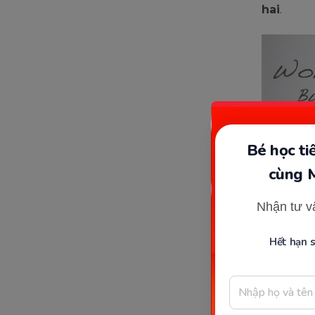
hai
.
Bé học t
cùng 
Nhận tư v
Hết hạn 