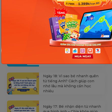
Các Bài Viết Mới Nhất
[Thảo luận] Cơn thịnh nộ (ăn
vạ) của trẻ | Kỷ luật tích cực #17
Ngày 18: Vì sao bé nhanh quên
từ tiếng Anh? Cách giúp con
nhớ lâu mà không cần học
nhiều
Ngày 17: Bé nhận diện từ nhanh
qua hình ảnh – Chìa khóa giúp