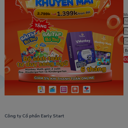
Mớ
Đ
Công ty Cổ phần Early Start