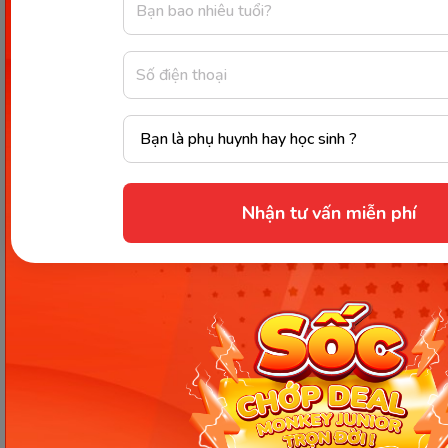
một kỳ thai thật khỏe mạnh và việc thai giáo trở nên
nhẹ nhàng hơn.
Chia sẻ ngay
Nhận tư vấn miễn phí
Thông tin trong bài viết được tổng hợp nhằm
mục đích tham khảo và có thể thay đổi mà
không cần báo trước. Quý khách vui lòng
kiểm tra lại qua các kênh chính thức hoặc liên
hệ trực tiếp với đơn vị liên quan để nắm bắt
tình hình thực tế.