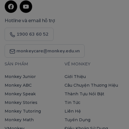
Hotline và email hỗ trợ
1900 63 60 52
monkeycare@monkey.edu.vn
SẢN PHẨM
VỀ MONKEY
Monkey Junior
Giới Thiệu
Monkey ABC
Câu Chuyện Thương Hiệu
Monkey Speak
Thành Tựu Nổi Bật
Monkey Stories
Tin Tức
Monkey Tutoring
Liên Hệ
Monkey Math
Tuyển Dụng
VMonkey
Điều Khoản Sử Dụng