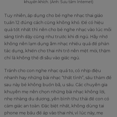
khuyến khích. (Ảnh: Sưu tầm Internet)
Tuy nhiên, áp dụng cho bé nghe nhạc thai giáo
tuần 12 đúng cách cũng không khó. Để có hiệu
quả tốt nhất thì nên cho bé nghe nhạc vào lúc mỗi
sáng tỉnh dậy cũng như trước khi đi ngủ. Hãy nhớ
không nên lạm dụng âm nhạc nhiều quá để phản
tác dụng, khiến cho thai nhi trở nên mệt mỏi, thậm
chí là không thể đi sâu vào giấc ngủ.
Tránh cho con nghe nhạc quá to, có nhịp điệu
nhanh hay những bài nhạc “thất tình”, sầu thảm để
sau này bé không buồn bã, u sầu. Các chuyên gia
khuyên mẹ nên chọn những bài nhạc không lời,
nhẹ nhàng du dương, yên bình thư thái để con có
cảm giác an toàn. Đặc biệt nhất, không dùng tai
phone mẹ bầu để áp vào thai nhi, vì lúc này, mẹ