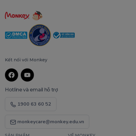
Kết nối với Monkey
Hotline và email hỗ trợ
1900 63 60 52
monkeycare@monkey.edu.vn
SẢN PHẨM
VỀ MONKEY