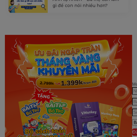
gì để con nói nhiều hơn?
Mớ
Đ