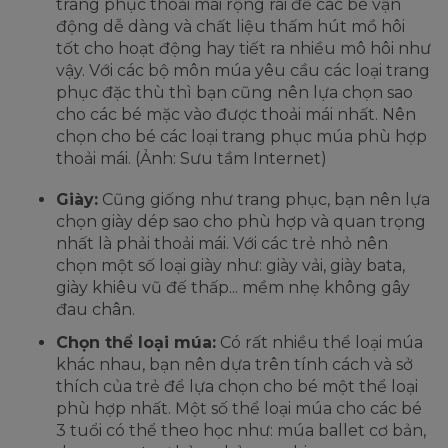
trang phục thoải mái rộng rãi để các bé vận
động dễ dàng và chất liệu thấm hút mồ hôi
tốt cho hoạt động hay tiết ra nhiều mô hôi như
vậy. Với các bộ môn múa yêu cầu các loại trang
phục đặc thù thì bạn cũng nên lựa chọn sao
cho các bé mặc vào được thoải mái nhất. Nên
chọn cho bé các loại trang phục múa phù hợp
thoải mái. (Ảnh: Sưu tầm Internet)
Giày:
Cũng giống như trang phục, bạn nên lựa
chọn giày dép sao cho phù hợp và quan trọng
nhất là phải thoải mái. Với các trẻ nhỏ nên
chọn một số loại giày như: giày vải, giày bata,
giày khiêu vũ đế thấp... mềm nhẹ không gây
đau chân.
Chọn thể loại múa:
Có rất nhiều thể loại múa
khác nhau, bạn nên dựa trên tính cách và sở
thích của trẻ để lựa chọn cho bé một thể loại
phù hợp nhất. Một số thể loại múa cho các bé
3 tuổi có thể theo học như: múa ballet cơ bản,