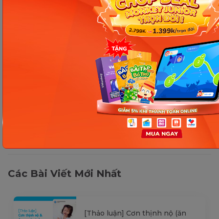
Thông tin trong bài viết được tổng hợp nhằm
mục đích tham khảo và có thể thay đổi mà
không cần báo trước. Quý khách vui lòng
kiểm tra lại qua các kênh chính thức hoặc liên
hệ trực tiếp với đơn vị liên quan để nắm bắt
tình hình thực tế.
Các Bài Viết Mới Nhất
[Thảo luận] Cơn thịnh nộ (ăn