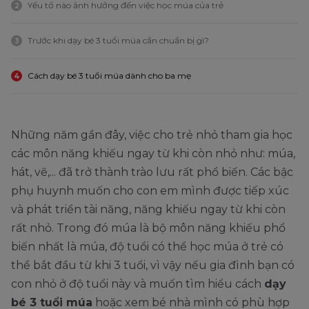
Yếu tố nào ảnh hưởng đến việc học múa của trẻ
2
Trước khi dạy bé 3 tuổi múa cần chuẩn bị gì?
3
Cách dạy bé 3 tuổi múa dành cho ba mẹ
4
Những năm gần đây, việc cho trẻ nhỏ tham gia học
các môn năng khiếu ngay từ khi còn nhỏ như: múa,
hát, vẽ,... đã trở thành trào lưu rất phổ biến. Các bậc
phụ huynh muốn cho con em mình được tiếp xúc
và phát triển tài năng, năng khiếu ngay từ khi còn
rất nhỏ. Trong đó múa là bộ môn năng khiếu phổ
biến nhất là múa, độ tuổi có thể học múa ở trẻ có
thể bắt đầu từ khi 3 tuổi, vì vậy nếu gia đình bạn có
con nhỏ ở độ tuổi này và muốn tìm hiểu cách
dạy
bé 3 tuổi múa
hoặc xem bé nhà mình có phù hợp