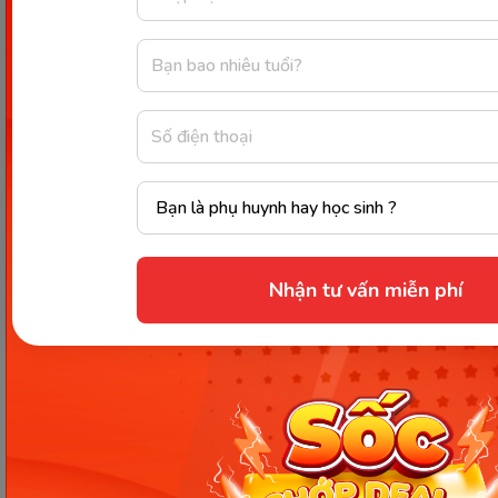
Kết luận
Học múa không những là hoạt động tạo niềm vui
cho các trẻ nhỏ mà còn giúp một phần nào đó định
hướng, nuôi dưỡng đam mê năng khiếu nghệ
thuật cho các em nhỏ ngay từ khi còn rất nhỏ. Việc
dạy bé 3 tuổi múa
sẽ giúp các bé được hoạt động,
tiếp xúc và trải nghiệm nhiều hơn và còn mang lại
rất nhiều lợi ích về cả tinh thần và thể chất. Hy vọng
thông những chia sẻ trên sẽ giúp các mẹ hiểu hơn
Nhận tư vấn miễn phí
lợi ích của việc cho các bé học múa và giúp cho tuổi
thơ của các bé phong phú và vui vẻ hơn.
Chia sẻ ngay