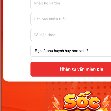
Bạn có thể cùng bé đi bộ, vừa đi vừa giới thiệu. (Ảnh: Sưu
tầm Internet)
Nhận tư vấn miễn phí
Phương pháp giáo dục theo hướng đến mục tiêu
trải nghiệm cùng con luôn đạt được hiệu quả cao.
Bạn có thể thực hiện ở bất cứ đâu như trên đường
đi học, đi chơi. Ba mẹ nên giả dụ một số tình huống
giao thông không an toàn để bé tự ý thức tránh. Ví
dụ như: Không được tự ý chạy ra đường, không
vượt đèn đỏ, không đi xuống lòng đường…