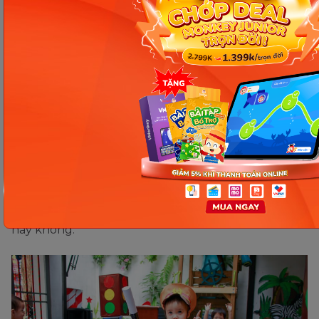
Cùng con tham gia những trò
chơi
Thông qua những trò chơi, kiến thức giao thông
của con sẽ được hiện thực hóa, giúp con có thêm
nhiều kiến thức và ghi nhớ lâu hơn. Bé sẽ rất hứng
thú để tham gia những trò chơi thú vị cùng ba mẹ.
Bạn hãy đóng vai là người tham gia giao thông và
bé sẽ làm chú cảnh sát. Bạn thử cố tình đi sai luật
để xem bé có thể chỉ ra được những lỗi sai của mình
hay không.