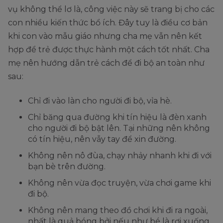
vụ không thể lơ là, công việc này sẽ trang bị cho các
con nhiều kiến thức bổ ích. Đây tuy là điều cơ bản
khi con vào mẫu giáo nhưng cha mẹ vẫn nên kết
hợp để trẻ được thực hành một cách tốt nhất. Cha
mẹ nên hướng dẫn trẻ cách để đi bộ an toàn như
sau:
Chỉ đi vào làn cho người đi bộ, vỉa hè.
Chỉ băng qua đường khi tín hiệu là đèn xanh
cho người đi bộ bật lên. Tại những nên không
có tín hiệu, nên vẫy tay để xin đường.
Không nên nô đùa, chạy nhảy nhanh khi đi với
bạn bè trên đường.
Không nên vừa đọc truyện, vừa chơi game khi
đi bộ.
Không nên mang theo đồ chơi khi đi ra ngoài,
nhất là quả bóng bởi nếu như bé là rơi xuống