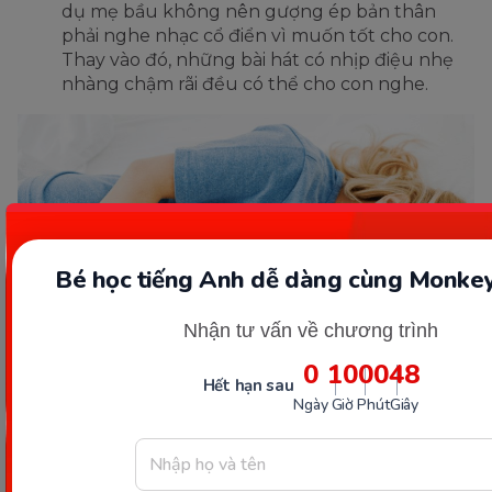
dụ mẹ bầu không nên gượng ép bản thân
phải nghe nhạc cổ điển vì muốn tốt cho con.
Thay vào đó, những bài hát có nhịp điệu nhẹ
nhàng chậm rãi đều có thể cho con nghe.
Bé học tiếng Anh dễ dàng cùng Monkey
Nhận tư vấn về chương trình
0
10
00
47
Hết hạn sau
Ngày
Giờ
Phút
Giây
Nghe truyện nói trước khi ngủ giúp mẹ và bé dễ ngủ hơn.
(Ảnh: Sưu tầm Internet)