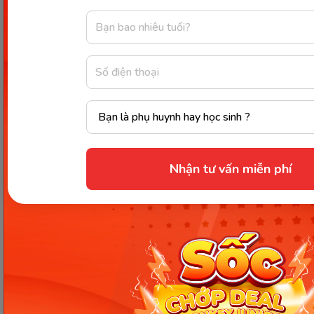
Ngoài những phương pháp
thai giáo tháng thứ 7
mà
Monkey
đã để ở trên. Bố mẹ có thể tham khảo
thêm nhiều cách giáo dục trẻ khác để kết hợp hài
hòa với nhau. Từ đó, tạo môi trường phát triển tốt
cho con trong những tháng cuối này nhé!
Chia sẻ ngay
Nhận tư vấn miễn phí
Thông tin trong bài viết được tổng hợp nhằm
mục đích tham khảo và có thể thay đổi mà
không cần báo trước. Quý khách vui lòng
kiểm tra lại qua các kênh chính thức hoặc liên
hệ trực tiếp với đơn vị liên quan để nắm bắt
tình hình thực tế.