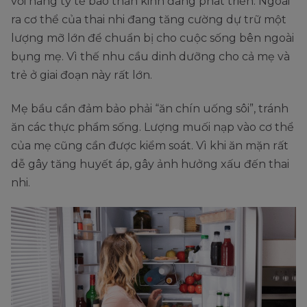
với hàng tỷ tế bào thần kinh đang phát triển. Ngoài
ra cơ thể của thai nhi đang tăng cường dự trữ một
lượng mỡ lớn để chuẩn bị cho cuộc sống bên ngoài
bụng mẹ. Vì thế nhu cầu dinh dưỡng cho cả mẹ và
trẻ ở giai đoạn này rất lớn.
Mẹ bầu cần đảm bảo phải “ăn chín uống sôi”, tránh
ăn các thực phẩm sống. Lượng muối nạp vào cơ thể
của mẹ cũng cần được kiểm soát. Vì khi ăn mặn rất
dễ gây tăng huyết áp, gây ảnh hưởng xấu đến thai
nhi.