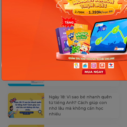
Các Bài Viết Mới Nhất
[Thảo luận] Cơn thịnh nộ (ăn
vạ) của trẻ | Kỷ luật tích cực #17
Ngày 18: Vì sao bé nhanh quên
từ tiếng Anh? Cách giúp con
nhớ lâu mà không cần học
nhiều