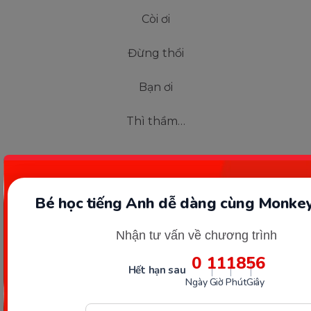
Còi ơi
Đừng thổi
Bạn ơi
Thì thầm…
Nghệ sĩ
Bé học tiếng Anh dễ dàng cùng Monkey
Mùa hè
Nhận tư vấn về chương trình
Ve ve
0
11
18
54
Hết hạn sau
Ngày
Giờ
Phút
Giây
Đang hát