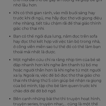
nhớ lâu hơn.
Khi có thời gian rảnh, vào mỗi buổi sáng hay
trước khi đi ngủ, mẹ hãy đọc thơ với giọng điệu
nhẹ nhàng, tiết tấu chậm rãi để thai giáo thính
giác cho thai nhi.
Bạn có thể ngồi dựa lưng, nằm đọc trên sofa
hay đọc thơ kết hợp với việc tản bộ trong nhà,
ở công viên miễn sao tư thế đó có thể làm bạn
thoải mái nhất là được.
Một nghiên cứu chỉ ra rằng nhịp tim của bé sẽ
đập nhanh hơn khi nghe âm thanh từ bố mẹ
hoặc người thân hơn là khi nghe từ một người
xa lạ. Ngoài ra, việc để bố đọc thơ thai giáo cho
thai nhi tháng thứ 5 còn giúp bé nhận ra giọng
của bố mình, tập cho bé làm quen trước khi
chào đời để đỡ bỡ ngỡ.
Bên cạnh những bài thơ thì truyện hoạt hình,
truyện series, truyện nhạc,… cũng là một thế