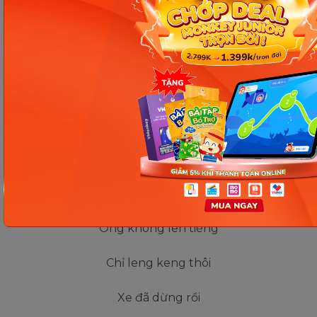
Leng keng!... leng keng!
Là chuông ông rác
Hỡi cô hỡi bác
Có rác, tôi xin
Ông rác lặng im
Khẩu trang bịt miệng
Ông không lên tiếng
Chỉ leng keng thôi
Xe đã dừng rồi