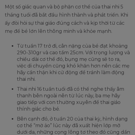
Một số giác quan và bộ phận cơ thể của thai nhi 5
tháng tuổi đã bắt đầu hình thành và phát triển. Khi
ấy đòi hỏi sự thai giáo đúng cách và kịp thời từ các
mẹ để bé lớn lên thông minh và khỏe mạnh.
Từ tuần 17 trở đi, cân nặng của bé đạt khoảng
290-310gr và cao tầm 25cm. Với trọng lượng và
chiều dài cơ thể đó, bụng mẹ cũng sẽ to ra,
việc di chuyển cũng khó khăn hơn nên các mẹ
hãy cẩn thận khi cử động để tránh làm động
thai nhi.
Thai nhi 16 tuần tuổi đã có thể nghe thấy âm
thanh bên ngoài nên từ lúc này, ba mẹ hãy
giao tiếp với con thường xuyên để thai giáo
thính giác cho bé.
Bên cạnh đó, ở tuần 20 của thai kỳ, hình dạng
cơ thể “mờ ảo” lúc này đã xuất hiện lớp mỡ
dưới da, những cọng lông tơ theo đó cũng dần