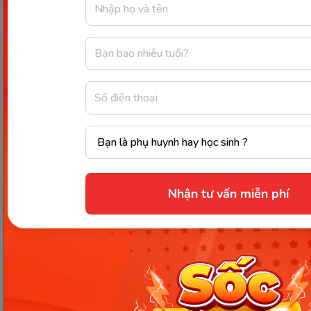
Ai mà
Ầm ĩ
Ve buồn
Lặng thinh
Úp mặt
Nằm khóc
Nhận tư vấn miễn phí
Ướt đầm
Bình minh..
Bài thơ Ông rác