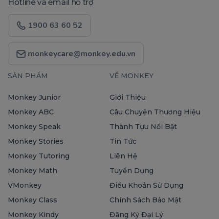
Hotline và email hỗ trợ
1900 63 60 52
monkeycare@monkey.edu.vn
SẢN PHẨM
VỀ MONKEY
Monkey Junior
Giới Thiệu
Monkey ABC
Câu Chuyện Thương Hiệu
Monkey Speak
Thành Tựu Nổi Bật
Monkey Stories
Tin Tức
Monkey Tutoring
Liên Hệ
Monkey Math
Tuyển Dụng
VMonkey
Điều Khoản Sử Dụng
Monkey Class
Chính Sách Bảo Mật
Monkey Kindy
Đăng Ký Đại Lý