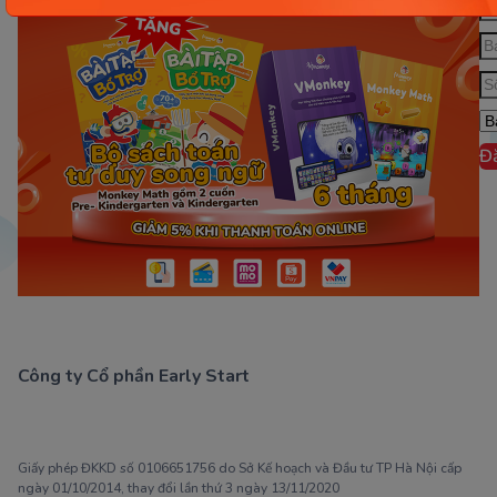
Đ
Công ty Cổ phần Early Start
1900 63 60 52
Giấy phép ĐKKD số 0106651756 do Sở Kế hoạch và Đầu tư TP Hà Nội cấp
ngày 01/10/2014, thay đổi lần thứ 3 ngày 13/11/2020