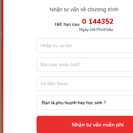
Nhận tư vấn về chương trình
Các Bài Viết Mới Nhất
0
14
43
51
Hết hạn sau
Ngày
Giờ
Phút
Giây
[Thảo luận] Cơn thịnh nộ (ăn
vạ) của trẻ | Kỷ luật tích cực #17
Ngày 18: Vì sao bé nhanh quên
từ tiếng Anh? Cách giúp con
nhớ lâu mà không cần học
nhiều
Ngày 17: Bé nhận diện từ nhanh
qua hình ảnh – Chìa khóa giúp
con hiểu ngay không cần dịch
Nhận tư vấn miễn phí