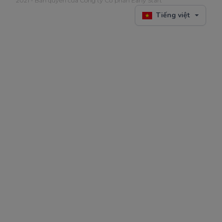
2021 - Bản quyền của Công ty Cổ phần Early Start
Tiếng việt